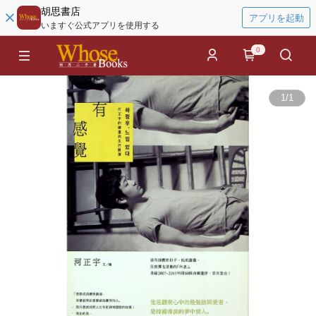
胡思書店
アプリを起動
いますぐ公式アプリを使用する
0
1
/
1