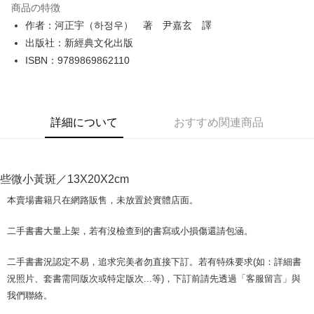
商品の特徴
Apple Pay
作者：河正宇（하정우） 著 尹嘉玄 譯
出版社：新經典文化出版
JKOPAY
ISBN：9789869862110
Easy Wallet
Google Pay
詳細について
おすすめ関連商品
Plus Pay
OP Pay Later
説明
些微小黃斑／13X20X2cm
【OP Pay Later 使用説明】
AFTEE代金後払い
1. 本サービスは台湾大哥大によって提供され、台湾大哥大のユーザーは追
本賣場書籍只在網路販售，未放置於實體店面。
加の申請なしで即時に利用可能です。
説明
2. 支払い方法で「OP Pay Later」を選択すると、注文が成立した後に自動
一、 AFTEE代金後払いについて
二手書書大量上架，若有沒檢查到的書寫或小損傷還請包涵。
的に OP Pay Later の取引プロセスに移行し、携帯番号を確認後、分割払
ATM払い
1.お支払い方法でAFTEE代金後払いを選択すると、携帯電話認証ウィンド
いの回数や支払い期限を選択し、支払いを確認すると取引が完了します。
ウが表示されます。
3. 実際の承認額、分割回数および費用については、後続の取引確認ページ
二手書書況認定不易，追求完美者勿直接下訂。若有特殊要求(如：詳細書
2.SMSで認証してお支払い手続を進めてください。
配送方法
を基準とします。
3.注文するときのお支払いは不要です。商品はご指定の住所に配送されま
況照片、套書需同版次或特定版次...等)，下訂前請先透過「客服留言」與
4. 注文成立後30分以内に確認取引を行わない場合や審査が通過しない場
す。
全家取貨付款【書籍"本數"8本以上，建議使用中華郵政宅配包
我們聯絡。
合、注文は自動的にキャンセルされます。「転専審査」に未通過の状況が
4.ご注文が完了すると、携帯に支払い通知のSMSが届きます。アプリ会員
発生した場合は、システムの評価基準に達していないことを意味し、評価
裹】