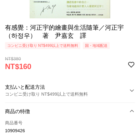
有感覺：河正宇的繪畫與生活隨筆／河正宇
（하정우） 著 尹嘉玄 譯
コンビニ受け取り NT$499以上で送料無料
国・地域配送
NT$380
NT$160
支払いと配送方法
コンビニ受け取り NT$499以上で送料無料
お支払い方法
商品の特徴
クレジットカード1回払い
商品番号
コンビニ店頭代金引換
10909426
LINE Pay