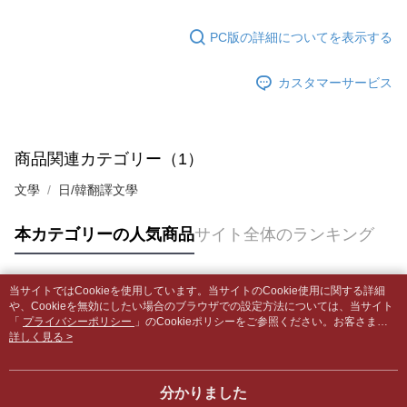
の場合は、AFTEE アプリプッシュ通知が届きます。
内容についての説明はいたしかねます。
5.商品受け取り時のお支払いは不要です。商品を確かめてから、SMSまた
配送毎にNT$65、NT$499以上で送料無料
はアプリの通知に従って、4大コンビニ、またはATM/オンラインバンキン
PC版の詳細についてを表示する
グでお支払いください。
付款後全家取貨
【支払い方法の説明】
1. 分割払いの金額は電信請求書に統合されず、「OP Pay Later」は毎月の
配送毎にNT$65、NT$499以上で送料無料
カスタマーサービス
代金納付期限は最短で 14 日以内ですので、ご注意ください。AFTEE アプ
締め日後に支払いリマインダーのSMSを送信します。
リをダウンロードして AFTEE 会員になるとお支払い期限を最長 45 日以内
2. SMSのリンクを通じて請求書を開いた後、「コンビニバーコード／台湾
7-11取貨付款【書籍"本數"8本以上，建議使用中華郵政宅配
まで延長できます。
大直営店舗／銀行振込／街口支払い／iPASS MONEY」などのチャネルで
包裹】
支払いを選択できます。
お支払期限は、ショップが請求した期日と、AFTEEで延長できる日数をも
商品関連カテゴリー（1）
配送毎にNT$65、NT$688以上で送料無料
とに計算されます。AFTEEで注文すると、商品を受け取るまで支払い期限
【注意事項】
を延長できますが、商品を期限内に受け取れない場合があります（例：予
文學
日/韓翻譯文學
1. 本サービスは「台湾大哥大株式会社」（以下「当社」といいます）によ
付款後7-11取貨
約商品や商品到着日が比較的遅い商品）。そのため、商品到着の有無に関
って提供され、ユーザーが取引時に本サービスを通じて商品やサービスを
わらず、AFTEEで指定された期限内にお支払いください。
配送毎にNT$65、NT$688以上で送料無料
購入できるようにし、店舗が売買／分割払い売買の債権を当社に譲渡した
本カテゴリーの人気商品
サイト全体のランキング
後、契約に基づいて当社の請求書で帳款を支払うことになります。
二、支払い限度額
中華郵政包裹
2. 「OP Pay Later」を利用する契約関係の目的から、店舗はあなたの個人
1.初回 AFTEEを ご利用の際に、認証結果及び当社の審査の結果に基づ
情報（名前、電話または住所を含む）を台湾大哥大に提供し、収集、処理
配送毎にNT$65、NT$688以上で送料無料
き、限度額が設定されます。
および利用するために、当社があなた本人と分割請求書に必要な情報の確
当サイトではCookieを使用しています。当サイトのCookie使用に関する詳細
2.決済金額は最低NT$20です。
人気タグ
認、照合および修正を行います。
や、Cookieを無効にしたい場合のブラウザでの設定方法については、当サイト
中華郵政包裹(離島)
3.現在、台湾の会員のみご利用いただけます。
3. 完全なユーザーサービス規約については、以下のリンクを参照してくだ
「
プライバシーポリシー
」のCookieポリシーをご参照ください。お客さま
配送毎にNT$65、NT$688以上で送料無料
が、当サイトを引き続き使用される場合、当社がサイト利用規約のCookieポリ
詳しく見る >
さい：
https://oppay.tw/userRule
三、利用規約「AFTEE代金後払い」（以下当サービスという）はネットプ
シーに基づいてCookieを使用することに同意したものとみなします。
ロテクションズ（以下 AFTEE という）が提供し、AFTEEが代金を徴収し
士林門市自取(書送達簡訊通知)
ます。当サービスご利用の際に提供しなければならない個人情報（注文者
送料無料
分かりました
の氏名、電話番号、受取人の氏名、電話番号、受取人住所を含むがこれに