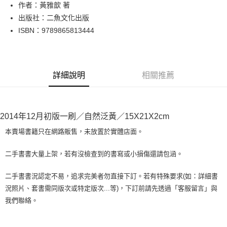
Apple Pay
作者：黃雅歆 著
出版社：二魚文化出版
街口支付
ISBN：9789865813444
悠遊付
Google Pay
詳細說明
相關推薦
全盈+PAY
大哥付你分期
相關說明
2014年12月初版一刷／自然泛黃／15X21X2cm
【大哥付你分期使用說明】
AFTEE先享後付
1.本服務由台灣大哥大提供，台灣大哥大用戶可立即使用無須另外申請。
本賣場書籍只在網路販售，未放置於實體店面。
2.付款方式選擇「大哥付你分期」，訂單成立後會自動跳轉到大哥付的交易
相關說明
流程，驗證手機門號後，選擇欲分期的期數、繳款截止日，確認付款後即完
【關於「AFTEE先享後付」】
二手書書大量上架，若有沒檢查到的書寫或小損傷還請包涵。
成交易。
ATM付款
AFTEE先享後付是「在收到商品之後才付款」的支付方式。 讓您購物簡單
3.實際核准額度、可分期數及費用金額請依後續交易確認頁面所載為準。
便利好安心！
4.訂單成立30分鐘內，如未前往確認交易或遇審核未通過，訂單將自動取
二手書書況認定不易，追求完美者勿直接下訂。若有特殊要求(如：詳細書
１．簡單：不需註冊會員、不需綁卡、不需儲值。
運送方式
消。如遇「轉專審核」未通過狀況，表示未達大哥付你分期系統評分，恕無
況照片、套書需同版次或特定版次...等)，下訂前請先透過「客服留言」與
２．便利：只要手機號碼，簡訊認證，即可結帳。
法說明評估內容。
３．安心：先確認商品／服務後，再付款。
我們聯絡。
全家取貨付款【書籍"本數"8本以上，建議使用中華郵政宅配包
【繳款方式說明】
1.分期款項不併入電信帳單，「大哥付你分期」於每月結算日後寄送繳費提
裹】
【「AFTEE先享後付」結帳流程】
醒簡訊。
１．於結帳方式選擇「AFTEE先享後付」後，將跳轉至「AFTEE先享後付」