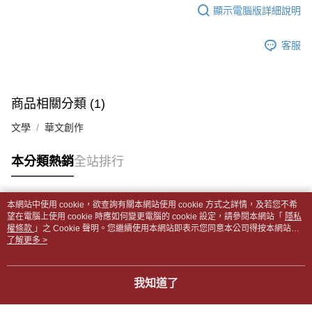
每筆NT$65，滿NT$499(含以上)免運費
2.透過簡訊連結打開帳單後，可選擇「超商條碼／台灣大直營門市／銀行轉
結帳頁面，進行簡訊認證並確認金額後，即可完成結帳。
顯示電腦版詳細說明
帳／街口支付／iPASS MONEY」等通路繳費。
２．訂單成立數日內，您將收到繳費通知簡訊。
付款後全家取貨
３．收到繳費通知簡訊後14天內，點擊此簡訊中的連結，可透過四大超商／
【注意事項】
每筆NT$65，滿NT$499(含以上)免運費
客服
ATM／網路銀行／等多元方式進行付款，方視為交易完成。
1.本服務係由「台灣大哥大股份有限公司」（以下簡稱本公司）所提供，讓
※ 請注意：結帳手續完成當下不需立刻繳費，但若您需要取消訂單，請聯絡
用戶於交易時，得透過本服務購買商品或服務，並由商店將買賣／分期付款
7-11取貨付款【書籍"本數"8本以上，建議使用中華郵政宅配
購買商品的店家。未經商家同意取消之訂單仍視為有效，需透過AFTEE先享
買賣價金債權讓與本公司後，依約使用本公司帳單繳交帳款。
後付繳納相關費用。
包裹】
2.基於同意付款使用「大哥付你分期」之契約關係目的，商店將以您的個人
※ 交易是否成功請以「AFTEE先享後付 」之結帳頁面顯示為準，若有關於
商品相關分類 (1)
資料（包含姓名、電話或地址）提供予台灣大哥大進項蒐集、處理及利用，
每筆NT$65，滿NT$688(含以上)免運費
是否繳費成功／繳費後需取消欲退款等相關疑問，請聯繫「AFTEE先享後付
由本公司與您本人進行分期帳單所需資料之確認、核對及更正。
客戶支援中心」
https://netprotections.freshdesk.com/support/home
文學
華文創作
3.完整用戶服務條款，請詳閱以下連結：
https://oppay.tw/userRule
付款後7-11取貨
【注意事項】
每筆NT$65，滿NT$688(含以上)免運費
本分類熱銷
全站排行
１．透過由恩沛科技股份有限公司提供之「AFTEE先享後付」服務完成之交
易，需依本服務之必要範圍內提供個人資料，並將交易相關給付款項請求債
中華郵政包裹
權轉讓予恩沛科技股份有限公司。
每筆NT$65，滿NT$688(含以上)免運費
２．關於個人資料處理事宜，請瀏覽以下網址：
本網站中使用 cookie，欲查詢有關本網站使用 cookie 方式之詳情，及若您不希
https://aftee.tw/terms/#terms3
熱門標籤
望在電腦上使用 cookie 時應如何變更電腦的 cookie 設定，請參閱本網站「
隱私
中華郵政包裹(離島)
３．未成年的使用者請事先徵得法定代理人或監護人之同意方可使用
權條款
」之 Cookie 聲明。您繼續使用本網站即表示您同意本公司得按本網站使
「AFTEE先享後付」，若未經同意申辦者引起之損失，本公司不負相關責
每筆NT$65，滿NT$688(含以上)免運費
用條款之 Cookie 聲明使用 cookie。
了解更多 >
任。
４．使用「AFTEE先享後付」時，將依據個別帳號之用戶狀況，依本公司即
士林門市自取(書送達簡訊通知)
時審查核予不同之上限額度；若仍有額度不足之情形，本公司將視審查結果
我知道了
免運費
請求用戶進行身份認證。
５．嚴禁一人註冊多個帳號或使用他人資訊註冊。若發現惡意使用之情形，
中華郵政【國際航空包裹】*收件人請填寫本名
恩沛科技股份有限公司將有權停止該用戶之使用額度並採取法律行動。
查看運費