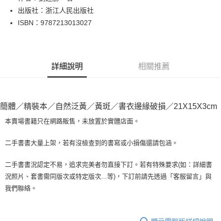
出版社：浙江人民出版社
街口支付
ISBN：9787213013027
悠遊付
Google Pay
詳細說明
相關推薦
全盈+PAY
大哥付你分期
相關說明
簡體／精裝本／自然泛黃／黃斑／書衣邊緣破損／21X15X3cm
【大哥付你分期使用說明】
AFTEE先享後付
1.本服務由台灣大哥大提供，台灣大哥大用戶可立即使用無須另外申請。
本賣場書籍只在網路販售，未放置於實體店面。
2.付款方式選擇「大哥付你分期」，訂單成立後會自動跳轉到大哥付的交易
相關說明
流程，驗證手機門號後，選擇欲分期的期數、繳款截止日，確認付款後即完
【關於「AFTEE先享後付」】
二手書書大量上架，若有沒檢查到的書寫或小損傷還請包涵。
成交易。
ATM付款
AFTEE先享後付是「在收到商品之後才付款」的支付方式。 讓您購物簡單
3.實際核准額度、可分期數及費用金額請依後續交易確認頁面所載為準。
便利好安心！
4.訂單成立30分鐘內，如未前往確認交易或遇審核未通過，訂單將自動取
二手書書況認定不易，追求完美者勿直接下訂。若有特殊要求(如：詳細書
１．簡單：不需註冊會員、不需綁卡、不需儲值。
運送方式
消。如遇「轉專審核」未通過狀況，表示未達大哥付你分期系統評分，恕無
況照片、套書需同版次或特定版次...等)，下訂前請先透過「客服留言」與
２．便利：只要手機號碼，簡訊認證，即可結帳。
法說明評估內容。
３．安心：先確認商品／服務後，再付款。
我們聯絡。
全家取貨付款【書籍"本數"8本以上，建議使用中華郵政宅配包
【繳款方式說明】
1.分期款項不併入電信帳單，「大哥付你分期」於每月結算日後寄送繳費提
裹】
【「AFTEE先享後付」結帳流程】
醒簡訊。
１．於結帳方式選擇「AFTEE先享後付」後，將跳轉至「AFTEE先享後付」
每筆NT$65，滿NT$499(含以上)免運費
2.透過簡訊連結打開帳單後，可選擇「超商條碼／台灣大直營門市／銀行轉
結帳頁面，進行簡訊認證並確認金額後，即可完成結帳。