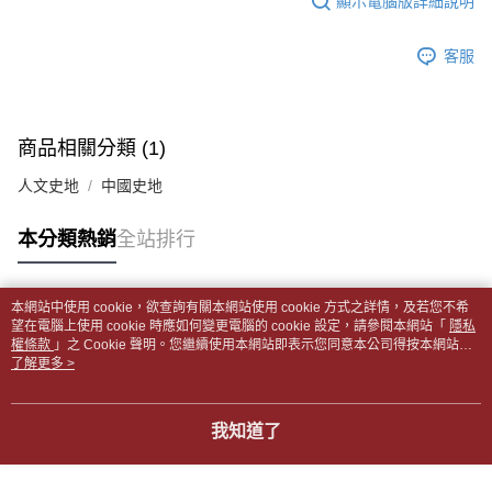
顯示電腦版詳細說明
帳／街口支付／iPASS MONEY」等通路繳費。
２．訂單成立數日內，您將收到繳費通知簡訊。
付款後全家取貨
３．收到繳費通知簡訊後14天內，點擊此簡訊中的連結，可透過四大超商／
【注意事項】
每筆NT$65，滿NT$499(含以上)免運費
客服
ATM／網路銀行／等多元方式進行付款，方視為交易完成。
1.本服務係由「台灣大哥大股份有限公司」（以下簡稱本公司）所提供，讓
※ 請注意：結帳手續完成當下不需立刻繳費，但若您需要取消訂單，請聯絡
用戶於交易時，得透過本服務購買商品或服務，並由商店將買賣／分期付款
7-11取貨付款【書籍"本數"8本以上，建議使用中華郵政宅配
購買商品的店家。未經商家同意取消之訂單仍視為有效，需透過AFTEE先享
買賣價金債權讓與本公司後，依約使用本公司帳單繳交帳款。
後付繳納相關費用。
包裹】
2.基於同意付款使用「大哥付你分期」之契約關係目的，商店將以您的個人
※ 交易是否成功請以「AFTEE先享後付 」之結帳頁面顯示為準，若有關於
商品相關分類 (1)
資料（包含姓名、電話或地址）提供予台灣大哥大進項蒐集、處理及利用，
每筆NT$65，滿NT$688(含以上)免運費
是否繳費成功／繳費後需取消欲退款等相關疑問，請聯繫「AFTEE先享後付
由本公司與您本人進行分期帳單所需資料之確認、核對及更正。
客戶支援中心」
https://netprotections.freshdesk.com/support/home
人文史地
中國史地
3.完整用戶服務條款，請詳閱以下連結：
https://oppay.tw/userRule
付款後7-11取貨
【注意事項】
每筆NT$65，滿NT$688(含以上)免運費
本分類熱銷
全站排行
１．透過由恩沛科技股份有限公司提供之「AFTEE先享後付」服務完成之交
易，需依本服務之必要範圍內提供個人資料，並將交易相關給付款項請求債
中華郵政包裹
權轉讓予恩沛科技股份有限公司。
每筆NT$65，滿NT$688(含以上)免運費
２．關於個人資料處理事宜，請瀏覽以下網址：
本網站中使用 cookie，欲查詢有關本網站使用 cookie 方式之詳情，及若您不希
https://aftee.tw/terms/#terms3
熱門標籤
望在電腦上使用 cookie 時應如何變更電腦的 cookie 設定，請參閱本網站「
隱私
中華郵政包裹(離島)
３．未成年的使用者請事先徵得法定代理人或監護人之同意方可使用
權條款
」之 Cookie 聲明。您繼續使用本網站即表示您同意本公司得按本網站使
「AFTEE先享後付」，若未經同意申辦者引起之損失，本公司不負相關責
每筆NT$65，滿NT$688(含以上)免運費
用條款之 Cookie 聲明使用 cookie。
了解更多 >
任。
４．使用「AFTEE先享後付」時，將依據個別帳號之用戶狀況，依本公司即
士林門市自取(書送達簡訊通知)
時審查核予不同之上限額度；若仍有額度不足之情形，本公司將視審查結果
我知道了
免運費
請求用戶進行身份認證。
５．嚴禁一人註冊多個帳號或使用他人資訊註冊。若發現惡意使用之情形，
中華郵政【國際航空包裹】*收件人請填寫本名
恩沛科技股份有限公司將有權停止該用戶之使用額度並採取法律行動。
查看運費