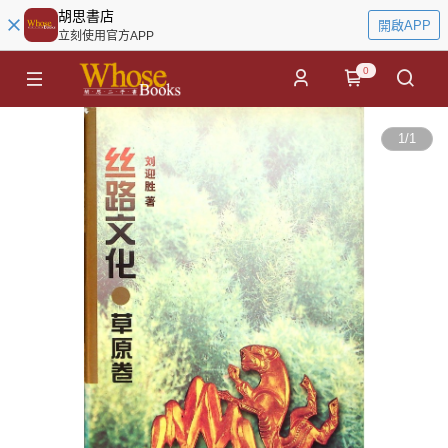
胡思書店
開啟APP
立刻使用官方APP
0
1
/
1