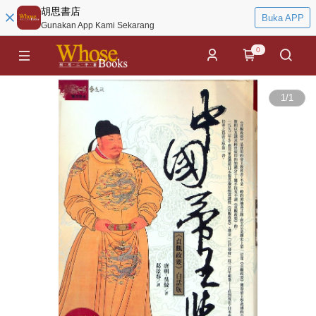
胡思書店
Buka APP
Gunakan App Kami Sekarang
0
1
/
1