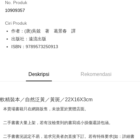
No. Produk
Pengambilan di Kedai Serbaneka
10909357
LINE Pay
Ciri Produk
Apple Pay
作者：(唐)吳兢 著 葛景春 譯
出版社：遠流出版
JKOPAY
ISBN：9789573250913
Easy Wallet
Google Pay
Deskripsi
Rekomendasi
Plus PAY
OP Pay Later
Deskripsi
軟精裝本／自然泛黃／黃斑／22X16X3cm
[Terma Penggunaan untuk OP Pay Later]
AFTEE
本賣場書籍只在網路販售，未放置於實體店面。
Perkhidmatan ini disediakan oleh Taiwan Mobile dan tersedia untuk
Deskripsi
pengguna Taiwan Mobile tanpa memerlukan permohonan tambahan.
Pertama, Mengenai Perkhidmatan AFTEE Beli Sekarang Bayar Kemudian
二手書書大量上架，若有沒檢查到的書寫或小損傷還請包涵。
Pemindahan ATM
1. Dengan memilih AFTEE sebagai kaedah pembayaran, mesej
Jika anda memilih OP Pay Later sebagai kaedah pembayaran, sistem
pengesahan AFTEE akan muncul.
akan mengarahkan anda secara automatik ke proses transaksi OP Pay
二手書書況認定不易，追求完美者勿直接下訂。若有特殊要求(如：詳細書
2. Anda boleh meneruskan pembayaran selepas pengesahan SMS.
Pilihan Penghantaran