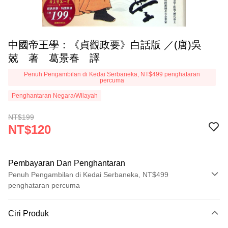
中國帝王學：《貞觀政要》白話版 ／(唐)吳
兢 著 葛景春 譯
Penuh Pengambilan di Kedai Serbaneka, NT$499 penghataran
percuma
Penghantaran Negara/Wilayah
NT$199
NT$120
Pembayaran Dan Penghantaran
Penuh Pengambilan di Kedai Serbaneka, NT$499
penghataran percuma
Kaedah Pembayaran
Ciri Produk
Kad Kredit (Bayaran Penuh)