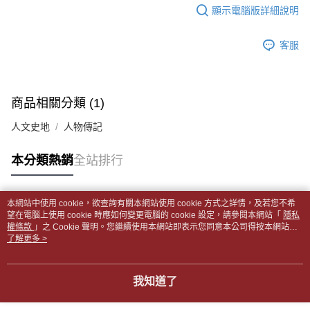
每筆NT$65，滿NT$499(含以上)免運費
2.透過簡訊連結打開帳單後，可選擇「超商條碼／台灣大直營門市／銀行轉
結帳頁面，進行簡訊認證並確認金額後，即可完成結帳。
顯示電腦版詳細說明
帳／街口支付／iPASS MONEY」等通路繳費。
２．訂單成立數日內，您將收到繳費通知簡訊。
付款後全家取貨
３．收到繳費通知簡訊後14天內，點擊此簡訊中的連結，可透過四大超商／
【注意事項】
每筆NT$65，滿NT$499(含以上)免運費
客服
ATM／網路銀行／等多元方式進行付款，方視為交易完成。
1.本服務係由「台灣大哥大股份有限公司」（以下簡稱本公司）所提供，讓
※ 請注意：結帳手續完成當下不需立刻繳費，但若您需要取消訂單，請聯絡
用戶於交易時，得透過本服務購買商品或服務，並由商店將買賣／分期付款
7-11取貨付款【書籍"本數"8本以上，建議使用中華郵政宅配
購買商品的店家。未經商家同意取消之訂單仍視為有效，需透過AFTEE先享
買賣價金債權讓與本公司後，依約使用本公司帳單繳交帳款。
後付繳納相關費用。
包裹】
2.基於同意付款使用「大哥付你分期」之契約關係目的，商店將以您的個人
※ 交易是否成功請以「AFTEE先享後付 」之結帳頁面顯示為準，若有關於
商品相關分類 (1)
資料（包含姓名、電話或地址）提供予台灣大哥大進項蒐集、處理及利用，
每筆NT$65，滿NT$688(含以上)免運費
是否繳費成功／繳費後需取消欲退款等相關疑問，請聯繫「AFTEE先享後付
由本公司與您本人進行分期帳單所需資料之確認、核對及更正。
客戶支援中心」
https://netprotections.freshdesk.com/support/home
人文史地
人物傳記
3.完整用戶服務條款，請詳閱以下連結：
https://oppay.tw/userRule
付款後7-11取貨
【注意事項】
每筆NT$65，滿NT$688(含以上)免運費
本分類熱銷
全站排行
１．透過由恩沛科技股份有限公司提供之「AFTEE先享後付」服務完成之交
易，需依本服務之必要範圍內提供個人資料，並將交易相關給付款項請求債
中華郵政包裹
權轉讓予恩沛科技股份有限公司。
每筆NT$65，滿NT$688(含以上)免運費
２．關於個人資料處理事宜，請瀏覽以下網址：
本網站中使用 cookie，欲查詢有關本網站使用 cookie 方式之詳情，及若您不希
https://aftee.tw/terms/#terms3
熱門標籤
望在電腦上使用 cookie 時應如何變更電腦的 cookie 設定，請參閱本網站「
隱私
中華郵政包裹(離島)
３．未成年的使用者請事先徵得法定代理人或監護人之同意方可使用
權條款
」之 Cookie 聲明。您繼續使用本網站即表示您同意本公司得按本網站使
「AFTEE先享後付」，若未經同意申辦者引起之損失，本公司不負相關責
每筆NT$65，滿NT$688(含以上)免運費
用條款之 Cookie 聲明使用 cookie。
了解更多 >
任。
４．使用「AFTEE先享後付」時，將依據個別帳號之用戶狀況，依本公司即
士林門市自取(書送達簡訊通知)
時審查核予不同之上限額度；若仍有額度不足之情形，本公司將視審查結果
我知道了
免運費
請求用戶進行身份認證。
５．嚴禁一人註冊多個帳號或使用他人資訊註冊。若發現惡意使用之情形，
中華郵政【國際航空包裹】*收件人請填寫本名
恩沛科技股份有限公司將有權停止該用戶之使用額度並採取法律行動。
查看運費