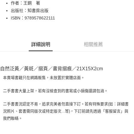
Apple Pay
作者：王鋼 著
出版社：知書房出版
街口支付
ISBN：9789578622111
悠遊付
Google Pay
詳細說明
相關推薦
全盈+PAY
大哥付你分期
相關說明
自然泛黃／黃斑／摺頁／書背摺痕／21X15X2cm
【大哥付你分期使用說明】
AFTEE先享後付
1.本服務由台灣大哥大提供，台灣大哥大用戶可立即使用無須另外申請。
本賣場書籍只在網路販售，未放置於實體店面。
2.付款方式選擇「大哥付你分期」，訂單成立後會自動跳轉到大哥付的交易
相關說明
流程，驗證手機門號後，選擇欲分期的期數、繳款截止日，確認付款後即完
【關於「AFTEE先享後付」】
二手書書大量上架，若有沒檢查到的書寫或小損傷還請包涵。
成交易。
ATM付款
AFTEE先享後付是「在收到商品之後才付款」的支付方式。 讓您購物簡單
3.實際核准額度、可分期數及費用金額請依後續交易確認頁面所載為準。
便利好安心！
4.訂單成立30分鐘內，如未前往確認交易或遇審核未通過，訂單將自動取
二手書書況認定不易，追求完美者勿直接下訂。若有特殊要求(如：詳細書
１．簡單：不需註冊會員、不需綁卡、不需儲值。
運送方式
消。如遇「轉專審核」未通過狀況，表示未達大哥付你分期系統評分，恕無
況照片、套書需同版次或特定版次...等)，下訂前請先透過「客服留言」與
２．便利：只要手機號碼，簡訊認證，即可結帳。
法說明評估內容。
３．安心：先確認商品／服務後，再付款。
我們聯絡。
全家取貨付款【書籍"本數"8本以上，建議使用中華郵政宅配包
【繳款方式說明】
1.分期款項不併入電信帳單，「大哥付你分期」於每月結算日後寄送繳費提
裹】
【「AFTEE先享後付」結帳流程】
醒簡訊。
１．於結帳方式選擇「AFTEE先享後付」後，將跳轉至「AFTEE先享後付」