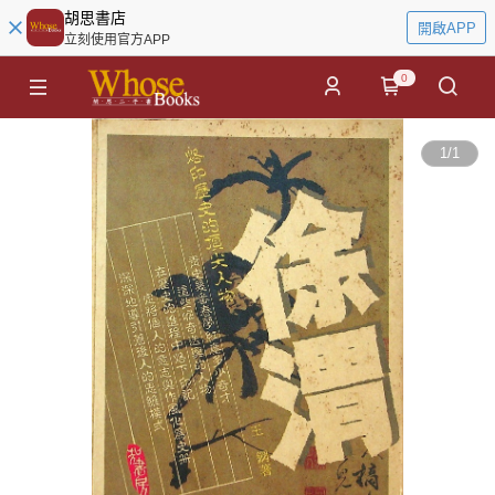
胡思書店
開啟APP
立刻使用官方APP
0
1
/
1