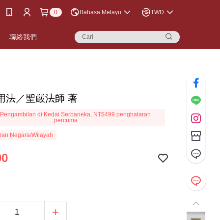
0
Bahasa Melayu
TWD
聯絡我們
用法／聖嚴法師 著
Pengambilan di Kedai Serbaneka, NT$499 penghataran
percuma
ran Negara/Wilayah
00