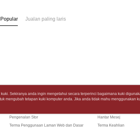
7-11取
pembayara
[Arahan P
包裹】
Tempoh pe
NT$65/pes
 Popular
Jualan paling laris
Pembayaran
ditambah d
NT$688 at
berasingan
Anda bole
pembayaran
menerima 
付款後7-1
boleh men
Selepas me
produk pr
NT$65/pes
menyelesai
lebih lama
NT$688 at
kod bar ke
pembayara
JKOPay, a
pesanan.
中華郵政
[Nota Pent
Kedua, Se
NT$65/pes
1. Jumlah 
NT$688 at
Perkhidmata
NT$10,000.
yang memb
berdasarka
中華郵政包
melalui pe
2. Amaun p
uki. Sekiranya anda ingin mengetahui secara terperinci bagaimana kuki digunak
pembelian
3. Pada ma
tuk mengubah tetapan kuki komputer anda. Jika anda tidak mahu menggunakan ku
Tentang Kami
Khidmat Pelangga
NT$65/pes
kepada Sy
ngan mengenai kuki.
Dasar Privasi
Laman web ini ada menggunakan kuki. Sekiran
NT$688 at
mengikut p
Cerita Kami
Panduan Beli-Belah
ci bagaimana kuki digunakan di laman web ini, dan bagaimana untuk mengubah te
Ketiga, Sy
ahu menggunakan kuki di komputer anda, sila rujuk penerangan mengenai kuki.
Perkhidma
Pengenalan Stor
Hantar Mesej
士林門市自
Untuk meme
NP Taiwan
Terma Penggunaan Laman Web dan Dasar
Terma Keahlian
penggunaa
akan meng
Penghanta
peribadi a
pembeli, n
Privasi
Hubungi Kami
Syarikat 
untuk peng
中華郵政