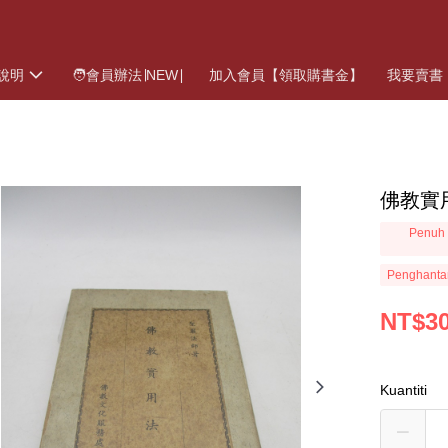
說明
🧑會員辦法∣NEW∣
加入會員【領取購書金】
我要賣書
佛教實
Penuh 
Penghanta
NT$3
Kuantiti