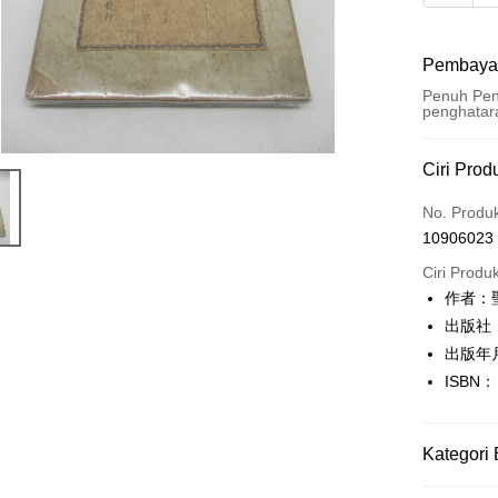
Pembaya
Penuh Pen
penghatar
Kaedah 
Ciri Prod
Kad Kredi
No. Produ
10906023
Pengambil
Ciri Produ
LINE Pay
作者：
出版社
Apple Pay
出版年
JKOPAY
ISBN：
Easy Walle
Google Pa
Kategori 
Plus PAY
人文史地