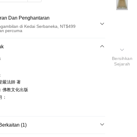
ran Dan Penghantaran
gambilan di Kedai Serbaneka, NT$499
an percuma
Pembayaran
uk
t (Bayaran Penuh)
k
Bersihkan
Sejarah
an di Kedai Serbaneka
k
聖嚴法師 著
：佛教文化出版
月：
t
y
Berkaitan (1)
佛、道教/經文典籍/科儀