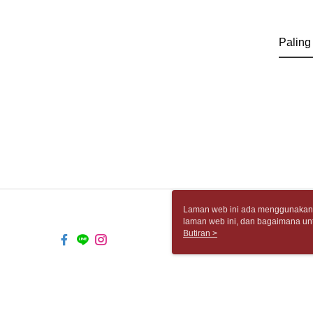
Paling
Laman web ini ada menggunakan k
laman web ini, dan bagaimana un
komputer anda, sila rujuk penera
Butiran >
ingin mengetahui secara terperin
komputer anda. Jika anda tidak m