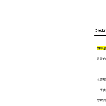
Deskr
OPP
書況自
本賣
二手
若有特