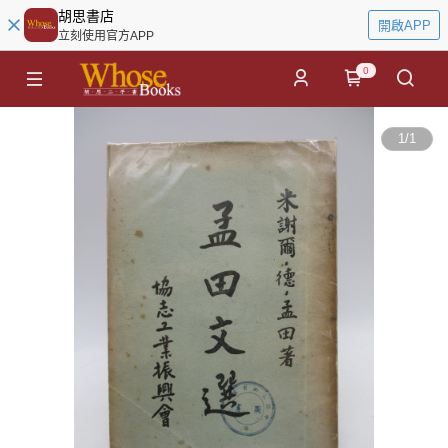
胡思書店
開啟APP
立刻使用官方APP
0
1
/
1