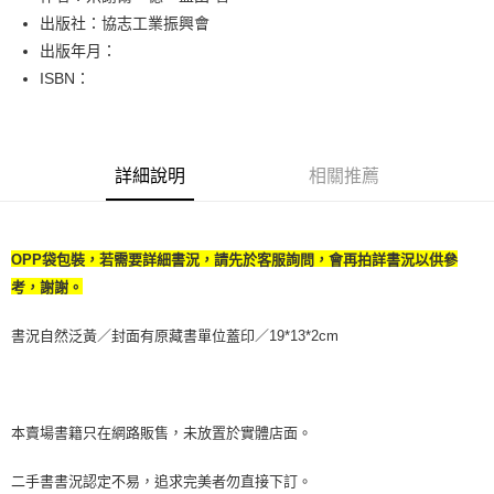
出版社：協志工業振興會
街口支付
出版年月：
悠遊付
ISBN：
Google Pay
全盈+PAY
詳細說明
相關推薦
大哥付你分期
相關說明
【大哥付你分期使用說明】
OPP袋包裝，若需要詳細書況，請先於客服詢問，會再拍詳書況以供參
AFTEE先享後付
1.本服務由台灣大哥大提供，台灣大哥大用戶可立即使用無須另外申請。
2.付款方式選擇「大哥付你分期」，訂單成立後會自動跳轉到大哥付的交易
考，謝謝。
相關說明
流程，驗證手機門號後，選擇欲分期的期數、繳款截止日，確認付款後即完
【關於「AFTEE先享後付」】
成交易。
ATM付款
AFTEE先享後付是「在收到商品之後才付款」的支付方式。 讓您購物簡單
書況自然泛黃／封面有原藏書單位蓋印／19*13*2cm
3.實際核准額度、可分期數及費用金額請依後續交易確認頁面所載為準。
便利好安心！
4.訂單成立30分鐘內，如未前往確認交易或遇審核未通過，訂單將自動取
１．簡單：不需註冊會員、不需綁卡、不需儲值。
運送方式
消。如遇「轉專審核」未通過狀況，表示未達大哥付你分期系統評分，恕無
２．便利：只要手機號碼，簡訊認證，即可結帳。
法說明評估內容。
３．安心：先確認商品／服務後，再付款。
全家取貨付款【書籍"本數"8本以上，建議使用中華郵政宅配包
【繳款方式說明】
本賣場書籍只在網路販售，未放置於實體店面。
1.分期款項不併入電信帳單，「大哥付你分期」於每月結算日後寄送繳費提
裹】
【「AFTEE先享後付」結帳流程】
醒簡訊。
１．於結帳方式選擇「AFTEE先享後付」後，將跳轉至「AFTEE先享後付」
每筆NT$65，滿NT$499(含以上)免運費
二手書書況認定不易，追求完美者勿直接下訂。
2.透過簡訊連結打開帳單後，可選擇「超商條碼／台灣大直營門市／銀行轉
結帳頁面，進行簡訊認證並確認金額後，即可完成結帳。