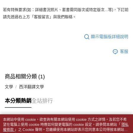
帳／街口支付／iPASS MONEY」等通路繳費。
２．訂單成立數日內，您將收到繳費通知簡訊。
付款後全家取貨
若有特殊要求(如：詳細書況照片、套書需同版次或特定版次...等)，下訂前
３．收到繳費通知簡訊後14天內，點擊此簡訊中的連結，可透過四大超商／
【注意事項】
每筆NT$65，滿NT$499(含以上)免運費
ATM／網路銀行／等多元方式進行付款，方視為交易完成。
請先透過右上方「客服留言」與我們聯絡。
1.本服務係由「台灣大哥大股份有限公司」（以下簡稱本公司）所提供，讓
※ 請注意：結帳手續完成當下不需立刻繳費，但若您需要取消訂單，請聯絡
用戶於交易時，得透過本服務購買商品或服務，並由商店將買賣／分期付款
7-11取貨付款【書籍"本數"8本以上，建議使用中華郵政宅配
購買商品的店家。未經商家同意取消之訂單仍視為有效，需透過AFTEE先享
買賣價金債權讓與本公司後，依約使用本公司帳單繳交帳款。
後付繳納相關費用。
包裹】
2.基於同意付款使用「大哥付你分期」之契約關係目的，商店將以您的個人
顯示電腦版詳細說明
※ 交易是否成功請以「AFTEE先享後付 」之結帳頁面顯示為準，若有關於
資料（包含姓名、電話或地址）提供予台灣大哥大進項蒐集、處理及利用，
每筆NT$65，滿NT$688(含以上)免運費
是否繳費成功／繳費後需取消欲退款等相關疑問，請聯繫「AFTEE先享後付
由本公司與您本人進行分期帳單所需資料之確認、核對及更正。
客戶支援中心」
https://netprotections.freshdesk.com/support/home
3.完整用戶服務條款，請詳閱以下連結：
https://oppay.tw/userRule
客服
付款後7-11取貨
【注意事項】
每筆NT$65，滿NT$688(含以上)免運費
１．透過由恩沛科技股份有限公司提供之「AFTEE先享後付」服務完成之交
易，需依本服務之必要範圍內提供個人資料，並將交易相關給付款項請求債
中華郵政包裹
權轉讓予恩沛科技股份有限公司。
商品相關分類 (1)
每筆NT$65，滿NT$688(含以上)免運費
２．關於個人資料處理事宜，請瀏覽以下網址：
https://aftee.tw/terms/#terms3
文學
西洋翻譯文學
中華郵政包裹(離島)
３．未成年的使用者請事先徵得法定代理人或監護人之同意方可使用
「AFTEE先享後付」，若未經同意申辦者引起之損失，本公司不負相關責
每筆NT$65，滿NT$688(含以上)免運費
本分類熱銷
全站排行
任。
４．使用「AFTEE先享後付」時，將依據個別帳號之用戶狀況，依本公司即
士林門市自取(書送達簡訊通知)
時審查核予不同之上限額度；若仍有額度不足之情形，本公司將視審查結果
免運費
請求用戶進行身份認證。
本網站中使用 cookie，欲查詢有關本網站使用 cookie 方式之詳情，及若您不希
５．嚴禁一人註冊多個帳號或使用他人資訊註冊。若發現惡意使用之情形，
熱門標籤
望在電腦上使用 cookie 時應如何變更電腦的 cookie 設定，請參閱本網站「
隱私
中華郵政【國際航空包裹】*收件人請填寫本名
恩沛科技股份有限公司將有權停止該用戶之使用額度並採取法律行動。
查看運費
權條款
」之 Cookie 聲明。您繼續使用本網站即表示您同意本公司得按本網站使