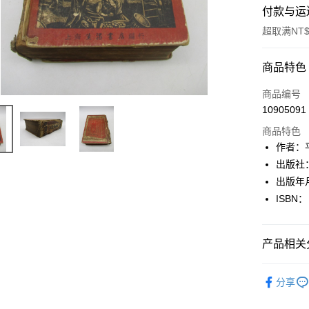
付款与运
超取满NT$
付款方式
商品特色
信用卡一
商品编号
10905091
超商取货
商品特色
LINE Pay
作者：
出版社
Apple Pay
出版年
街口支付
ISBN：
悠遊付
产品相关分
Google Pa
Plus PAY
人文史地
分享
大哥付你