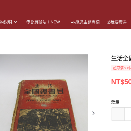
購物說明
🧑會員辦法∣NEW∣
✒️胡思主題專欄
💰我要賣書
生活全
超取满NT$
NT$5
数量