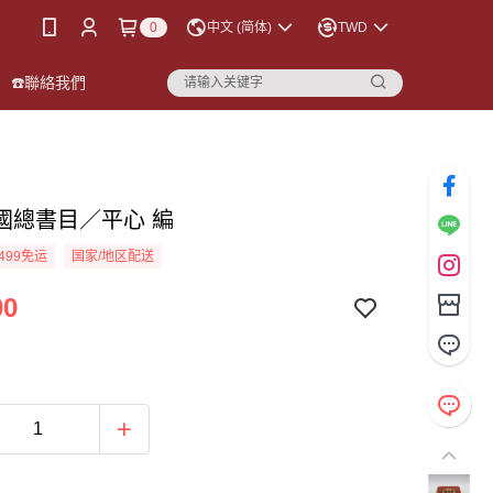
0
中文 (简体)
TWD
☎️聯絡我們
國總書目／平心 編
499免运
国家/地区配送
00