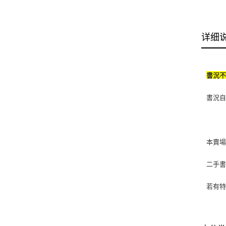
详细
書況
書況自
本賣
二手
若有特