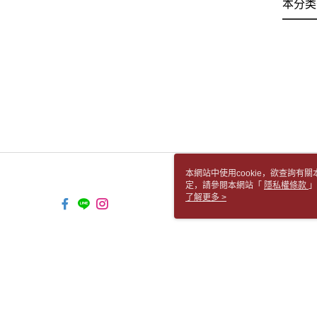
本分类
本網站中使用cookie，欲查詢有關
定，請參閱本網站「
隱私權條款
」
cookie。
了解更多 >
TW-MWG1-67-194 Web2.0 Default 
© 2026 by 胡思書店