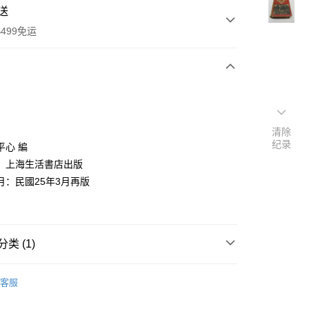
送
499免运
次付款
付款
清除
纪录
平心 編
：上海生活書店出版
月：民國25年3月再版
类 (1)
y
社會科學
客服
分期