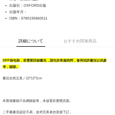
出版社：OXFORD出版
JKOPAY
出版年月：
Easy Wallet
ISBN：9780195860511
Google Pay
Plus Pay
詳細について
おすすめ関連商品
OP Pay Later
説明
【OP Pay Later 使用説明】
OPP袋包裝，若需要詳細書況，請先於客服詢問，會再拍詳書況以供參
AFTEE代金後払い
1. 本サービスは台湾大哥大によって提供され、台湾大哥大のユーザーは追
加の申請なしで即時に利用可能です。
考，謝謝。
説明
2. 支払い方法で「OP Pay Later」を選択すると、注文が成立した後に自動
一、 AFTEE代金後払いについて
的に OP Pay Later の取引プロセスに移行し、携帯番号を確認後、分割払
ATM払い
1.お支払い方法でAFTEE代金後払いを選択すると、携帯電話認証ウィンド
書況自然泛黃／22*12*2cm
いの回数や支払い期限を選択し、支払いを確認すると取引が完了します。
ウが表示されます。
3. 実際の承認額、分割回数および費用については、後続の取引確認ページ
2.SMSで認証してお支払い手続を進めてください。
配送方法
を基準とします。
3.注文するときのお支払いは不要です。商品はご指定の住所に配送されま
4. 注文成立後30分以内に確認取引を行わない場合や審査が通過しない場
す。
全家取貨付款【書籍"本數"8本以上，建議使用中華郵政宅配包
合、注文は自動的にキャンセルされます。「転専審査」に未通過の状況が
4.ご注文が完了すると、携帯に支払い通知のSMSが届きます。アプリ会員
本賣場書籍只在網路販售，未放置於實體店面。
発生した場合は、システムの評価基準に達していないことを意味し、評価
裹】
の場合は、AFTEE アプリプッシュ通知が届きます。
内容についての説明はいたしかねます。
5.商品受け取り時のお支払いは不要です。商品を確かめてから、SMSまた
配送毎にNT$65、NT$499以上で送料無料
二手書書況認定不易，追求完美者勿直接下訂。
はアプリの通知に従って、4大コンビニ、またはATM/オンラインバンキン