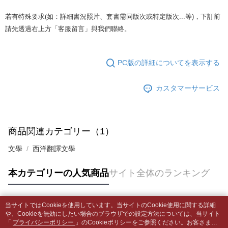
グでお支払いください。
付款後全家取貨
【支払い方法の説明】
若有特殊要求(如：詳細書況照片、套書需同版次或特定版次...等)，下訂前
1. 分割払いの金額は電信請求書に統合されず、「OP Pay Later」は毎月の
配送毎にNT$65、NT$499以上で送料無料
代金納付期限は最短で 14 日以内ですので、ご注意ください。AFTEE アプ
請先透過右上方「客服留言」與我們聯絡。
締め日後に支払いリマインダーのSMSを送信します。
リをダウンロードして AFTEE 会員になるとお支払い期限を最長 45 日以内
2. SMSのリンクを通じて請求書を開いた後、「コンビニバーコード／台湾
7-11取貨付款【書籍"本數"8本以上，建議使用中華郵政宅配
まで延長できます。
大直営店舗／銀行振込／街口支払い／iPASS MONEY」などのチャネルで
包裹】
支払いを選択できます。
PC版の詳細についてを表示する
お支払期限は、ショップが請求した期日と、AFTEEで延長できる日数をも
配送毎にNT$65、NT$688以上で送料無料
とに計算されます。AFTEEで注文すると、商品を受け取るまで支払い期限
【注意事項】
を延長できますが、商品を期限内に受け取れない場合があります（例：予
1. 本サービスは「台湾大哥大株式会社」（以下「当社」といいます）によ
付款後7-11取貨
カスタマーサービス
約商品や商品到着日が比較的遅い商品）。そのため、商品到着の有無に関
って提供され、ユーザーが取引時に本サービスを通じて商品やサービスを
わらず、AFTEEで指定された期限内にお支払いください。
配送毎にNT$65、NT$688以上で送料無料
購入できるようにし、店舗が売買／分割払い売買の債権を当社に譲渡した
後、契約に基づいて当社の請求書で帳款を支払うことになります。
二、支払い限度額
中華郵政包裹
2. 「OP Pay Later」を利用する契約関係の目的から、店舗はあなたの個人
1.初回 AFTEEを ご利用の際に、認証結果及び当社の審査の結果に基づ
商品関連カテゴリー（1）
情報（名前、電話または住所を含む）を台湾大哥大に提供し、収集、処理
配送毎にNT$65、NT$688以上で送料無料
き、限度額が設定されます。
および利用するために、当社があなた本人と分割請求書に必要な情報の確
2.決済金額は最低NT$20です。
文學
西洋翻譯文學
認、照合および修正を行います。
中華郵政包裹(離島)
3.現在、台湾の会員のみご利用いただけます。
3. 完全なユーザーサービス規約については、以下のリンクを参照してくだ
配送毎にNT$65、NT$688以上で送料無料
さい：
https://oppay.tw/userRule
本カテゴリーの人気商品
サイト全体のランキング
三、利用規約「AFTEE代金後払い」（以下当サービスという）はネットプ
ロテクションズ（以下 AFTEE という）が提供し、AFTEEが代金を徴収し
士林門市自取(書送達簡訊通知)
ます。当サービスご利用の際に提供しなければならない個人情報（注文者
送料無料
の氏名、電話番号、受取人の氏名、電話番号、受取人住所を含むがこれに
当サイトではCookieを使用しています。当サイトのCookie使用に関する詳細
限らない）は、AFTEEに渡され当サービスで必要な範囲内で利用されま
人気タグ
や、Cookieを無効にしたい場合のブラウザでの設定方法については、当サイト
中華郵政【國際航空包裹】*收件人請填寫本名
送料を確認
す。AFTEEの個人情報の収集、処理、利用について、詳細はAFTEE公式ホ
「
プライバシーポリシー
」のCookieポリシーをご参照ください。お客さま
ームページの『個人情報の収集、処理及び利用に関する声明』をご参照く