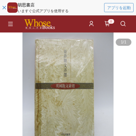
胡思書店
アプリを起動
いますぐ公式アプリを使用する
0
1
/
1