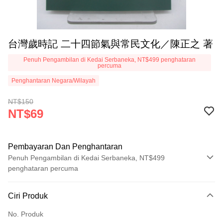
台灣歲時記 二十四節氣與常民文化／陳正之 著
Penuh Pengambilan di Kedai Serbaneka, NT$499 penghataran
percuma
Penghantaran Negara/Wilayah
NT$150
NT$69
Pembayaran Dan Penghantaran
Penuh Pengambilan di Kedai Serbaneka, NT$499
penghataran percuma
Kaedah Pembayaran
Ciri Produk
Kad Kredit (Bayaran Penuh)
No. Produk
Pengambilan di Kedai Serbaneka