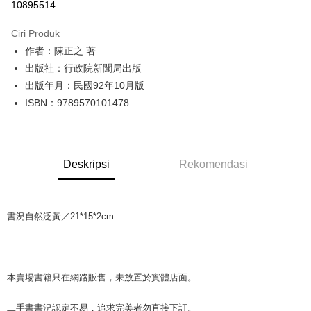
10895514
LINE Pay
Ciri Produk
Apple Pay
作者：陳正之 著
出版社：行政院新聞局出版
JKOPAY
出版年月：民國92年10月版
Easy Wallet
ISBN：9789570101478
Google Pay
Plus PAY
Deskripsi
Rekomendasi
OP Pay Later
Deskripsi
[Terma Penggunaan untuk OP Pay Later]
AFTEE
書況自然泛黃／21*15*2cm
Perkhidmatan ini disediakan oleh Taiwan Mobile dan tersedia untuk
Deskripsi
pengguna Taiwan Mobile tanpa memerlukan permohonan tambahan.
Pertama, Mengenai Perkhidmatan AFTEE Beli Sekarang Bayar Kemudian
Pemindahan ATM
1. Dengan memilih AFTEE sebagai kaedah pembayaran, mesej
Jika anda memilih OP Pay Later sebagai kaedah pembayaran, sistem
pengesahan AFTEE akan muncul.
本賣場書籍只在網路販售，未放置於實體店面。
akan mengarahkan anda secara automatik ke proses transaksi OP Pay
2. Anda boleh meneruskan pembayaran selepas pengesahan SMS.
Pilihan Penghantaran
Later selepas pesanan dibuat. Anda perlu mengesahkan nombor telefon
3. Tiada bayaran diperlukan apabila pesanan disahkan. Produk akan
mudah alih anda, memilih bilangan ansuran, dan menetapkan tarikh
二手書書況認定不易，追求完美者勿直接下訂。