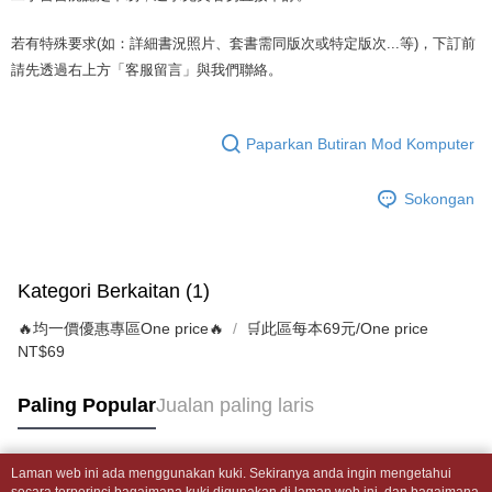
dihantar ke alamat yang ditetapkan.
全家取貨付款【書籍"本數"8本以上，建議使用中華郵政宅配包
akhir pembayaran. Transaksi akan dianggap selesai setelah pembayaran
4. Setelah pesanan disahkan, anda akan menerima SMS pembayaran
裹】
disahkan.
manakala ahli aplikasi akan menerima pemberitahuan tolak aplikasi
若有特殊要求(如：詳細書況照片、套書需同版次或特定版次...等)，下訂前
NT$65/pesanan | Penghantaran percuma untuk pesanan
AFTEE.
請先透過右上方「客服留言」與我們聯絡。
Had kredit yang diluluskan, tempoh ansuran yang tersedia, dan yuran
5. Tiada bayaran diperlukan apabila anda menerima produk. Sila buat
NT$499 atau lebih
yang dikenakan adalah tertakluk kepada maklumat yang dinyatakan
pembayaran di empat kedai serbaneka utama, ATM atau perbankan
pada halaman pengesahan transaksi seterusnya.
dalam talian dengan SMS pembayaran atau pemberitahuan tolak aplikasi
付款後全家取貨
AFTEE.
Paparkan Butiran Mod Komputer
Jika transaksi tidak disahkan dalam masa 30 minit selepas pesanan
NT$65/pesanan | Penghantaran percuma untuk pesanan
dibuat, atau jika permohonan gagal dalam proses semakan, pesanan
Sila ambil perhatian bahawa tempoh pembayaran adalah 14 hari. Walau
NT$499 atau lebih
akan dibatalkan secara automatik. Jika permohonan gagal pada
Sokongan
bagaimanapun, bagi mereka yang telah memuat turun Aplikasi AFTEE
peringkat "semakan manual", ini bermakna kriteria pemarkahan sistem
dan mendaftar sebagai ahli AFTEE boleh menikmati tempoh pembayaran
7-11取貨付款【書籍"本數"8本以上，建議使用中華郵政宅配
tidak dipenuhi; butiran penilaian khusus tidak akan didedahkan.
sehingga 45 hari.
包裹】
[Arahan Pembayaran]
Tempoh pembayaran dikira dari masa kedai meminta pembayaran anda,
NT$65/pesanan | Penghantaran percuma untuk pesanan
Kategori Berkaitan (1)
ditambah dengan bilangan hari yang boleh dilanjutkan oleh AFTEE. Anda
Pembayaran ansuran melalui OP Pay Later akan dibilkan secara
NT$688 atau lebih
boleh melanjutkan tempoh pembayaran anda sebelum anda menerima
🔥均一價優惠專區One price🔥
berasingan dan tidak termasuk dalam bil telekom anda. SMS peringatan
🛒此區每本69元/One price
pesanan. Walau bagaimanapun, tiada jaminan bahawa anda boleh
pembayaran akan dihantar selepas kitaran bil bulanan.
付款後7-11取貨
NT$69
menerima pesanan anda semasa tempoh pembayaran (cth.: produk
prapesanan atau produk yang mungkin mengambil masa yang lebih
NT$65/pesanan | Penghantaran percuma untuk pesanan
Selepas mengakses bil melalui pautan dalam SMS, anda boleh
lama untuk dihantar). Oleh itu, anda dikehendaki membuat pembayaran
Paling Popular
Jualan paling laris
menyelesaikan pembayaran anda melalui salah satu saluran berikut: kod
NT$688 atau lebih
kepada AFTEE dalam tempoh sama ada anda menerima pesanan.
bar kedai serbaneka, kedai runcit Taiwan Mobile, pemindahan bank,
JKOPay, atau iPASS MONEY.
中華郵政包裹
Kedua, Sekatan Pembayaran
Laman web ini ada menggunakan kuki. Sekiranya anda ingin mengetahui
1. Jumlah yang diperakui untuk pengguna kali pertama boleh sehingga
NT$65/pesanan | Penghantaran percuma untuk pesanan
[Nota Penting]
Tag Popular