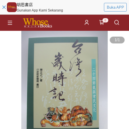
胡思書店
Buka APP
Gunakan App Kami Sekarang
0
1
/
1