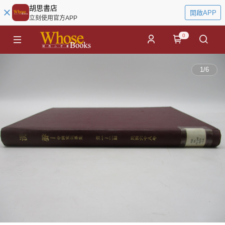
胡思書店
開啟APP
立刻使用官方APP
0
1
/
6