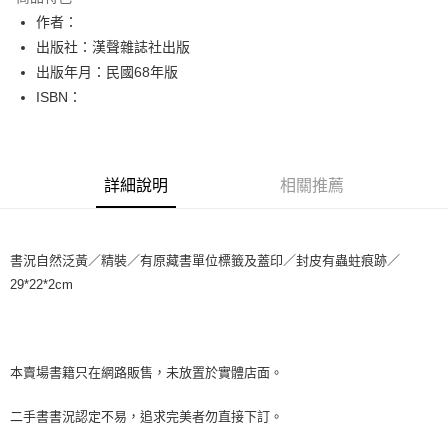
Apple Pay
作者：
出版社：漢聲雜誌社出版
街口支付
出版年月：民國68年版
悠遊付
ISBN：
Google Pay
全盈+PAY
詳細說明
相關推薦
大哥付你分期
相關說明
【大哥付你分期使用說明】
書況自然泛黃／精裝／有原藏書單位標籤及蓋印／封皮有蟲蛀痕跡／
AFTEE先享後付
1.本服務由台灣大哥大提供，台灣大哥大用戶可立即使用無須另外申請。
29*22*2cm
2.付款方式選擇「大哥付你分期」，訂單成立後會自動跳轉到大哥付的交易
相關說明
流程，驗證手機門號後，選擇欲分期的期數、繳款截止日，確認付款後即完
【關於「AFTEE先享後付」】
成交易。
ATM付款
AFTEE先享後付是「在收到商品之後才付款」的支付方式。 讓您購物簡單
3.實際核准額度、可分期數及費用金額請依後續交易確認頁面所載為準。
便利好安心！
4.訂單成立30分鐘內，如未前往確認交易或遇審核未通過，訂單將自動取
１．簡單：不需註冊會員、不需綁卡、不需儲值。
本賣場書籍只在網路販售，未放置於實體店面。
運送方式
消。如遇「轉專審核」未通過狀況，表示未達大哥付你分期系統評分，恕無
２．便利：只要手機號碼，簡訊認證，即可結帳。
法說明評估內容。
３．安心：先確認商品／服務後，再付款。
全家取貨付款【書籍"本數"8本以上，建議使用中華郵政宅配包
【繳款方式說明】
二手書書況認定不易，追求完美者勿直接下訂。
1.分期款項不併入電信帳單，「大哥付你分期」於每月結算日後寄送繳費提
裹】
【「AFTEE先享後付」結帳流程】
醒簡訊。