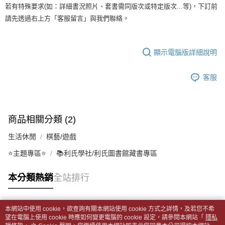
１．於結帳方式選擇「AFTEE先享後付」後，將跳轉至「AFTEE先享後付」
每筆NT$65，滿NT$499(含以上)免運費
若有特殊要求(如：詳細書況照片、套書需同版次或特定版次...等)，下訂前
2.透過簡訊連結打開帳單後，可選擇「超商條碼／台灣大直營門市／銀行轉
結帳頁面，進行簡訊認證並確認金額後，即可完成結帳。
帳／街口支付／iPASS MONEY」等通路繳費。
請先透過右上方「客服留言」與我們聯絡。
２．訂單成立數日內，您將收到繳費通知簡訊。
付款後全家取貨
３．收到繳費通知簡訊後14天內，點擊此簡訊中的連結，可透過四大超商／
【注意事項】
每筆NT$65，滿NT$499(含以上)免運費
ATM／網路銀行／等多元方式進行付款，方視為交易完成。
1.本服務係由「台灣大哥大股份有限公司」（以下簡稱本公司）所提供，讓
※ 請注意：結帳手續完成當下不需立刻繳費，但若您需要取消訂單，請聯絡
顯示電腦版詳細說明
用戶於交易時，得透過本服務購買商品或服務，並由商店將買賣／分期付款
7-11取貨付款【書籍"本數"8本以上，建議使用中華郵政宅配
購買商品的店家。未經商家同意取消之訂單仍視為有效，需透過AFTEE先享
買賣價金債權讓與本公司後，依約使用本公司帳單繳交帳款。
後付繳納相關費用。
包裹】
2.基於同意付款使用「大哥付你分期」之契約關係目的，商店將以您的個人
※ 交易是否成功請以「AFTEE先享後付 」之結帳頁面顯示為準，若有關於
客服
資料（包含姓名、電話或地址）提供予台灣大哥大進項蒐集、處理及利用，
每筆NT$65，滿NT$688(含以上)免運費
是否繳費成功／繳費後需取消欲退款等相關疑問，請聯繫「AFTEE先享後付
由本公司與您本人進行分期帳單所需資料之確認、核對及更正。
客戶支援中心」
https://netprotections.freshdesk.com/support/home
3.完整用戶服務條款，請詳閱以下連結：
https://oppay.tw/userRule
付款後7-11取貨
【注意事項】
每筆NT$65，滿NT$688(含以上)免運費
商品相關分類 (2)
１．透過由恩沛科技股份有限公司提供之「AFTEE先享後付」服務完成之交
易，需依本服務之必要範圍內提供個人資料，並將交易相關給付款項請求債
中華郵政包裹
生活休閒
棋藝/遊戲
權轉讓予恩沛科技股份有限公司。
每筆NT$65，滿NT$688(含以上)免運費
２．關於個人資料處理事宜，請瀏覽以下網址：
⭐主題專區⭐
📚利氏學社/利氏圖書館藏書專區
https://aftee.tw/terms/#terms3
中華郵政包裹(離島)
３．未成年的使用者請事先徵得法定代理人或監護人之同意方可使用
「AFTEE先享後付」，若未經同意申辦者引起之損失，本公司不負相關責
本分類熱銷
全站排行
每筆NT$65，滿NT$688(含以上)免運費
任。
４．使用「AFTEE先享後付」時，將依據個別帳號之用戶狀況，依本公司即
士林門市自取(書送達簡訊通知)
時審查核予不同之上限額度；若仍有額度不足之情形，本公司將視審查結果
本網站中使用 cookie，欲查詢有關本網站使用 cookie 方式之詳情，及若您不希
免運費
請求用戶進行身份認證。
熱門標籤
望在電腦上使用 cookie 時應如何變更電腦的 cookie 設定，請參閱本網站「
隱私
５．嚴禁一人註冊多個帳號或使用他人資訊註冊。若發現惡意使用之情形，