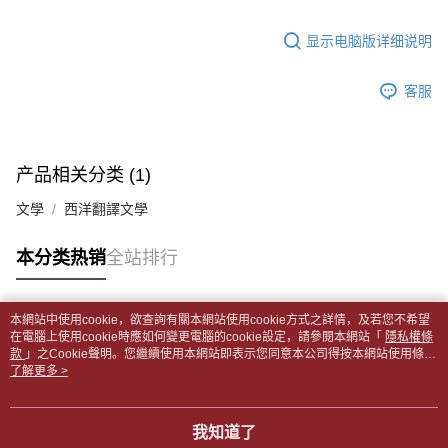
5. 收到商品當下無需繳費，確認無誤後，請再利用繳費通知簡訊或AFTEE
1. 分期款项不并入电信账单，“大哥付你分期”于每月结算日后寄送缴费提醒
APP於四大便利商店‧ATM/網銀等方式進行付款。
每笔NT$65，满NT$499(含以上)免运费
短信。
显示电脑版详细说明
2. 通过短信链接打开账单后，可选择 “超商条码／台湾大直营门市／银行转
請留意繳費期限為 14 天。唯有下載 AFTEE App 成為 AFTEE 會員者方能享
付款後全家取貨
账／街口支付／iPASS MONEY”等通路缴费。
有最長 45 天內付款之服務。
每笔NT$65，满NT$499(含以上)免运费
客服
【注意事项】
繳費期限，為商家向您請款的時間，再加上使用AFTEE可延長的天數所計算
1. 本服务系由 “台湾大哥大股份有限公司”所提供，让用户于交易时，得通过
7-11取貨付款【書籍"本數"8本以上，建議使用中華郵政宅配
出。使用AFTEE下訂可以延長您收到商品前的繳費天數，但無法保證一定能
本服务购买商品或服务，并由商店将买卖／分期付款买卖价金债权让与本公
夠在期限內收到商品(例如:預購商品或預計到貨時間較長者)。因此無論收到
包裹】
司后，依约使用本公司账单缴交账款。
商品與否，仍需要請您在AFTEE規定的時間內完成繳費。
产品相关分类 (1)
2. 基于同意付款使用 “大哥付你分期”之契约关系目的，商店将以您的个人资
每笔NT$65，满NT$688(含以上)免运费
料（包含姓名、电话或地址）提供予台湾大哥大进项收集、处理及利用，由
二、付款限制
文學
西洋翻譯文學
台湾大哥大与本人进行分期账单所需资料之确认、核对及更正。
付款後7-11取貨
1. 初次使用 AFTEE 時，將依認證結果及本公司審查結果，核予每個人不同
3. 完整用户服务条款，请详阅以下链接：
https://oppay.tw/userRule
之上限額度
每笔NT$65，满NT$688(含以上)免运费
本分类热销
全站排行
2. 結帳金額須大於NT$30
3. 目前僅支援台灣會員
中華郵政包裹
每笔NT$65，满NT$688(含以上)免运费
三、聲明條款
本網站中使用cookie，欲查詢有關本網站使用cookie方式之詳情，及若您不希望
「AFTEE先享後付」(下稱本服務)乃由恩沛科技股份有限公司(下稱 AFTEE )
热门标签
在電腦上使用cookie時應如何變更電腦的cookie設定，請參閱本網站「
隱私權條
中華郵政包裹(離島)
所提供，並由 AFTEE 向您收取款項。因使用本服務所須提供之個人資料(包
款
」之Cookie聲明。您繼續使用本網站即表示您同意本公司得按本網站使用條款
含但不限於訂購人姓名、電話，收件人姓名、電話、收件地址)，將交付予
每笔NT$65，满NT$688(含以上)免运费
之Cookie聲明使用cookie。
了解更多 >
AFTEE 於本服務必要服務範圍內運用。關於 AFTEE 對於個人資料之蒐集、
處理、利用，詳參 AFTEE 官網之『個人資料蒐集、處理及利用告知聲明』
士林門市自取(書送達簡訊通知)
（
https://aftee.tw/privacypolicy/
）。
我知道了
免运费