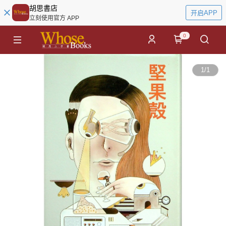
胡思書店
开启APP
立刻使用官方 APP
0
1
/
1