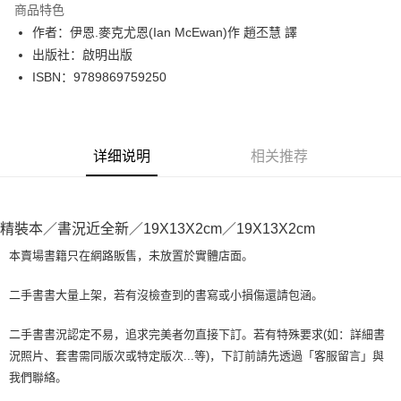
商品特色
Apple Pay
作者：伊恩.麥克尤恩(Ian McEwan)作 趙丕慧 譯
出版社：啟明出版
街口支付
ISBN：9789869759250
悠遊付
Google Pay
详细说明
相关推荐
Plus PAY
大哥付你分期
相关说明
精裝本／書況近全新／19X13X2cm／19X13X2cm
【大哥付你分期使用说明】
AFTEE先享后付
1. 本服务由台湾大哥大提供，电信用户可立即使用无须另外申请。（限个人
本賣場書籍只在網路販售，未放置於實體店面。
月租型门号，不开放公司户及预付卡使用）
相关说明
2. 付款方式选择 “大哥付你分期”，订单成立后会自动跳转到大哥付的交易流
一、關於 AFTEE先享後付
二手書書大量上架，若有沒檢查到的書寫或小損傷還請包涵。
程，验证手机门号后，选择欲分期的期数、缴款截止日，确认付款后即完成
ATM付款
1. 於付款方式選擇AFTEE先享後付，將跳出AFTEE先享後付手機驗證視
交易。
窗。
3. 实际核准额度、可分期数及费用金额请依后续交易确认页面所载为准。
二手書書況認定不易，追求完美者勿直接下訂。若有特殊要求(如：詳細書
2. 進行簡訊驗證之後，即可完成結帳手續。
运送方式
4. 订单成立30分钟内，如未前往确认交易或遇审核未通过，订单将自动取
況照片、套書需同版次或特定版次...等)，下訂前請先透過「客服留言」與
3. 訂單確認後不需事先繳費，商品會配送至您的指定地址。
消。如遇 “转专审核”未通过状况，表示未达系统评分，恕无法说明评估内
4. 下訂完成後，您的手機會收到一封繳費通知簡訊，APP會員則會收到
我們聯絡。
全家取貨付款【書籍"本數"8本以上，建議使用中華郵政宅配包
容。
AFTEE APP推播通知。
【缴款方式说明】
裹】