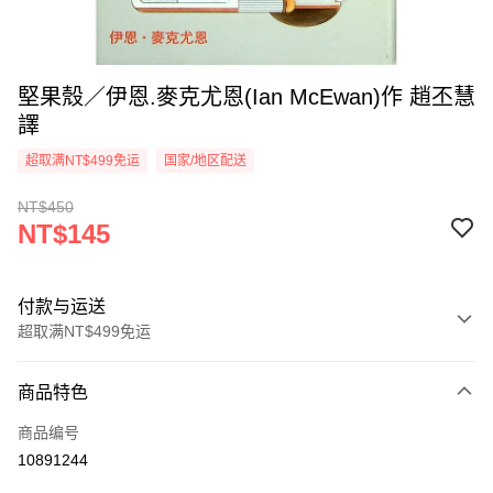
堅果殼／伊恩.麥克尤恩(Ian McEwan)作 趙丕慧
譯
超取满NT$499免运
国家/地区配送
NT$450
NT$145
付款与运送
超取满NT$499免运
付款方式
商品特色
信用卡一次付款
商品编号
超商取货付款
10891244
LINE Pay