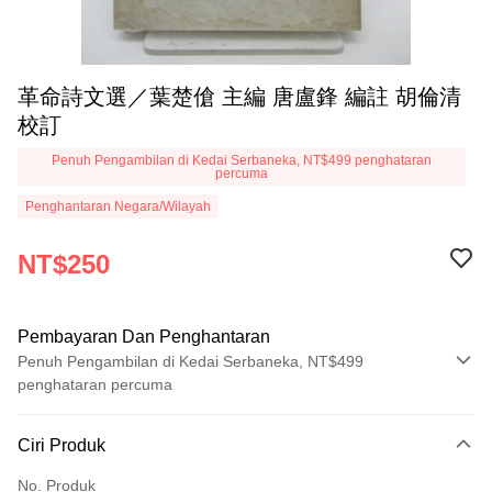
革命詩文選／葉楚傖 主編 唐盧鋒 編註 胡倫清
校訂
Penuh Pengambilan di Kedai Serbaneka, NT$499 penghataran
percuma
Penghantaran Negara/Wilayah
NT$250
Pembayaran Dan Penghantaran
Penuh Pengambilan di Kedai Serbaneka, NT$499
penghataran percuma
Kaedah Pembayaran
Ciri Produk
Kad Kredit (Bayaran Penuh)
No. Produk