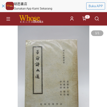
胡思書店
Buka APP
Gunakan App Kami Sekarang
0
1
/
1