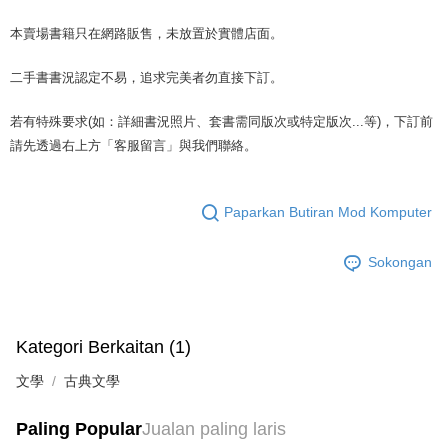
mudah alih anda, memilih bilangan ansuran, dan menetapkan tarikh
dihantar ke alamat yang ditetapkan.
全家取貨付款【書籍"本數"8本以上，建議使用中華郵政宅配包
akhir pembayaran. Transaksi akan dianggap selesai setelah pembayaran
4. Setelah pesanan disahkan, anda akan menerima SMS pembayaran
本賣場書籍只在網路販售，未放置於實體店面。
裹】
disahkan.
manakala ahli aplikasi akan menerima pemberitahuan tolak aplikasi
NT$65/pesanan | Penghantaran percuma untuk pesanan
AFTEE.
Had kredit yang diluluskan, tempoh ansuran yang tersedia, dan yuran
二手書書況認定不易，追求完美者勿直接下訂。
5. Tiada bayaran diperlukan apabila anda menerima produk. Sila buat
NT$499 atau lebih
yang dikenakan adalah tertakluk kepada maklumat yang dinyatakan
pembayaran di empat kedai serbaneka utama, ATM atau perbankan
pada halaman pengesahan transaksi seterusnya.
dalam talian dengan SMS pembayaran atau pemberitahuan tolak aplikasi
若有特殊要求(如：詳細書況照片、套書需同版次或特定版次...等)，下訂前
付款後全家取貨
AFTEE.
請先透過右上方「客服留言」與我們聯絡。
Jika transaksi tidak disahkan dalam masa 30 minit selepas pesanan
NT$65/pesanan | Penghantaran percuma untuk pesanan
dibuat, atau jika permohonan gagal dalam proses semakan, pesanan
Sila ambil perhatian bahawa tempoh pembayaran adalah 14 hari. Walau
NT$499 atau lebih
akan dibatalkan secara automatik. Jika permohonan gagal pada
bagaimanapun, bagi mereka yang telah memuat turun Aplikasi AFTEE
peringkat "semakan manual", ini bermakna kriteria pemarkahan sistem
dan mendaftar sebagai ahli AFTEE boleh menikmati tempoh pembayaran
Paparkan Butiran Mod Komputer
7-11取貨付款【書籍"本數"8本以上，建議使用中華郵政宅配
tidak dipenuhi; butiran penilaian khusus tidak akan didedahkan.
sehingga 45 hari.
包裹】
[Arahan Pembayaran]
Sokongan
Tempoh pembayaran dikira dari masa kedai meminta pembayaran anda,
NT$65/pesanan | Penghantaran percuma untuk pesanan
ditambah dengan bilangan hari yang boleh dilanjutkan oleh AFTEE. Anda
Pembayaran ansuran melalui OP Pay Later akan dibilkan secara
NT$688 atau lebih
boleh melanjutkan tempoh pembayaran anda sebelum anda menerima
berasingan dan tidak termasuk dalam bil telekom anda. SMS peringatan
pesanan. Walau bagaimanapun, tiada jaminan bahawa anda boleh
pembayaran akan dihantar selepas kitaran bil bulanan.
付款後7-11取貨
menerima pesanan anda semasa tempoh pembayaran (cth.: produk
Kategori Berkaitan (1)
prapesanan atau produk yang mungkin mengambil masa yang lebih
NT$65/pesanan | Penghantaran percuma untuk pesanan
Selepas mengakses bil melalui pautan dalam SMS, anda boleh
lama untuk dihantar). Oleh itu, anda dikehendaki membuat pembayaran
文學
古典文學
menyelesaikan pembayaran anda melalui salah satu saluran berikut: kod
NT$688 atau lebih
kepada AFTEE dalam tempoh sama ada anda menerima pesanan.
bar kedai serbaneka, kedai runcit Taiwan Mobile, pemindahan bank,
JKOPay, atau iPASS MONEY.
中華郵政包裹
Kedua, Sekatan Pembayaran
Paling Popular
Jualan paling laris
1. Jumlah yang diperakui untuk pengguna kali pertama boleh sehingga