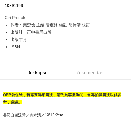
Pengambilan di Kedai Serbaneka
10891199
LINE Pay
Ciri Produk
Apple Pay
作者：葉楚傖 主編 唐盧鋒 編註 胡倫清 校訂
出版社：正中書局出版
JKOPAY
出版年月：
Easy Wallet
ISBN：
Google Pay
Plus PAY
Deskripsi
Rekomendasi
OP Pay Later
Deskripsi
[Terma Penggunaan untuk OP Pay Later]
AFTEE
OPP袋包裝，若需要詳細書況，請先於客服詢問，會再拍詳書況以供參
Perkhidmatan ini disediakan oleh Taiwan Mobile dan tersedia untuk
Deskripsi
考，謝謝。
pengguna Taiwan Mobile tanpa memerlukan permohonan tambahan.
Pertama, Mengenai Perkhidmatan AFTEE Beli Sekarang Bayar Kemudian
Pemindahan ATM
1. Dengan memilih AFTEE sebagai kaedah pembayaran, mesej
書況自然泛黃／有水漬／19*13*2cm
Jika anda memilih OP Pay Later sebagai kaedah pembayaran, sistem
pengesahan AFTEE akan muncul.
akan mengarahkan anda secara automatik ke proses transaksi OP Pay
2. Anda boleh meneruskan pembayaran selepas pengesahan SMS.
Pilihan Penghantaran
Later selepas pesanan dibuat. Anda perlu mengesahkan nombor telefon
3. Tiada bayaran diperlukan apabila pesanan disahkan. Produk akan