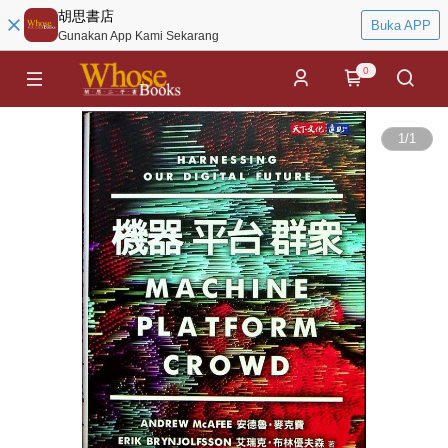
胡思書店
Buka APP
Gunakan App Kami Sekarang
0
1
/
1