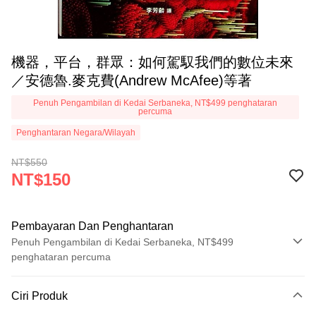
機器，平台，群眾：如何駕馭我們的數位未來
／安德魯.麥克費(Andrew McAfee)等著
Penuh Pengambilan di Kedai Serbaneka, NT$499 penghataran
percuma
Penghantaran Negara/Wilayah
NT$550
NT$150
Pembayaran Dan Penghantaran
Penuh Pengambilan di Kedai Serbaneka, NT$499
penghataran percuma
Kaedah Pembayaran
Ciri Produk
Kad Kredit (Bayaran Penuh)