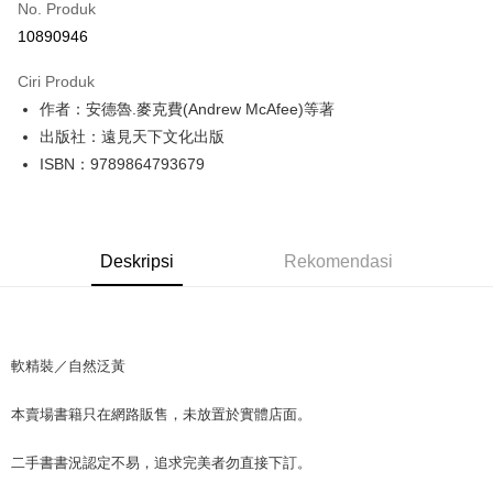
No. Produk
Pengambilan di Kedai Serbaneka
10890946
LINE Pay
Ciri Produk
Apple Pay
作者：安德魯.麥克費(Andrew McAfee)等著
出版社：遠見天下文化出版
JKOPAY
ISBN：9789864793679
Easy Wallet
Google Pay
Deskripsi
Rekomendasi
Plus PAY
OP Pay Later
Deskripsi
[Terma Penggunaan untuk OP Pay Later]
軟精裝／自然泛黃
AFTEE
Perkhidmatan ini disediakan oleh Taiwan Mobile dan tersedia untuk
Deskripsi
本賣場書籍只在網路販售，未放置於實體店面。
pengguna Taiwan Mobile tanpa memerlukan permohonan tambahan.
Pertama, Mengenai Perkhidmatan AFTEE Beli Sekarang Bayar Kemudian
Pemindahan ATM
1. Dengan memilih AFTEE sebagai kaedah pembayaran, mesej
Jika anda memilih OP Pay Later sebagai kaedah pembayaran, sistem
二手書書況認定不易，追求完美者勿直接下訂。
pengesahan AFTEE akan muncul.
akan mengarahkan anda secara automatik ke proses transaksi OP Pay
2. Anda boleh meneruskan pembayaran selepas pengesahan SMS.
Pilihan Penghantaran