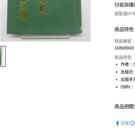
付款與運
超取滿NT$
付款方式
商品特色
信用卡一
商品編號
10868943
超商取貨
商品特色
LINE Pay
作者：
出版社
Apple Pay
出版年
街口支付
ISBN：
悠遊付
商品相關分
Google Pa
全盈+PAY
人文史地
分享
大哥付你