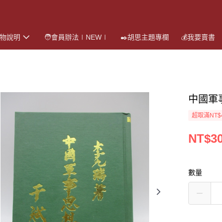
購物說明
🧑會員辦法∣NEW∣
✒️胡思主題專欄
💰我要賣書
中國軍
超取滿NT$
NT$3
數量