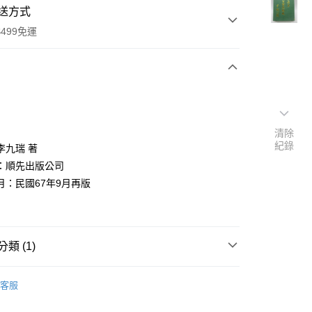
送方式
499免運
次付款
付款
清除
紀錄
李九瑞 著
：順先出版公司
月：民國67年9月再版
類 (1)
y
法律軍事
客服
分期