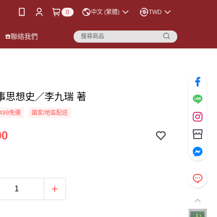
0
中文 (繁體)
TWD
☎️聯絡我們
事思想史／李九瑞 著
499免運
國家/地區配送
00