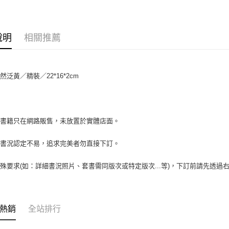
相關說明
【大哥付
AFTEE先
1.本服務
2.付款方
相關說明
說明
相關推薦
流程，驗
【關於「A
ATM付款
完成交易
AFTEE
3.實際核
便利好安
4.訂單成
１．簡單
然泛黃／精裝／22*16*2cm
消。如遇
２．便利
運送方式
無法說明
３．安心
【繳款方
全家取貨付
1.分期款
【「AFT
醒簡訊。
包裹】
１．於結帳
場書籍只在網路販售，未放置於實體店面。
2.透過簡
付」結帳
每筆NT$6
帳／街口支
２．訂單
書書況認定不易，追求完美者勿直接下訂。
３．收到繳
付款後全
【注意事
／ATM／
1.本服務
每筆NT$6
※ 請注意
殊要求(如：詳細書況照片、套書需同版次或特定版次...等)，下訂前請先透
用戶於交
絡購買商品
款買賣價
7-11取
先享後付
2.基於同
※ 交易是
包裹】
資料（包
是否繳費成
用，由本
每筆NT$6
付客戶支
熱銷
全站排行
3.完整用
付款後7-1
【注意事