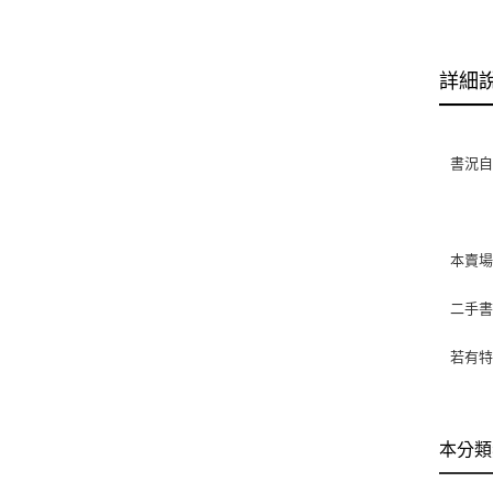
詳細
書況自
本賣
二手
若有特
本分類