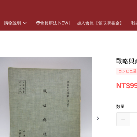
購物說明
🧑會員辦法∣NEW∣
加入會員【領取購書金】
我
戰略與
コンビニ受
NT$9
数量