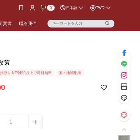
0
日本語
TWD
要賣書
聯絡我們
政策
け取り NT$499以上で送料無料
国・地域配送
90