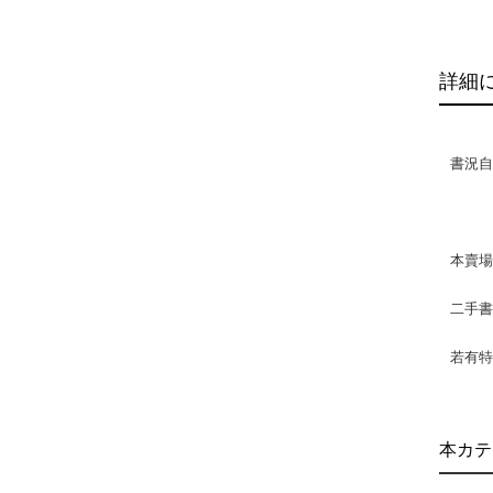
詳細
書況自
本賣
二手
若有特
本カテ