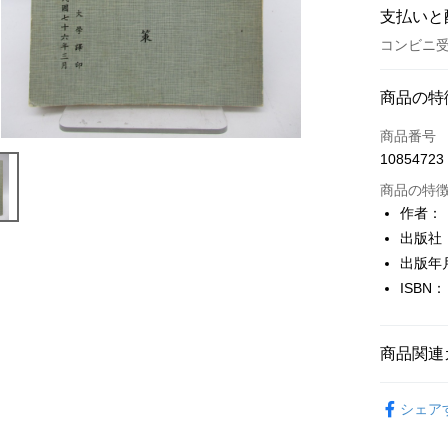
支払いと
コンビニ受
お支払い
商品の特
クレジット
商品番号
10854723
コンビニ
商品の特
LINE Pay
作者：
出版社
Apple Pay
出版年
JKOPAY
ISBN：
Easy Walle
Google Pa
商品関連
Plus Pay
人文史地
シェア
OP Pay La