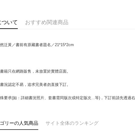
説明
【OP Pay
AFTEE
1. 本サ
追加の申
説明
について
おすすめ関連商品
2. 支払い
一、 AF
ATM払い
動的に OP
1.お支払
払いの回
ドウが表
す。
2.SMS
然泛黃／書前有原藏書者題名／21*15*2cm
3. 実際
3.注文す
配送方法
ジを基準
す。
4. 注文
4.ご注文
全家取貨付
合、注文
員の場合は
包裹】
が発生し
5.商品受
場書籍只在網路販售，未放置於實體店面。
評価内容
たはアプリ
配送毎にN
ングでお
書書況認定不易，追求完美者勿直接下訂。
付款後全
【支払い
代金納付期
配送毎にN
1. 分割払
プリをダウ
殊要求(如：詳細書況照片、套書需同版次或特定版次...等)，下訂前請先透
の締め日後
以内まで
2. SM
7-11取
湾大直営店
お支払期限
包裹】
で支払い
もとに計算
配送毎にN
期限を延
ゴリーの人気商品
サイト全体のランキング
【注意事
（例：予
付款後7-1
1. 本サ
の有無に関