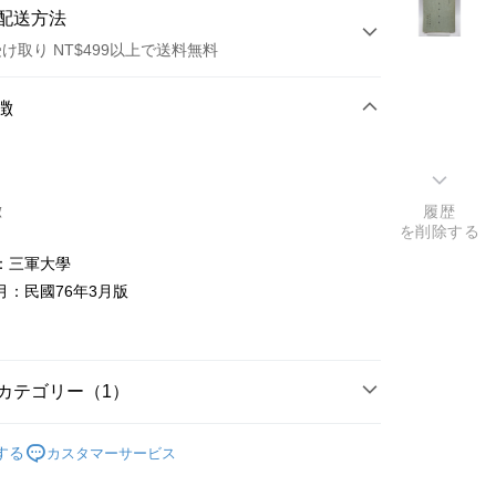
配送方法
け取り NT$499以上で送料無料
方法
徴
カード1回払い
店頭代金引換
徴
履歴
を削除する
：三軍大學
月：民國76年3月版
t
y
カテゴリー（1）
法律軍事
する
カスタマーサービス
ter