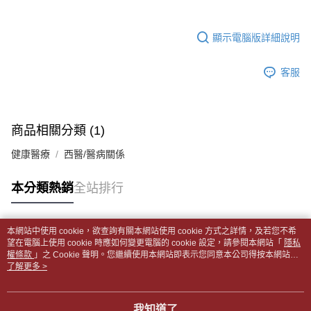
帳／街口支付／iPASS MONEY」等通路繳費。
２．訂單成立數日內，您將收到繳費通知簡訊。
付款後全家取貨
３．收到繳費通知簡訊後14天內，點擊此簡訊中的連結，可透過四大超商／
【注意事項】
每筆NT$65，滿NT$499(含以上)免運費
顯示電腦版詳細說明
ATM／網路銀行／等多元方式進行付款，方視為交易完成。
1.本服務係由「台灣大哥大股份有限公司」（以下簡稱本公司）所提供，讓
※ 請注意：結帳手續完成當下不需立刻繳費，但若您需要取消訂單，請聯絡
用戶於交易時，得透過本服務購買商品或服務，並由商店將買賣／分期付款
7-11取貨付款【書籍"本數"8本以上，建議使用中華郵政宅配
購買商品的店家。未經商家同意取消之訂單仍視為有效，需透過AFTEE先享
買賣價金債權讓與本公司後，依約使用本公司帳單繳交帳款。
客服
後付繳納相關費用。
包裹】
2.基於同意付款使用「大哥付你分期」之契約關係目的，商店將以您的個人
※ 交易是否成功請以「AFTEE先享後付 」之結帳頁面顯示為準，若有關於
資料（包含姓名、電話或地址）提供予台灣大哥大進項蒐集、處理及利用，
每筆NT$65，滿NT$688(含以上)免運費
是否繳費成功／繳費後需取消欲退款等相關疑問，請聯繫「AFTEE先享後付
由本公司與您本人進行分期帳單所需資料之確認、核對及更正。
客戶支援中心」
https://netprotections.freshdesk.com/support/home
3.完整用戶服務條款，請詳閱以下連結：
https://oppay.tw/userRule
付款後7-11取貨
商品相關分類 (1)
【注意事項】
每筆NT$65，滿NT$688(含以上)免運費
１．透過由恩沛科技股份有限公司提供之「AFTEE先享後付」服務完成之交
健康醫療
西醫/醫病關係
易，需依本服務之必要範圍內提供個人資料，並將交易相關給付款項請求債
中華郵政包裹
權轉讓予恩沛科技股份有限公司。
每筆NT$65，滿NT$688(含以上)免運費
本分類熱銷
全站排行
２．關於個人資料處理事宜，請瀏覽以下網址：
https://aftee.tw/terms/#terms3
中華郵政包裹(離島)
３．未成年的使用者請事先徵得法定代理人或監護人之同意方可使用
「AFTEE先享後付」，若未經同意申辦者引起之損失，本公司不負相關責
每筆NT$65，滿NT$688(含以上)免運費
本網站中使用 cookie，欲查詢有關本網站使用 cookie 方式之詳情，及若您不希
任。
熱門標籤
望在電腦上使用 cookie 時應如何變更電腦的 cookie 設定，請參閱本網站「
隱私
４．使用「AFTEE先享後付」時，將依據個別帳號之用戶狀況，依本公司即
權條款
士林門市自取(書送達簡訊通知)
」之 Cookie 聲明。您繼續使用本網站即表示您同意本公司得按本網站使
時審查核予不同之上限額度；若仍有額度不足之情形，本公司將視審查結果
用條款之 Cookie 聲明使用 cookie。
了解更多 >
免運費
請求用戶進行身份認證。
５．嚴禁一人註冊多個帳號或使用他人資訊註冊。若發現惡意使用之情形，
中華郵政【國際航空包裹】*收件人請填寫本名
恩沛科技股份有限公司將有權停止該用戶之使用額度並採取法律行動。
查看運費
我知道了