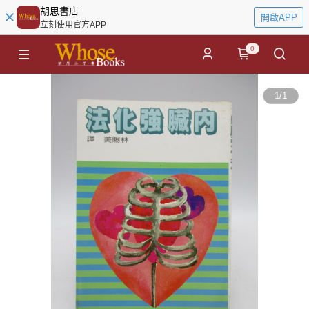
胡思書店
開啟APP
立刻使用官方APP
0
1
/
1