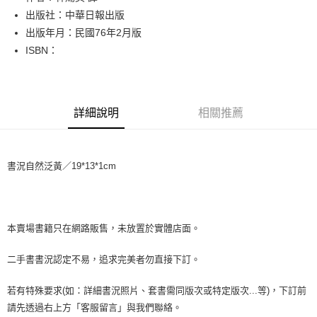
出版社：中華日報出版
街口支付
出版年月：民國76年2月版
悠遊付
ISBN：
Google Pay
全盈+PAY
詳細說明
相關推薦
大哥付你分期
相關說明
【大哥付你分期使用說明】
書況自然泛黃／19*13*1cm
AFTEE先享後付
1.本服務由台灣大哥大提供，台灣大哥大用戶可立即使用無須另外申請。
2.付款方式選擇「大哥付你分期」，訂單成立後會自動跳轉到大哥付的交易
相關說明
流程，驗證手機門號後，選擇欲分期的期數、繳款截止日，確認付款後即完
【關於「AFTEE先享後付」】
成交易。
ATM付款
AFTEE先享後付是「在收到商品之後才付款」的支付方式。 讓您購物簡單
3.實際核准額度、可分期數及費用金額請依後續交易確認頁面所載為準。
便利好安心！
本賣場書籍只在網路販售，未放置於實體店面。
4.訂單成立30分鐘內，如未前往確認交易或遇審核未通過，訂單將自動取
１．簡單：不需註冊會員、不需綁卡、不需儲值。
運送方式
消。如遇「轉專審核」未通過狀況，表示未達大哥付你分期系統評分，恕無
２．便利：只要手機號碼，簡訊認證，即可結帳。
二手書書況認定不易，追求完美者勿直接下訂。
法說明評估內容。
３．安心：先確認商品／服務後，再付款。
全家取貨付款【書籍"本數"8本以上，建議使用中華郵政宅配包
【繳款方式說明】
1.分期款項不併入電信帳單，「大哥付你分期」於每月結算日後寄送繳費提
裹】
若有特殊要求(如：詳細書況照片、套書需同版次或特定版次...等)，下訂前
【「AFTEE先享後付」結帳流程】
醒簡訊。
１．於結帳方式選擇「AFTEE先享後付」後，將跳轉至「AFTEE先享後付」
每筆NT$65，滿NT$499(含以上)免運費
請先透過右上方「客服留言」與我們聯絡。
2.透過簡訊連結打開帳單後，可選擇「超商條碼／台灣大直營門市／銀行轉
結帳頁面，進行簡訊認證並確認金額後，即可完成結帳。