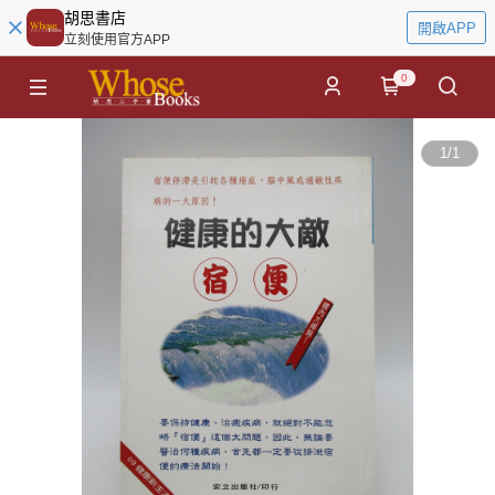
胡思書店
開啟APP
立刻使用官方APP
0
1
/
1