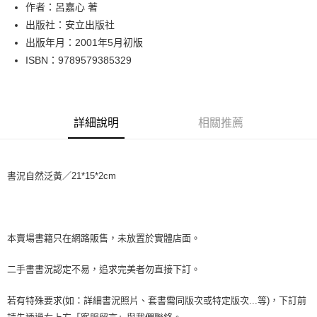
Apple Pay
作者：呂嘉心 著
出版社：安立出版社
街口支付
出版年月：2001年5月初版
悠遊付
ISBN：9789579385329
Google Pay
全盈+PAY
詳細說明
相關推薦
大哥付你分期
相關說明
【大哥付你分期使用說明】
書況自然泛黃／21*15*2cm
AFTEE先享後付
1.本服務由台灣大哥大提供，台灣大哥大用戶可立即使用無須另外申請。
2.付款方式選擇「大哥付你分期」，訂單成立後會自動跳轉到大哥付的交易
相關說明
流程，驗證手機門號後，選擇欲分期的期數、繳款截止日，確認付款後即完
【關於「AFTEE先享後付」】
成交易。
ATM付款
AFTEE先享後付是「在收到商品之後才付款」的支付方式。 讓您購物簡單
3.實際核准額度、可分期數及費用金額請依後續交易確認頁面所載為準。
便利好安心！
本賣場書籍只在網路販售，未放置於實體店面。
4.訂單成立30分鐘內，如未前往確認交易或遇審核未通過，訂單將自動取
１．簡單：不需註冊會員、不需綁卡、不需儲值。
運送方式
消。如遇「轉專審核」未通過狀況，表示未達大哥付你分期系統評分，恕無
２．便利：只要手機號碼，簡訊認證，即可結帳。
二手書書況認定不易，追求完美者勿直接下訂。
法說明評估內容。
３．安心：先確認商品／服務後，再付款。
全家取貨付款【書籍"本數"8本以上，建議使用中華郵政宅配包
【繳款方式說明】
1.分期款項不併入電信帳單，「大哥付你分期」於每月結算日後寄送繳費提
裹】
若有特殊要求(如：詳細書況照片、套書需同版次或特定版次...等)，下訂前
【「AFTEE先享後付」結帳流程】
醒簡訊。
１．於結帳方式選擇「AFTEE先享後付」後，將跳轉至「AFTEE先享後付」