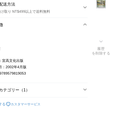
配送方法
け取り NT$499以上で送料無料
方法
徴
カード1回払い
店頭代金引換
徴
履歴
を削除する
：宜高文化出版
：2002年4月版
9789579819053
t
y
カテゴリー（1）
中藥醫學/養生
する
カスタマーサービス
ter