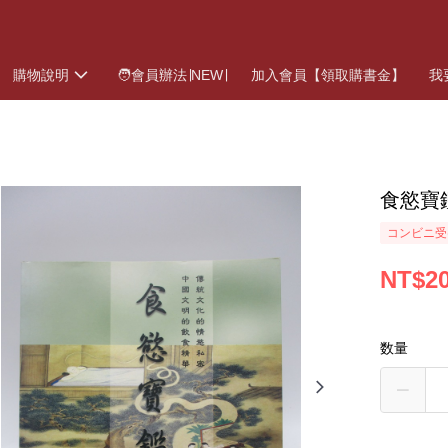
購物說明
🧑會員辦法∣NEW∣
加入會員【領取購書金】
我
食慾寶
コンビニ受
NT$2
数量