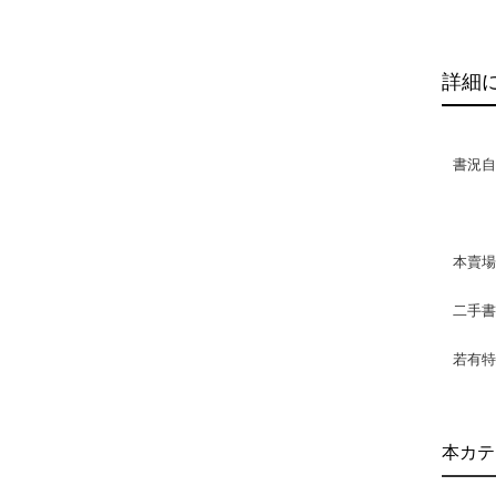
詳細
書況自然
本賣
二手
若有特
本カテ