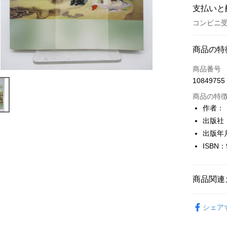
支払いと
コンビニ受
お支払い
商品の特
クレジット
商品番号
10849755
コンビニ
商品の特
LINE Pay
作者：
出版社
Apple Pay
出版年月
JKOPAY
ISBN：
Easy Walle
Google Pa
商品関連
Plus Pay
健康醫療
シェア
OP Pay La