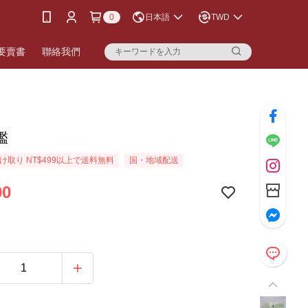
0
日本語
TWD
要賣書
聯絡我們
鑑
け取り NT$499以上で送料無料
国・地域配送
00