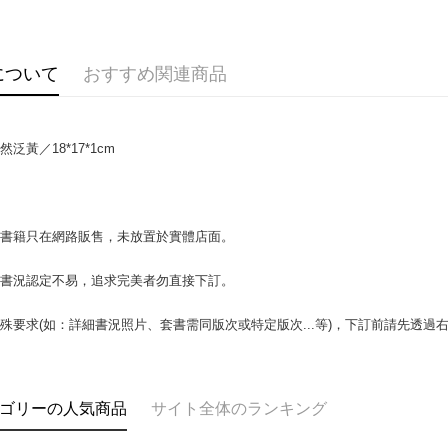
説明
【OP Pay
AFTEE
1. 本サ
追加の申
説明
について
おすすめ関連商品
2. 支払い
一、 AF
ATM払い
動的に OP
1.お支払
払いの回
ドウが表
す。
2.SMS
泛黃／18*17*1cm
3. 実際
3.注文す
配送方法
ジを基準
す。
4. 注文
4.ご注文
全家取貨付
合、注文
員の場合は
包裹】
が発生し
5.商品受
場書籍只在網路販售，未放置於實體店面。
評価内容
たはアプリ
配送毎にN
ングでお
書書況認定不易，追求完美者勿直接下訂。
付款後全
【支払い
代金納付期
配送毎にN
1. 分割払
プリをダウ
殊要求(如：詳細書況照片、套書需同版次或特定版次...等)，下訂前請先透
の締め日後
以内まで
2. SM
7-11取
湾大直営店
お支払期限
包裹】
で支払い
もとに計算
配送毎にN
期限を延
ゴリーの人気商品
サイト全体のランキング
【注意事
（例：予
付款後7-1
1. 本サ
の有無に関