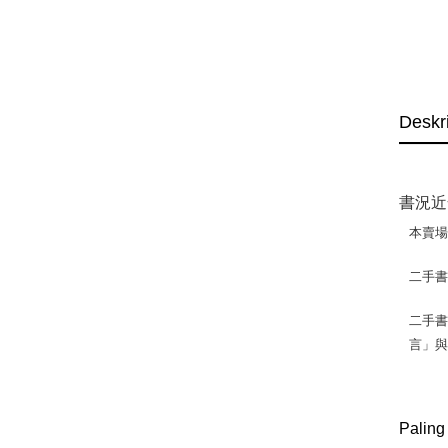
Deskr
書況近
本賣
二手
二手書
言」
Paling