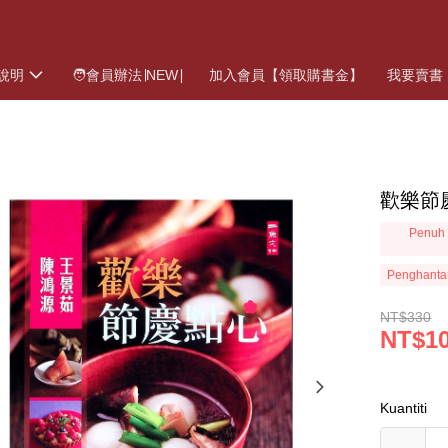
說明
🧑會員辦法∣NEW∣
加入會員【領取購書金】
我要賣書
歡樂節
Penuh 
Penghanta
NT$330
NT$1
Kuantiti