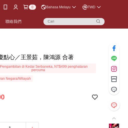
0
Bahasa Melayu
TWD
聯絡我們
慶點心／王景茹，陳鴻源 合著
Pengambilan di Kedai Serbaneka, NT$499 penghataran
percuma
ran Negara/Wilayah
00