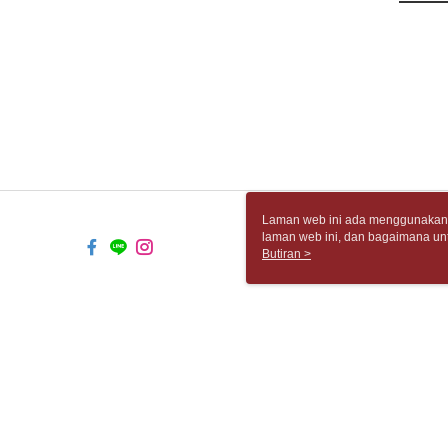
Laman web ini ada menggunakan k
laman web ini, dan bagaimana un
komputer anda, sila rujuk penera
Butiran >
ingin mengetahui secara terperin
komputer anda. Jika anda tidak m
TW-MWG1-61-162 Web2.0 Default 
© 2026 by 胡思書店