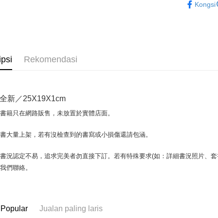
Kongsi
Plus PAY
OP Pay La
Deskripsi
[Terma Pe
AFTEE
ipsi
Rekomendasi
Perkhidmat
Deskripsi
pengguna 
Pertama, 
Pemindah
Kemudian
Jika anda 
1. Dengan
全新／25X19X1cm
akan menga
pengesaha
Later sele
2. Anda b
Pilihan 
場書籍只在網路販售，未放置於實體店面。
mudah alih
3. Tiada b
akhir pemb
dihantar k
全家取貨付
pembayara
書書大量上架，若有沒檢查到的書寫或小損傷還請包涵。
4. Setela
包裹】
manakala a
Had kredit
AFTEE.
NT$65/pes
書況認定不易，追求完美者勿直接下訂。若有特殊要求(如：詳細書況照片、套書
yang diken
5. Tiada b
NT$499 at
與我們聯絡。
pada hala
pembayara
dalam tal
付款後全
Jika trans
aplikasi A
dibuat, at
NT$65/pes
akan dibat
Sila ambil
 Popular
Jualan paling laris
NT$499 at
peringkat 
bagaimanap