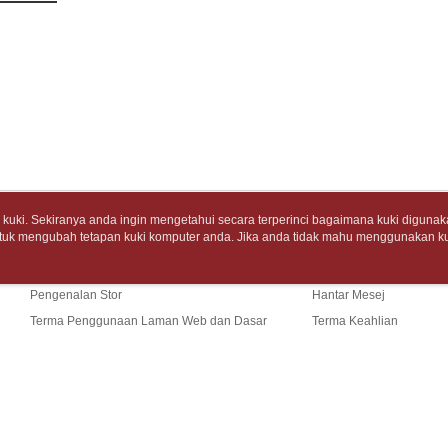
tidak dipe
dan mendaf
7-11取
pembayara
[Arahan P
包裹】
Tempoh pe
NT$65/pes
Pembayaran
ditambah d
NT$688 at
berasingan
Anda bole
pembayaran
menerima 
付款後7-1
boleh men
Selepas me
produk pr
NT$65/pes
menyelesai
lebih lama
NT$688 at
kod bar ke
pembayara
JKOPay, a
pesanan.
uki. Sekiranya anda ingin mengetahui secara terperinci bagaimana kuki digunak
中華郵政
tuk mengubah tetapan kuki komputer anda. Jika anda tidak mahu menggunakan ku
Tentang Kami
Khidmat Pelangga
[Nota Pent
Kedua, Se
NT$65/pes
ngan mengenai kuki.
Dasar Privasi
Laman web ini ada menggunakan kuki. Sekiran
1. Jumlah 
Cerita Kami
Panduan Beli-Belah
ci bagaimana kuki digunakan di laman web ini, dan bagaimana untuk mengubah te
NT$688 at
Perkhidmata
NT$10,000.
ahu menggunakan kuki di komputer anda, sila rujuk penerangan mengenai kuki.
yang memb
Pengenalan Stor
Hantar Mesej
berdasarka
中華郵政包
melalui pe
2. Amaun p
Terma Penggunaan Laman Web dan Dasar
Terma Keahlian
pembelian
3. Pada ma
NT$65/pes
Privasi
Hubungi Kami
kepada Sy
NT$688 at
mengikut p
Ketiga, Sy
Perkhidma
士林門市自
Untuk meme
NP Taiwan
Sekiranya anda menerima panggi
penggunaa
(TW)
akan meng
Laman web ini p
Penghanta
peribadi a
pembeli, n