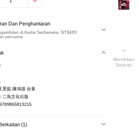
ran Dan Penghantaran
gambilan di Kedai Serbaneka, NT$499
an percuma
Pembayaran
uk
Bersihkan
t (Bayaran Penuh)
k
Sejarah
an di Kedai Serbaneka
k
王景茹,陳鴻源 合著
：二魚文化出版
9789865813215
t
Berkaitan (1)
y
烹飪食譜/飲食文化