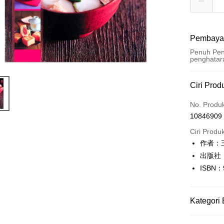
Pembaya
Penuh Pen
penghatar
Kaedah 
Ciri Prod
Kad Kredi
No. Produ
10846909
Pengambil
Ciri Produ
LINE Pay
作者：
出版社
Apple Pay
ISBN：
JKOPAY
Easy Walle
Kategori 
Google Pa
生活休閒