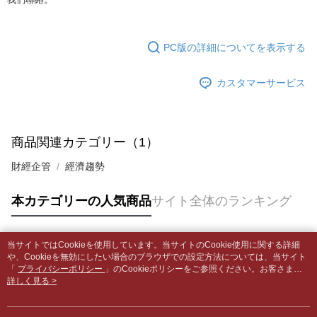
合、注文は自動的にキャンセルされます。「転専審査」に未通過の状況が
4.ご注文が完了すると、携帯に支払い通知のSMSが届きます。アプリ会員
発生した場合は、システムの評価基準に達していないことを意味し、評価
裹】
の場合は、AFTEE アプリプッシュ通知が届きます。
内容についての説明はいたしかねます。
5.商品受け取り時のお支払いは不要です。商品を確かめてから、SMSまた
配送毎にNT$65、NT$499以上で送料無料
はアプリの通知に従って、4大コンビニ、またはATM/オンラインバンキン
PC版の詳細についてを表示する
グでお支払いください。
付款後全家取貨
【支払い方法の説明】
1. 分割払いの金額は電信請求書に統合されず、「OP Pay Later」は毎月の
配送毎にNT$65、NT$499以上で送料無料
カスタマーサービス
代金納付期限は最短で 14 日以内ですので、ご注意ください。AFTEE アプ
締め日後に支払いリマインダーのSMSを送信します。
リをダウンロードして AFTEE 会員になるとお支払い期限を最長 45 日以内
2. SMSのリンクを通じて請求書を開いた後、「コンビニバーコード／台湾
7-11取貨付款【書籍"本數"8本以上，建議使用中華郵政宅配
まで延長できます。
大直営店舗／銀行振込／街口支払い／iPASS MONEY」などのチャネルで
包裹】
支払いを選択できます。
お支払期限は、ショップが請求した期日と、AFTEEで延長できる日数をも
商品関連カテゴリー（1）
配送毎にNT$65、NT$688以上で送料無料
とに計算されます。AFTEEで注文すると、商品を受け取るまで支払い期限
【注意事項】
を延長できますが、商品を期限内に受け取れない場合があります（例：予
財經企管
經濟趨勢
1. 本サービスは「台湾大哥大株式会社」（以下「当社」といいます）によ
付款後7-11取貨
約商品や商品到着日が比較的遅い商品）。そのため、商品到着の有無に関
って提供され、ユーザーが取引時に本サービスを通じて商品やサービスを
わらず、AFTEEで指定された期限内にお支払いください。
配送毎にNT$65、NT$688以上で送料無料
購入できるようにし、店舗が売買／分割払い売買の債権を当社に譲渡した
本カテゴリーの人気商品
サイト全体のランキング
後、契約に基づいて当社の請求書で帳款を支払うことになります。
二、支払い限度額
中華郵政包裹
2. 「OP Pay Later」を利用する契約関係の目的から、店舗はあなたの個人
1.初回 AFTEEを ご利用の際に、認証結果及び当社の審査の結果に基づ
情報（名前、電話または住所を含む）を台湾大哥大に提供し、収集、処理
配送毎にNT$65、NT$688以上で送料無料
き、限度額が設定されます。
および利用するために、当社があなた本人と分割請求書に必要な情報の確
当サイトではCookieを使用しています。当サイトのCookie使用に関する詳細
2.決済金額は最低NT$20です。
人気タグ
認、照合および修正を行います。
や、Cookieを無効にしたい場合のブラウザでの設定方法については、当サイト
中華郵政包裹(離島)
3.現在、台湾の会員のみご利用いただけます。
3. 完全なユーザーサービス規約については、以下のリンクを参照してくだ
「
プライバシーポリシー
」のCookieポリシーをご参照ください。お客さま
配送毎にNT$65、NT$688以上で送料無料
が、当サイトを引き続き使用される場合、当社がサイト利用規約のCookieポリ
詳しく見る >
さい：
https://oppay.tw/userRule
三、利用規約「AFTEE代金後払い」（以下当サービスという）はネットプ
シーに基づいてCookieを使用することに同意したものとみなします。
ロテクションズ（以下 AFTEE という）が提供し、AFTEEが代金を徴収し
士林門市自取(書送達簡訊通知)
ます。当サービスご利用の際に提供しなければならない個人情報（注文者