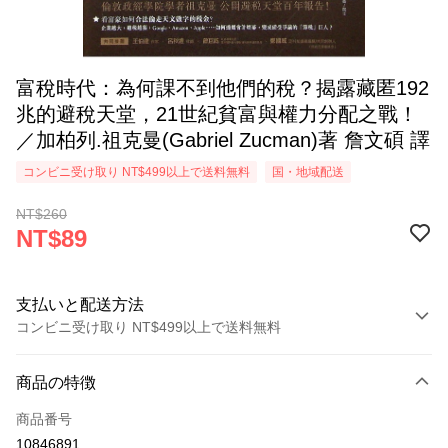
富稅時代：為何課不到他們的稅？揭露藏匿192
兆的避稅天堂，21世紀貧富與權力分配之戰！
／加柏列.祖克曼(Gabriel Zucman)著 詹文碩 譯
コンビニ受け取り NT$499以上で送料無料
国・地域配送
NT$260
NT$89
支払いと配送方法
コンビニ受け取り NT$499以上で送料無料
お支払い方法
商品の特徴
クレジットカード1回払い
商品番号
コンビニ店頭代金引換
10846891