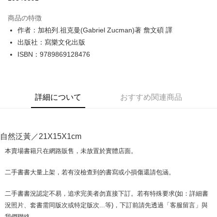
LINE Pay
商品の特徴
Apple Pay
作者：加柏列.祖克曼(Gabriel Zucman)著 詹文碩 譯
出版社：寫樂文化出版
JKOPAY
ISBN：9789869128476
Easy Wallet
Google Pay
詳細について
おすすめ関連商品
Plus Pay
OP Pay Later
説明
自然泛黃／21X15X1cm
【OP Pay Later 使用説明】
AFTEE代金後払い
1. 本サービスは台湾大哥大によって提供され、台湾大哥大のユーザーは追
本賣場書籍只在網路販售，未放置於實體店面。
加の申請なしで即時に利用可能です。
説明
2. 支払い方法で「OP Pay Later」を選択すると、注文が成立した後に自動
一、 AFTEE代金後払いについて
二手書書大量上架，若有沒檢查到的書寫或小損傷還請包涵。
的に OP Pay Later の取引プロセスに移行し、携帯番号を確認後、分割払
ATM払い
1.お支払い方法でAFTEE代金後払いを選択すると、携帯電話認証ウィンド
いの回数や支払い期限を選択し、支払いを確認すると取引が完了します。
ウが表示されます。
3. 実際の承認額、分割回数および費用については、後続の取引確認ページ
二手書書況認定不易，追求完美者勿直接下訂。若有特殊要求(如：詳細書
2.SMSで認証してお支払い手続を進めてください。
配送方法
を基準とします。
3.注文するときのお支払いは不要です。商品はご指定の住所に配送されま
況照片、套書需同版次或特定版次...等)，下訂前請先透過「客服留言」與
4. 注文成立後30分以内に確認取引を行わない場合や審査が通過しない場
す。
全家取貨付款【書籍"本數"8本以上，建議使用中華郵政宅配包
我們聯絡。