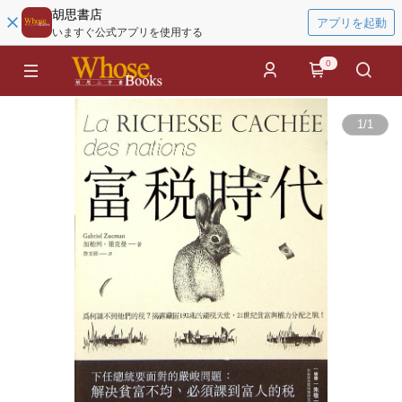
胡思書店
アプリを起動
いますぐ公式アプリを使用する
0
1
/
1