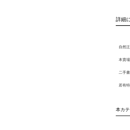
詳細
自然
本賣
二手
若有特
本カテ