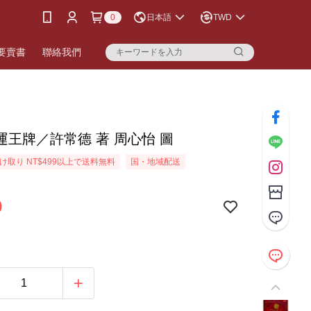
0
日本語
TWD
要賣書
聯絡我們
運王牌／許常德 著 周心怡 圖
け取り NT$499以上で送料無料
国・地域配送
9