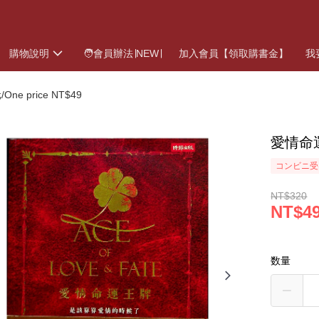
購物說明
🧑會員辦法∣NEW∣
加入會員【領取購書金】
我
ne price NT$49
愛情命
コンビニ受
NT$320
NT$4
数量