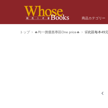
商品カテゴリー
トップ
🔥均一價優惠專區One price🔥
🛒此區每本49元/O