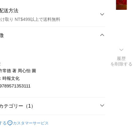
配送方法
け取り NT$499以上で送料無料
方法
徴
カード1回払い
店頭代金引換
履歴
徴
を削除する
常德 著 周心怡 圖
：時報文化
9789571353111
t
カテゴリー（1）
y
專區One price🔥
🛒此區每本49元/One price
する
カスタマーサービス
ter