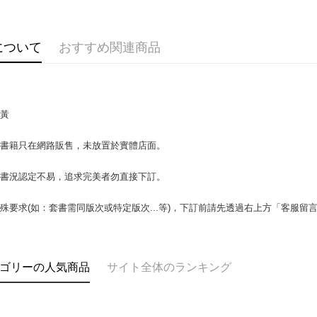
説明
【OP Pay
AFTEE
1. 本サ
について
おすすめ関連商品
追加の申
説明
2. 支払い
一、 AF
ATM払い
動的に OP
1.お支払
払いの回
ドウが表
す。
2.SMS
泛黃
3. 実際
3.注文す
配送方法
ジを基準
す。
4. 注文
場書籍只在網路販售，未放置於實體店面。
4.ご注文
全家取貨付
合、注文
員の場合は
包裹】
が発生し
5.商品受
書書況認定不易，追求完美者勿直接下訂。
評価内容
たはアプリ
配送毎にN
ングでお
殊要求(如：套書需同版次或特定版次...等)，下訂前請先透過右上方「客服留
付款後全
【支払い
代金納付期
配送毎にN
1. 分割払
プリをダウ
の締め日後
以内まで
2. SM
7-11取
ゴリーの人気商品
サイト全体のランキング
湾大直営店
お支払期限
包裹】
で支払い
もとに計算
配送毎にN
期限を延
【注意事
（例：予