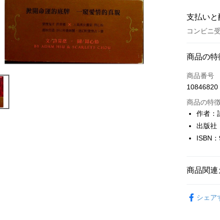
支払いと
コンビニ受
お支払い
商品の特
クレジット
商品番号
10846820
コンビニ
商品の特
LINE Pay
作者：許
出版社
Apple Pay
ISBN：
JKOPAY
Easy Walle
商品関連
Google Pa
🔥均一價優惠
シェア
NT$49
Plus Pay
OP Pay La