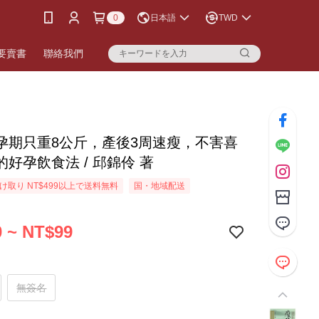
0
日本語
TWD
要賣書
聯絡我們
孕期只重8公斤，產後3周速瘦，不害喜
好孕飲食法 / 邱錦伶 著
け取り NT$499以上で送料無料
国・地域配送
 ~ NT$99
無簽名