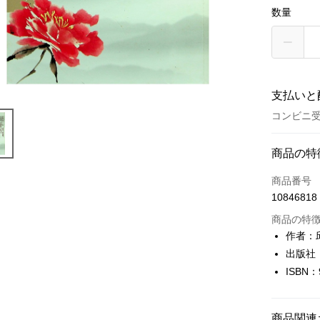
数量
支払いと
コンビニ受
お支払い
商品の特
クレジット
商品番号
10846818
コンビニ
商品の特
LINE Pay
作者：
出版社
Apple Pay
ISBN：
JKOPAY
Easy Walle
商品関連