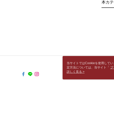
本カテ
当サイトではCookieを使用して
定方法については、当サイト「
プ
き使用される場合、当社がサイト利用
詳しく見る >