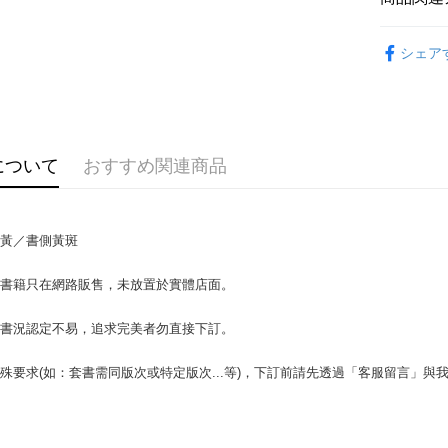
Google Pa
健康醫療
シェア
Plus Pay
OP Pay La
説明
【OP Pay
AFTEE
1. 本サ
について
おすすめ関連商品
追加の申
説明
2. 支払い
一、 AF
ATM払い
動的に OP
1.お支払
払いの回
ドウが表
泛黃／書側黃斑
す。
2.SMS
3. 実際
3.注文す
配送方法
ジを基準
場書籍只在網路販售，未放置於實體店面。
す。
4. 注文
4.ご注文
全家取貨付
合、注文
員の場合は
書書況認定不易，追求完美者勿直接下訂。
包裹】
が発生し
5.商品受
評価内容
たはアプリ
配送毎にN
殊要求(如：套書需同版次或特定版次...等)，下訂前請先透過「客服留言」與
ングでお
付款後全
【支払い
代金納付期
配送毎にN
1. 分割払
プリをダウ
の締め日後