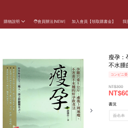
購物說明
🧑會員辦法∣NEW∣
加入會員【領取購書金】
我
瘦孕：
不水腫的
コンビニ受
NT$300
NT$60
書況
簽名本