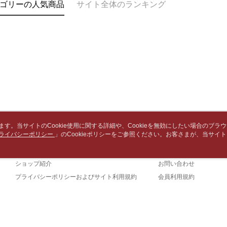
以内まで
ゴリーの人気商品
サイト全体のランキング
2. SM
7-11取
湾大直営店
お支払期限
包裹】
で支払い
もとに計算
配送毎にN
期限を延
【注意事
（例：予
付款後7-1
1. 本サ
の有無に関
よって提
配送毎にN
スを購入
二、支払
渡した後
1.初回 
中華郵政
す。
き、限度
2. 「OP
配送毎にN
2.決済金額
人情報（
3.現在、
処理およ
中華郵政包
います。当サイトのCookie使用に関する詳細や、Cookieを無効にしたい場合のブラ
報の確認
三、利用規
配送毎にN
ライバシーポリシー
会社概要
」のCookieポリシーをご参照ください。お客さまが、当サイ
カスタマーサービ
3. 完全
プロテクシ
規約のCookieポリシーに基づいてCookieを使用することに同意したものとみ
ださい：
ht
します。
ブランドストーリー
ショッピングガイド
士林門市自
文者の氏
ショップ紹介
お問い合わせ
送料無料
これに限ら
されます。
プライバシーポリシーおよびサイト利用規約
会員利用規約
中華郵政
AFTEE
お問い合わせ
明』をご
中華郵政
AFTEE
なります。
中華郵政
詐欺と思わ