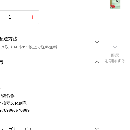
配送方法
け取り NT$499以上で送料無料
履歴
を削除する
方法
徴
カード1回払い
店頭代金引換
徴
邱錦伶作
：推守文化創意
9789866570889
t
カテゴリー（1）