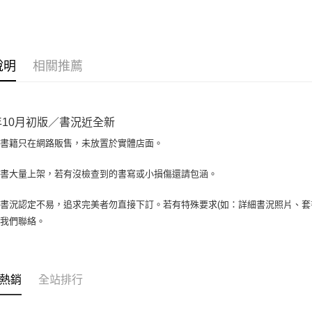
大哥付你
相關說明
【大哥付
AFTEE先
1.本服務
說明
相關推薦
2.付款方
相關說明
流程，驗
【關於「A
ATM付款
完成交易
AFTEE
3.實際核
便利好安
2年10月初版／書況近全新
4.訂單成
１．簡單
消。如遇
２．便利
場書籍只在網路販售，未放置於實體店面。
運送方式
無法說明
３．安心
【繳款方
全家取貨付
書書大量上架，若有沒檢查到的書寫或小損傷還請包涵。
1.分期款
【「AFT
醒簡訊。
包裹】
１．於結帳
2.透過簡
付」結帳
書況認定不易，追求完美者勿直接下訂。若有特殊要求(如：詳細書況照片、套書
每筆NT$6
帳／街口支
２．訂單
與我們聯絡。
３．收到繳
付款後全
【注意事
／ATM／
1.本服務
每筆NT$6
※ 請注意
用戶於交
絡購買商品
款買賣價
7-11取
先享後付
熱銷
全站排行
2.基於同
※ 交易是
包裹】
資料（包
是否繳費成