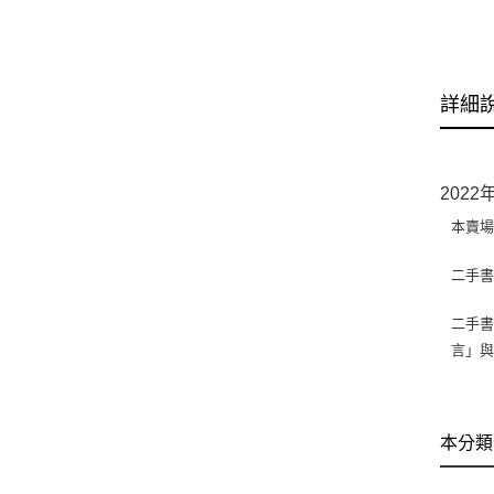
詳細
202
本賣
二手
二手書
言」
本分類