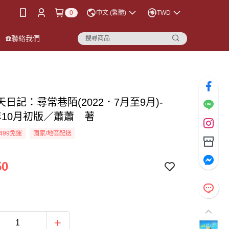
0
中文 (繁體)
TWD
☎️聯絡我們
日記：尋常巷陌(2022．7月至9月)-
2年10月初版／蕭蕭 著
499免運
國家/地區配送
50