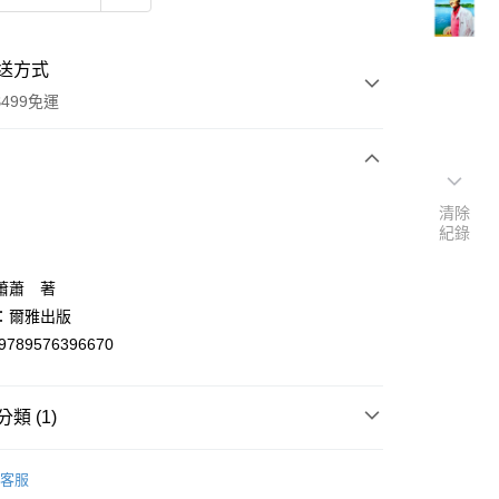
送方式
499免運
次付款
清除
紀錄
付款
蕭蕭 著
：爾雅出版
9789576396670
類 (1)
y
文創作
客服