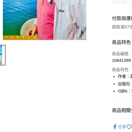
付款與運
超取滿NT$
付款方式
商品特色
信用卡一
商品編號
10841399
超商取貨
商品特色
LINE Pay
作者：
出版社
Apple Pay
ISBN：
街口支付
悠遊付
商品相關分
Google Pa
文學
華
分享
全盈+PAY