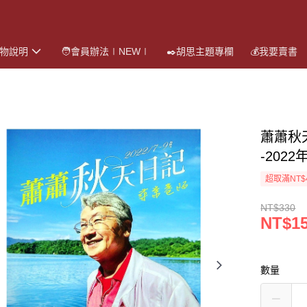
購物說明
🧑會員辦法∣NEW∣
✒️胡思主題專欄
💰我要賣書
蕭蕭秋天
-202
超取滿NT$
NT$330
NT$1
數量