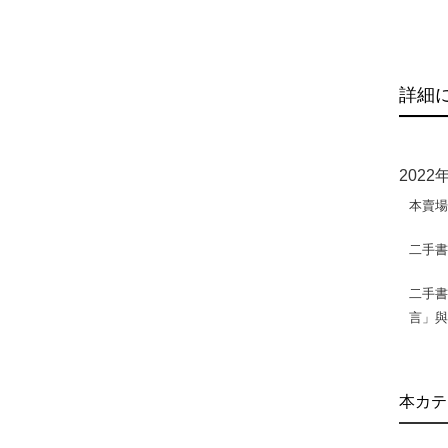
詳細
202
本賣
二手
二手書
言」
本カテ