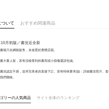
OP Pay La
説明
【OP Pay
AFTEE
1. 本サ
について
おすすめ関連商品
追加の申
説明
2. 支払い
一、 AF
ATM払い
動的に OP
1.お支払
払いの回
ドウが表
2年10月初版／書況近全新
す。
2.SMS
3. 実際
3.注文す
配送方法
場書籍只在網路販售，未放置於實體店面。
ジを基準
す。
4. 注文
4.ご注文
全家取貨付
合、注文
書書大量上架，若有沒檢查到的書寫或小損傷還請包涵。
員の場合は
包裹】
が発生し
5.商品受
評価内容
たはアプリ
配送毎にN
書況認定不易，追求完美者勿直接下訂。若有特殊要求(如：詳細書況照片、套書
ングでお
與我們聯絡。
付款後全
【支払い
代金納付期
配送毎にN
1. 分割払
プリをダウ
の締め日後
以内まで
2. SM
7-11取
ゴリーの人気商品
サイト全体のランキング
湾大直営店
お支払期限
包裹】
で支払い
もとに計算
配送毎にN