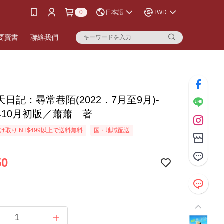
0
日本語
TWD
要賣書
聯絡我們
日記：尋常巷陌(2022．7月至9月)-
2年10月初版／蕭蕭 著
け取り NT$499以上で送料無料
国・地域配送
50