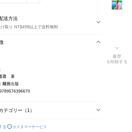
配送方法
け取り NT$499以上で送料無料
方法
徴
カード1回払い
履歴
を削除する
店頭代金引換
徴
蕭蕭 著
：爾雅出版
9789576396670
t
カテゴリー（1）
y
文創作
する
カスタマーサービス