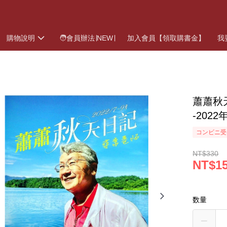
購物說明
🧑會員辦法∣NEW∣
加入會員【領取購書金】
我
蕭蕭秋天
-202
コンビニ受
NT$330
NT$1
数量