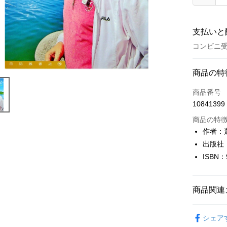
支払いと
コンビニ受
お支払い
商品の特
クレジット
商品番号
10841399
コンビニ
商品の特
LINE Pay
作者：
出版社
Apple Pay
ISBN：
JKOPAY
Easy Walle
商品関連
Google Pa
文學
華
シェア
Plus Pay