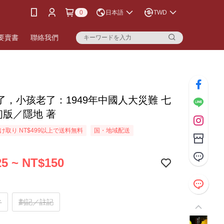
0
日本語
TWD
要賣書
聯絡我們
了，小孩老了：1949年中國人大災難 七
初版／隱地 著
け取り NT$499以上で送料無料
国・地域配送
5 ~ NT$150
常
劃記／註記