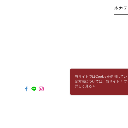
本カテ
当サイトではCookieを使用して
定方法については、当サイト「
プ
き使用される場合、当社がサイト利用
詳しく見る >