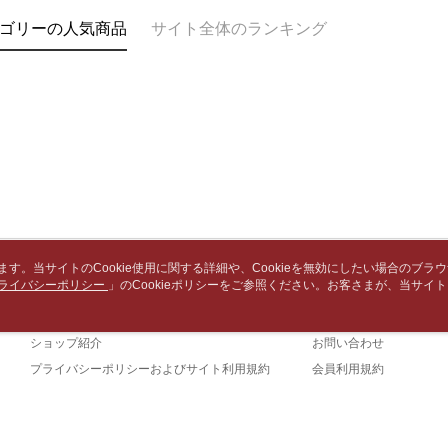
以内まで
2. SM
7-11取
ゴリーの人気商品
サイト全体のランキング
湾大直営店
お支払期限
包裹】
で支払い
もとに計算
配送毎にN
期限を延
【注意事
（例：予
付款後7-1
1. 本サ
の有無に関
よって提
配送毎にN
スを購入
二、支払
渡した後
1.初回 
中華郵政
す。
き、限度
2. 「OP
配送毎にN
2.決済金額
人情報（
3.現在、
処理およ
中華郵政包
報の確認
三、利用規
配送毎にN
3. 完全
います。当サイトのCookie使用に関する詳細や、Cookieを無効にしたい場合のブラ
プロテクシ
ライバシーポリシー
会社概要
」のCookieポリシーをご参照ください。お客さまが、当サイ
カスタマーサービ
ださい：
ht
します。
士林門市自
規約のCookieポリシーに基づいてCookieを使用することに同意したものとみ
文者の氏
ブランドストーリー
ショッピングガイド
送料無料
これに限ら
ショップ紹介
お問い合わせ
されます。
中華郵政
AFTEE
プライバシーポリシーおよびサイト利用規約
会員利用規約
明』をご
お問い合わせ
中華郵政
AFTEE
なります。
中華郵政