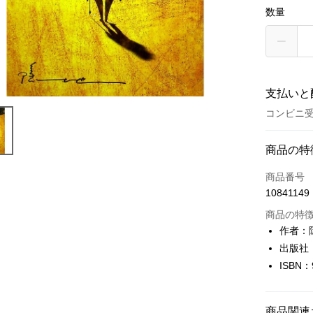
数量
支払いと
コンビニ受
お支払い
商品の特
クレジット
商品番号
10841149
コンビニ
商品の特
LINE Pay
作者：
出版社
Apple Pay
ISBN：
JKOPAY
Easy Walle
商品関連