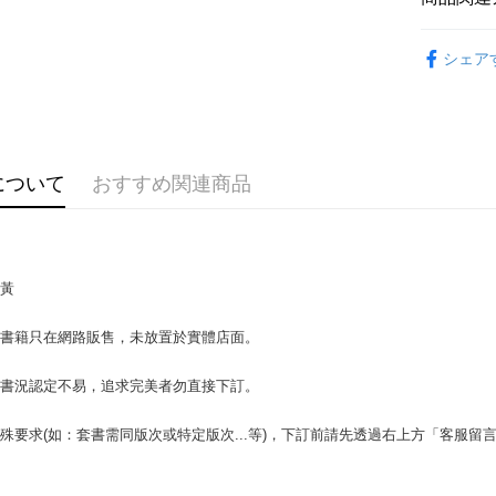
Google Pa
文學
華
シェア
Plus Pay
OP Pay La
説明
【OP Pay
AFTEE
1. 本サ
について
おすすめ関連商品
追加の申
説明
2. 支払い
一、 AF
ATM払い
動的に OP
1.お支払
払いの回
ドウが表
す。
2.SMS
泛黃
3. 実際
3.注文す
配送方法
ジを基準
す。
4. 注文
場書籍只在網路販售，未放置於實體店面。
4.ご注文
全家取貨付
合、注文
員の場合は
包裹】
が発生し
5.商品受
書書況認定不易，追求完美者勿直接下訂。
評価内容
たはアプリ
配送毎にN
ングでお
殊要求(如：套書需同版次或特定版次...等)，下訂前請先透過右上方「客服留
付款後全
【支払い
代金納付期
配送毎にN
1. 分割払
プリをダウ
の締め日後