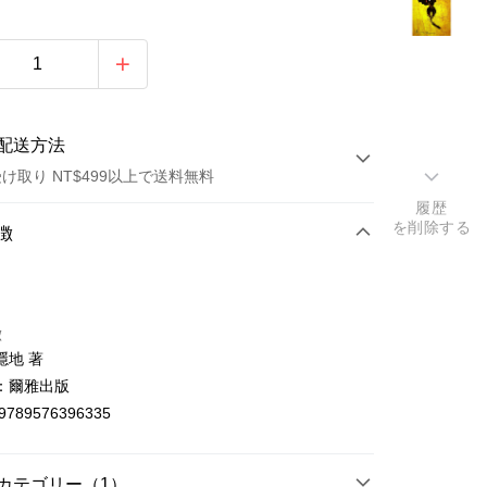
配送方法
け取り NT$499以上で送料無料
履歴
を削除する
方法
徴
カード1回払い
店頭代金引換
徴
隱地 著
：爾雅出版
9789576396335
t
カテゴリー（1）