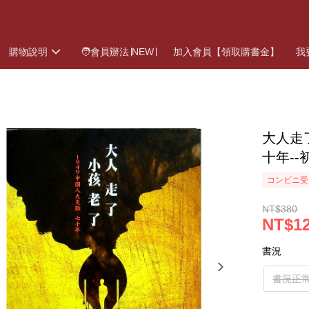
購物說明
🧑會員辦法∣NEW∣
加入會員【領取購書金】
我
大人走
十年--
コンビニ受
NT$380
NT$12
書況
書況正