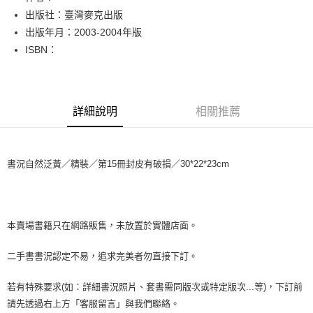
出版社：臺灣麥克出版
悠遊付
出版年月：2003-2004年版
Google Pay
ISBN：
全盈+PAY
大哥付你分期
詳細說明
相關推薦
相關說明
【大哥付你分期使用說明】
AFTEE先享後付
1.本服務由台灣大哥大提供，台灣大哥大用戶可立即使用無須另外申請。
2.付款方式選擇「大哥付你分期」，訂單成立後會自動跳轉到大哥付的交易
相關說明
書況自然泛黃／精裝／第15冊封皮有破損／30*22*23cm
流程，驗證手機門號後，選擇欲分期的期數、繳款截止日，確認付款後即完
【關於「AFTEE先享後付」】
成交易。
ATM付款
AFTEE先享後付是「在收到商品之後才付款」的支付方式。 讓您購物簡單
3.實際核准額度、可分期數及費用金額請依後續交易確認頁面所載為準。
便利好安心！
4.訂單成立30分鐘內，如未前往確認交易或遇審核未通過，訂單將自動取
１．簡單：不需註冊會員、不需綁卡、不需儲值。
運送方式
消。如遇「轉專審核」未通過狀況，表示未達大哥付你分期系統評分，恕無
２．便利：只要手機號碼，簡訊認證，即可結帳。
本賣場書籍只在網路販售，未放置於實體店面。
法說明評估內容。
３．安心：先確認商品／服務後，再付款。
中華郵政包裹
【繳款方式說明】
二手書書況認定不易，追求完美者勿直接下訂。
1.分期款項不併入電信帳單，「大哥付你分期」於每月結算日後寄送繳費提
每筆NT$65，滿NT$688(含以上)免運費
【「AFTEE先享後付」結帳流程】
醒簡訊。
１．於結帳方式選擇「AFTEE先享後付」後，將跳轉至「AFTEE先享後付」
2.透過簡訊連結打開帳單後，可選擇「超商條碼／台灣大直營門市／銀行轉
中華郵政包裹(離島)
若有特殊要求(如：詳細書況照片、套書需同版次或特定版次...等)，下訂前
結帳頁面，進行簡訊認證並確認金額後，即可完成結帳。
帳／街口支付／iPASS MONEY」等通路繳費。
２．訂單成立數日內，您將收到繳費通知簡訊。
請先透過右上方「客服留言」與我們聯絡。
每筆NT$65，滿NT$688(含以上)免運費
３．收到繳費通知簡訊後14天內，點擊此簡訊中的連結，可透過四大超商／