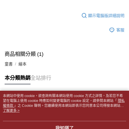
【注意事項】
ATM／網路銀行／等多元方式進行付款，方視為交易完成。
士林門市自取(書送達簡訊通知)
1.本服務係由「台灣大哥大股份有限公司」（以下簡稱本公司）所提供，讓
※ 請注意：結帳手續完成當下不需立刻繳費，但若您需要取消訂單，請聯絡
用戶於交易時，得透過本服務購買商品或服務，並由商店將買賣／分期付款
免運費
購買商品的店家。未經商家同意取消之訂單仍視為有效，需透過AFTEE先享
顯示電腦版詳細說明
買賣價金債權讓與本公司後，依約使用本公司帳單繳交帳款。
後付繳納相關費用。
2.基於同意付款使用「大哥付你分期」之契約關係目的，商店將以您的個人
中華郵政【國際航空包裹】*收件人請填寫本名
※ 交易是否成功請以「AFTEE先享後付 」之結帳頁面顯示為準，若有關於
查看運費
資料（包含姓名、電話或地址）提供予台灣大哥大進項蒐集、處理及利用，
客服
是否繳費成功／繳費後需取消欲退款等相關疑問，請聯繫「AFTEE先享後付
由本公司與您本人進行分期帳單所需資料之確認、核對及更正。
客戶支援中心」
https://netprotections.freshdesk.com/support/home
中華郵政【國際水陸包裹】*收件人請填寫本名
查看運費
3.完整用戶服務條款，請詳閱以下連結：
https://oppay.tw/userRule
【注意事項】
中華郵政【馬來西亞水陸包裹】*收件人請填寫本名
查看運費
１．透過由恩沛科技股份有限公司提供之「AFTEE先享後付」服務完成之交
商品相關分類 (1)
易，需依本服務之必要範圍內提供個人資料，並將交易相關給付款項請求債
權轉讓予恩沛科技股份有限公司。
童書
繪本
２．關於個人資料處理事宜，請瀏覽以下網址：
https://aftee.tw/terms/#terms3
本分類熱銷
全站排行
３．未成年的使用者請事先徵得法定代理人或監護人之同意方可使用
「AFTEE先享後付」，若未經同意申辦者引起之損失，本公司不負相關責
任。
４．使用「AFTEE先享後付」時，將依據個別帳號之用戶狀況，依本公司即
本網站中使用 cookie，欲查詢有關本網站使用 cookie 方式之詳情，及若您不希
時審查核予不同之上限額度；若仍有額度不足之情形，本公司將視審查結果
熱門標籤
望在電腦上使用 cookie 時應如何變更電腦的 cookie 設定，請參閱本網站「
隱私
請求用戶進行身份認證。
權條款
」之 Cookie 聲明。您繼續使用本網站即表示您同意本公司得按本網站使
５．嚴禁一人註冊多個帳號或使用他人資訊註冊。若發現惡意使用之情形，
用條款之 Cookie 聲明使用 cookie。
了解更多 >
恩沛科技股份有限公司將有權停止該用戶之使用額度並採取法律行動。
我知道了