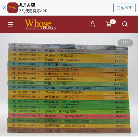
胡思書店
開啟APP
立刻使用官方APP
0
1
/
7