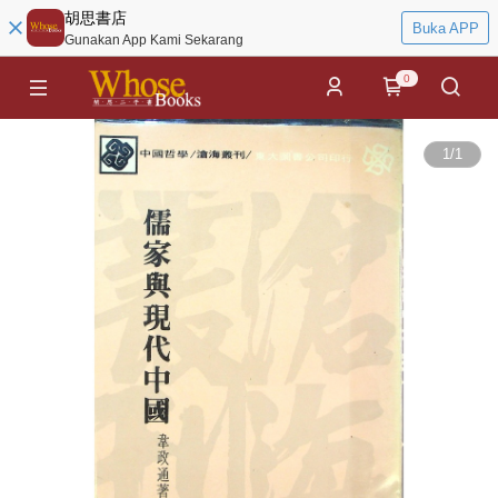
胡思書店
Buka APP
Gunakan App Kami Sekarang
0
1
/
1