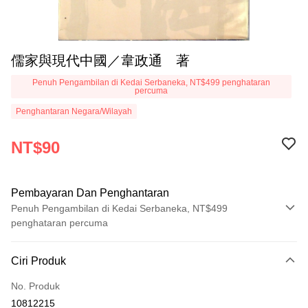
儒家與現代中國／韋政通 著
Penuh Pengambilan di Kedai Serbaneka, NT$499 penghataran
percuma
Penghantaran Negara/Wilayah
NT$90
Pembayaran Dan Penghantaran
Penuh Pengambilan di Kedai Serbaneka, NT$499
penghataran percuma
Kaedah Pembayaran
Ciri Produk
Kad Kredit (Bayaran Penuh)
No. Produk
Pengambilan di Kedai Serbaneka
10812215