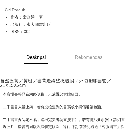
LINE Pay
Ciri Produk
Apple Pay
作者：韋政通 著
出版社：東大圖書出版
JKOPAY
ISBN：002
Easy Wallet
Google Pay
Deskripsi
Rekomendasi
Plus PAY
OP Pay Later
Deskripsi
自然泛黃／黃斑／書背邊緣些微破損／外包塑膠書套／
[Terma Penggunaan untuk OP Pay Later]
21X15X2cm
AFTEE
Perkhidmatan ini disediakan oleh Taiwan Mobile dan tersedia untuk
Deskripsi
本賣場書籍只在網路販售，未放置於實體店面。
pengguna Taiwan Mobile tanpa memerlukan permohonan tambahan.
Pertama, Mengenai Perkhidmatan AFTEE Beli Sekarang Bayar Kemudian
Pemindahan ATM
1. Dengan memilih AFTEE sebagai kaedah pembayaran, mesej
二手書書大量上架，若有沒檢查到的書寫或小損傷還請包涵。
Jika anda memilih OP Pay Later sebagai kaedah pembayaran, sistem
pengesahan AFTEE akan muncul.
akan mengarahkan anda secara automatik ke proses transaksi OP Pay
2. Anda boleh meneruskan pembayaran selepas pengesahan SMS.
Pilihan Penghantaran
Later selepas pesanan dibuat. Anda perlu mengesahkan nombor telefon
二手書書況認定不易，追求完美者勿直接下訂。若有特殊要求(如：詳細書
3. Tiada bayaran diperlukan apabila pesanan disahkan. Produk akan
mudah alih anda, memilih bilangan ansuran, dan menetapkan tarikh
dihantar ke alamat yang ditetapkan.
況照片、套書需同版次或特定版次...等)，下訂前請先透過「客服留言」與
全家取貨付款【書籍"本數"8本以上，建議使用中華郵政宅配包
akhir pembayaran. Transaksi akan dianggap selesai setelah pembayaran