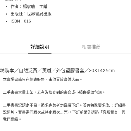
Apple Pay
作者：楊家駱 主編
出版社：世界書局出版
街口支付
ISBN：016
悠遊付
Google Pay
詳細說明
相關推薦
全盈+PAY
大哥付你分期
相關說明
精裝本／自然泛黃／黃斑／外包塑膠書套／20X14X5cm
【大哥付你分期使用說明】
AFTEE先享後付
1.本服務由台灣大哥大提供，台灣大哥大用戶可立即使用無須另外申請。
本賣場書籍只在網路販售，未放置於實體店面。
2.付款方式選擇「大哥付你分期」，訂單成立後會自動跳轉到大哥付的交易
相關說明
流程，驗證手機門號後，選擇欲分期的期數、繳款截止日，確認付款後即完
【關於「AFTEE先享後付」】
二手書書大量上架，若有沒檢查到的書寫或小損傷還請包涵。
成交易。
ATM付款
AFTEE先享後付是「在收到商品之後才付款」的支付方式。 讓您購物簡單
3.實際核准額度、可分期數及費用金額請依後續交易確認頁面所載為準。
便利好安心！
4.訂單成立30分鐘內，如未前往確認交易或遇審核未通過，訂單將自動取
二手書書況認定不易，追求完美者勿直接下訂。若有特殊要求(如：詳細書
１．簡單：不需註冊會員、不需綁卡、不需儲值。
運送方式
消。如遇「轉專審核」未通過狀況，表示未達大哥付你分期系統評分，恕無
況照片、套書需同版次或特定版次...等)，下訂前請先透過「客服留言」與
２．便利：只要手機號碼，簡訊認證，即可結帳。
法說明評估內容。
３．安心：先確認商品／服務後，再付款。
我們聯絡。
全家取貨付款【書籍"本數"8本以上，建議使用中華郵政宅配包
【繳款方式說明】
1.分期款項不併入電信帳單，「大哥付你分期」於每月結算日後寄送繳費提
裹】
【「AFTEE先享後付」結帳流程】
醒簡訊。