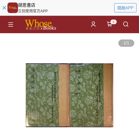
胡思書店
開啟APP
立刻使用官方APP
0
1
/
1