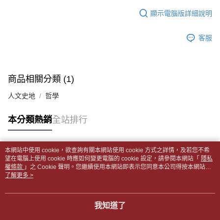
１．於結帳方式選擇「AFTEE先享後付」後，將跳轉至「AFTEE先享後付」
每筆NT$65，滿NT$499(含以上)免運費
2.透過簡訊連結打開帳單後，可選擇「超商條碼／台灣大直營門市／銀行轉
結帳頁面，進行簡訊認證並確認金額後，即可完成結帳。
顯示電腦版詳細說明
帳／街口支付／iPASS MONEY」等通路繳費。
２．訂單成立數日內，您將收到繳費通知簡訊。
付款後全家取貨
３．收到繳費通知簡訊後14天內，點擊此簡訊中的連結，可透過四大超商／
【注意事項】
每筆NT$65，滿NT$499(含以上)免運費
客服
ATM／網路銀行／等多元方式進行付款，方視為交易完成。
1.本服務係由「台灣大哥大股份有限公司」（以下簡稱本公司）所提供，讓
※ 請注意：結帳手續完成當下不需立刻繳費，但若您需要取消訂單，請聯絡
用戶於交易時，得透過本服務購買商品或服務，並由商店將買賣／分期付款
7-11取貨付款【書籍"本數"8本以上，建議使用中華郵政宅配
購買商品的店家。未經商家同意取消之訂單仍視為有效，需透過AFTEE先享
買賣價金債權讓與本公司後，依約使用本公司帳單繳交帳款。
後付繳納相關費用。
包裹】
2.基於同意付款使用「大哥付你分期」之契約關係目的，商店將以您的個人
※ 交易是否成功請以「AFTEE先享後付 」之結帳頁面顯示為準，若有關於
商品相關分類 (1)
資料（包含姓名、電話或地址）提供予台灣大哥大進項蒐集、處理及利用，
每筆NT$65，滿NT$688(含以上)免運費
是否繳費成功／繳費後需取消欲退款等相關疑問，請聯繫「AFTEE先享後付
由本公司與您本人進行分期帳單所需資料之確認、核對及更正。
客戶支援中心」
https://netprotections.freshdesk.com/support/home
人文史地
哲學
3.完整用戶服務條款，請詳閱以下連結：
https://oppay.tw/userRule
付款後7-11取貨
【注意事項】
每筆NT$65，滿NT$688(含以上)免運費
本分類熱銷
全站排行
１．透過由恩沛科技股份有限公司提供之「AFTEE先享後付」服務完成之交
易，需依本服務之必要範圍內提供個人資料，並將交易相關給付款項請求債
中華郵政包裹
權轉讓予恩沛科技股份有限公司。
每筆NT$65，滿NT$688(含以上)免運費
２．關於個人資料處理事宜，請瀏覽以下網址：
本網站中使用 cookie，欲查詢有關本網站使用 cookie 方式之詳情，及若您不希
https://aftee.tw/terms/#terms3
熱門標籤
望在電腦上使用 cookie 時應如何變更電腦的 cookie 設定，請參閱本網站「
隱私
中華郵政包裹(離島)
３．未成年的使用者請事先徵得法定代理人或監護人之同意方可使用
權條款
」之 Cookie 聲明。您繼續使用本網站即表示您同意本公司得按本網站使
「AFTEE先享後付」，若未經同意申辦者引起之損失，本公司不負相關責
每筆NT$65，滿NT$688(含以上)免運費
用條款之 Cookie 聲明使用 cookie。
了解更多 >
任。
４．使用「AFTEE先享後付」時，將依據個別帳號之用戶狀況，依本公司即
士林門市自取(書送達簡訊通知)
時審查核予不同之上限額度；若仍有額度不足之情形，本公司將視審查結果
我知道了
免運費
請求用戶進行身份認證。
５．嚴禁一人註冊多個帳號或使用他人資訊註冊。若發現惡意使用之情形，