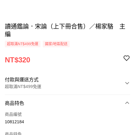
讀通鑑論．宋論（上下冊合售）／楊家駱 主
編
超取滿NT$499免運
國家/地區配送
NT$320
付款與運送方式
超取滿NT$499免運
付款方式
商品特色
信用卡一次付款
商品編號
超商取貨付款
10812184
LINE Pay
商品特色