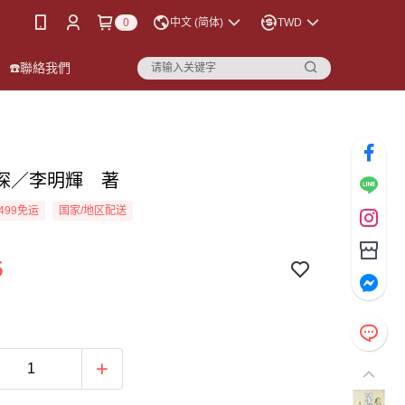
0
中文 (简体)
TWD
☎️聯絡我們
探／李明輝 著
499免运
国家/地区配送
5