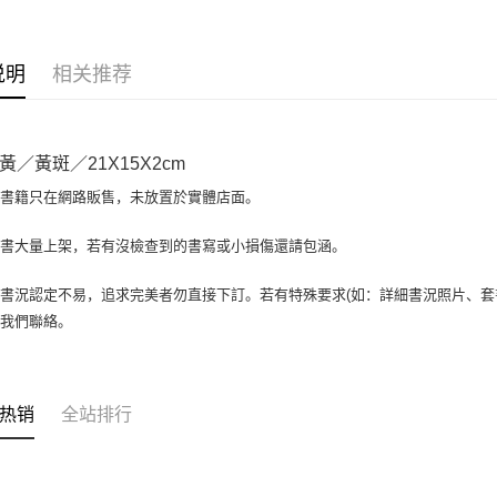
相关说明
【大哥付
AFTEE先
1. 本服
说明
相关推荐
人月租型
相关说明
2. 付款
一、關於 A
ATM付款
流程，验
1. 於付
完成交易
窗。
黃／黃斑／21X15X2cm
3. 实际
2. 進行
4. 订单
3. 訂單
場書籍只在網路販售，未放置於實體店面。
运送方式
消。如遇 
4. 下訂
容。
AFTEE 
全家取貨付
書書大量上架，若有沒檢查到的書寫或小損傷還請包涵。
【缴款方
5. 收到
1. 分期
包裹】
APP於四
短信。
書況認定不易，追求完美者勿直接下訂。若有特殊要求(如：詳細書況照片、套書
每笔NT$6
2. 通过
請留意繳費期
與我們聯絡。
账／街口支付
享有最長 
付款後全
【注意事
每笔NT$6
繳費期限，
1. 本服
算出。使用
过本服务
7-11取
定能夠在期
热销
全站排行
本公司后
收到商品與
包裹】
2. 基于
资料（包
每笔NT$6
二、付款
用，由台
1. 初次