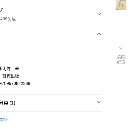
送
499免运
次付款
付款
清除
纪录
李明輝 著
：聯經出版
9789570822366
类 (1)
y
哲學
客服
分期