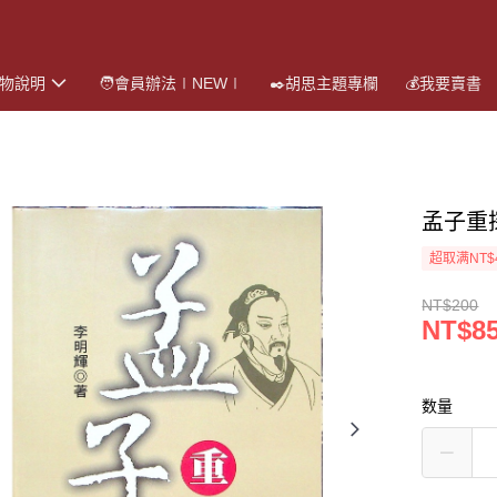
購物說明
🧑會員辦法∣NEW∣
✒️胡思主題專欄
💰我要賣書
孟子重
超取满NT$
NT$200
NT$8
数量