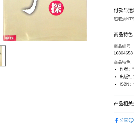
付款与运
超取满NT$
付款方式
商品特色
信用卡一
商品编号
10804658
超商取货
商品特色
LINE Pay
作者：
出版社
Apple Pay
ISBN：
街口支付
悠遊付
产品相关分
Google Pa
人文史地
分享
Plus PAY
大哥付你