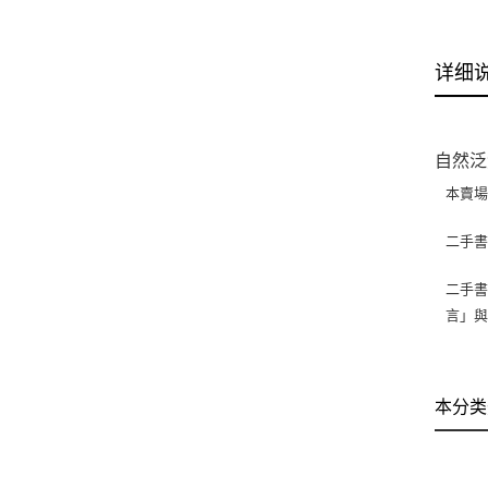
详细
自然泛
本賣
二手
二手書
言」
本分类