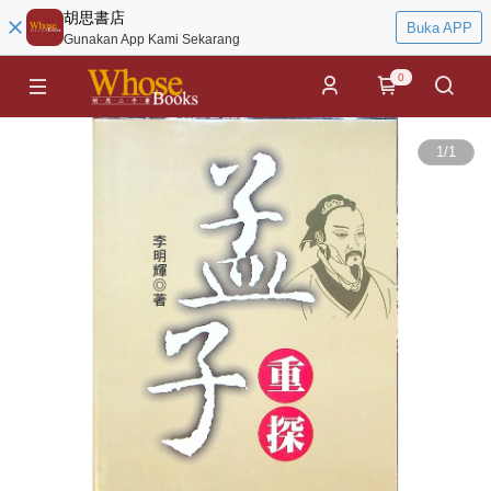
胡思書店
Buka APP
Gunakan App Kami Sekarang
0
1
/
1