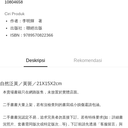
10804658
LINE Pay
Ciri Produk
Apple Pay
作者：李明輝 著
出版社：聯經出版
JKOPAY
ISBN：9789570822366
Easy Wallet
Google Pay
Deskripsi
Rekomendasi
Plus PAY
OP Pay Later
Deskripsi
自然泛黃／黃斑／21X15X2cm
[Terma Penggunaan untuk OP Pay Later]
AFTEE
本賣場書籍只在網路販售，未放置於實體店面。
Perkhidmatan ini disediakan oleh Taiwan Mobile dan tersedia untuk
Deskripsi
pengguna Taiwan Mobile tanpa memerlukan permohonan tambahan.
Pertama, Mengenai Perkhidmatan AFTEE Beli Sekarang Bayar Kemudian
二手書書大量上架，若有沒檢查到的書寫或小損傷還請包涵。
Pemindahan ATM
1. Dengan memilih AFTEE sebagai kaedah pembayaran, mesej
Jika anda memilih OP Pay Later sebagai kaedah pembayaran, sistem
pengesahan AFTEE akan muncul.
akan mengarahkan anda secara automatik ke proses transaksi OP Pay
二手書書況認定不易，追求完美者勿直接下訂。若有特殊要求(如：詳細書
2. Anda boleh meneruskan pembayaran selepas pengesahan SMS.
Pilihan Penghantaran
Later selepas pesanan dibuat. Anda perlu mengesahkan nombor telefon
3. Tiada bayaran diperlukan apabila pesanan disahkan. Produk akan
況照片、套書需同版次或特定版次...等)，下訂前請先透過「客服留言」與
mudah alih anda, memilih bilangan ansuran, dan menetapkan tarikh