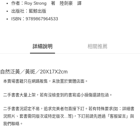
Apple Pay
作者：Roy Strong 著 陸劍豪 譯
出版社：藍鯨出版
街口支付
ISBN：9789867964533
悠遊付
Google Pay
詳細說明
相關推薦
全盈+PAY
大哥付你分期
相關說明
自然泛黃／黃斑／20X17X2cm
【大哥付你分期使用說明】
AFTEE先享後付
1.本服務由台灣大哥大提供，台灣大哥大用戶可立即使用無須另外申請。
本賣場書籍只在網路販售，未放置於實體店面。
2.付款方式選擇「大哥付你分期」，訂單成立後會自動跳轉到大哥付的交易
相關說明
流程，驗證手機門號後，選擇欲分期的期數、繳款截止日，確認付款後即完
【關於「AFTEE先享後付」】
二手書書大量上架，若有沒檢查到的書寫或小損傷還請包涵。
成交易。
ATM付款
AFTEE先享後付是「在收到商品之後才付款」的支付方式。 讓您購物簡單
3.實際核准額度、可分期數及費用金額請依後續交易確認頁面所載為準。
便利好安心！
4.訂單成立30分鐘內，如未前往確認交易或遇審核未通過，訂單將自動取
二手書書況認定不易，追求完美者勿直接下訂。若有特殊要求(如：詳細書
１．簡單：不需註冊會員、不需綁卡、不需儲值。
運送方式
消。如遇「轉專審核」未通過狀況，表示未達大哥付你分期系統評分，恕無
況照片、套書需同版次或特定版次...等)，下訂前請先透過「客服留言」與
２．便利：只要手機號碼，簡訊認證，即可結帳。
法說明評估內容。
３．安心：先確認商品／服務後，再付款。
我們聯絡。
全家取貨付款【書籍"本數"8本以上，建議使用中華郵政宅配包
【繳款方式說明】
1.分期款項不併入電信帳單，「大哥付你分期」於每月結算日後寄送繳費提
裹】
【「AFTEE先享後付」結帳流程】
醒簡訊。
１．於結帳方式選擇「AFTEE先享後付」後，將跳轉至「AFTEE先享後付」