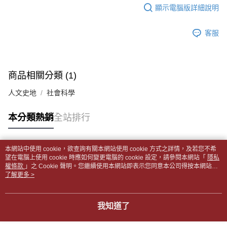
每筆NT$65，滿NT$499(含以上)免運費
2.透過簡訊連結打開帳單後，可選擇「超商條碼／台灣大直營門市／銀行轉
結帳頁面，進行簡訊認證並確認金額後，即可完成結帳。
顯示電腦版詳細說明
帳／街口支付／iPASS MONEY」等通路繳費。
２．訂單成立數日內，您將收到繳費通知簡訊。
付款後全家取貨
３．收到繳費通知簡訊後14天內，點擊此簡訊中的連結，可透過四大超商／
【注意事項】
每筆NT$65，滿NT$499(含以上)免運費
客服
ATM／網路銀行／等多元方式進行付款，方視為交易完成。
1.本服務係由「台灣大哥大股份有限公司」（以下簡稱本公司）所提供，讓
※ 請注意：結帳手續完成當下不需立刻繳費，但若您需要取消訂單，請聯絡
用戶於交易時，得透過本服務購買商品或服務，並由商店將買賣／分期付款
7-11取貨付款【書籍"本數"8本以上，建議使用中華郵政宅配
購買商品的店家。未經商家同意取消之訂單仍視為有效，需透過AFTEE先享
買賣價金債權讓與本公司後，依約使用本公司帳單繳交帳款。
後付繳納相關費用。
包裹】
2.基於同意付款使用「大哥付你分期」之契約關係目的，商店將以您的個人
※ 交易是否成功請以「AFTEE先享後付 」之結帳頁面顯示為準，若有關於
商品相關分類 (1)
資料（包含姓名、電話或地址）提供予台灣大哥大進項蒐集、處理及利用，
每筆NT$65，滿NT$688(含以上)免運費
是否繳費成功／繳費後需取消欲退款等相關疑問，請聯繫「AFTEE先享後付
由本公司與您本人進行分期帳單所需資料之確認、核對及更正。
客戶支援中心」
https://netprotections.freshdesk.com/support/home
人文史地
社會科學
3.完整用戶服務條款，請詳閱以下連結：
https://oppay.tw/userRule
付款後7-11取貨
【注意事項】
每筆NT$65，滿NT$688(含以上)免運費
本分類熱銷
全站排行
１．透過由恩沛科技股份有限公司提供之「AFTEE先享後付」服務完成之交
易，需依本服務之必要範圍內提供個人資料，並將交易相關給付款項請求債
中華郵政包裹
權轉讓予恩沛科技股份有限公司。
每筆NT$65，滿NT$688(含以上)免運費
２．關於個人資料處理事宜，請瀏覽以下網址：
本網站中使用 cookie，欲查詢有關本網站使用 cookie 方式之詳情，及若您不希
https://aftee.tw/terms/#terms3
熱門標籤
望在電腦上使用 cookie 時應如何變更電腦的 cookie 設定，請參閱本網站「
隱私
中華郵政包裹(離島)
３．未成年的使用者請事先徵得法定代理人或監護人之同意方可使用
權條款
」之 Cookie 聲明。您繼續使用本網站即表示您同意本公司得按本網站使
「AFTEE先享後付」，若未經同意申辦者引起之損失，本公司不負相關責
每筆NT$65，滿NT$688(含以上)免運費
用條款之 Cookie 聲明使用 cookie。
了解更多 >
任。
４．使用「AFTEE先享後付」時，將依據個別帳號之用戶狀況，依本公司即
士林門市自取(書送達簡訊通知)
時審查核予不同之上限額度；若仍有額度不足之情形，本公司將視審查結果
我知道了
免運費
請求用戶進行身份認證。
５．嚴禁一人註冊多個帳號或使用他人資訊註冊。若發現惡意使用之情形，
中華郵政【國際航空包裹】*收件人請填寫本名
恩沛科技股份有限公司將有權停止該用戶之使用額度並採取法律行動。
查看運費