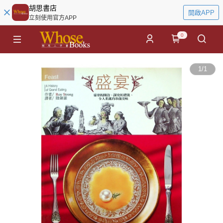
胡思書店
開啟APP
立刻使用官方APP
0
1
/
1