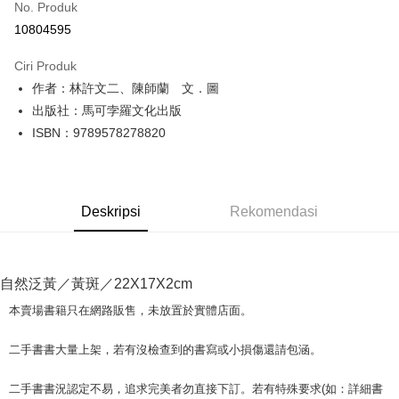
No. Produk
Pengambilan di Kedai Serbaneka
10804595
LINE Pay
Ciri Produk
Apple Pay
作者：林許文二、陳師蘭 文．圖
出版社：馬可孛羅文化出版
JKOPAY
ISBN：9789578278820
Easy Wallet
Google Pay
Deskripsi
Rekomendasi
Plus PAY
OP Pay Later
Deskripsi
自然泛黃／黃斑／22X17X2cm
[Terma Penggunaan untuk OP Pay Later]
AFTEE
本賣場書籍只在網路販售，未放置於實體店面。
Perkhidmatan ini disediakan oleh Taiwan Mobile dan tersedia untuk
Deskripsi
pengguna Taiwan Mobile tanpa memerlukan permohonan tambahan.
Pertama, Mengenai Perkhidmatan AFTEE Beli Sekarang Bayar Kemudian
二手書書大量上架，若有沒檢查到的書寫或小損傷還請包涵。
Pemindahan ATM
1. Dengan memilih AFTEE sebagai kaedah pembayaran, mesej
Jika anda memilih OP Pay Later sebagai kaedah pembayaran, sistem
pengesahan AFTEE akan muncul.
akan mengarahkan anda secara automatik ke proses transaksi OP Pay
二手書書況認定不易，追求完美者勿直接下訂。若有特殊要求(如：詳細書
2. Anda boleh meneruskan pembayaran selepas pengesahan SMS.
Pilihan Penghantaran