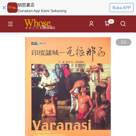
胡思書店
Buka APP
Gunakan App Kami Sekarang
0
1
/
1