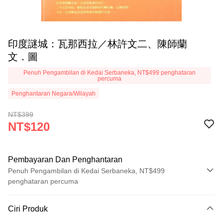
印度謎城：瓦那西拉／林許文二、陳師蘭
文．圖
Penuh Pengambilan di Kedai Serbaneka, NT$499 penghataran
percuma
Penghantaran Negara/Wilayah
NT$399
NT$120
Pembayaran Dan Penghantaran
Penuh Pengambilan di Kedai Serbaneka, NT$499
penghataran percuma
Kaedah Pembayaran
Ciri Produk
Kad Kredit (Bayaran Penuh)