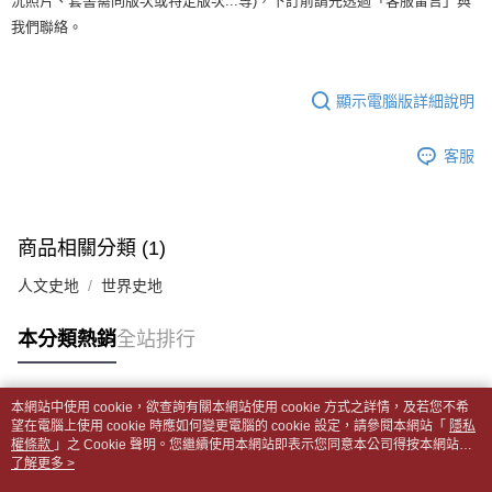
全家取貨付款【書籍"本數"8本以上，建議使用中華郵政宅配包
況照片、套書需同版次或特定版次...等)，下訂前請先透過「客服留言」與
【繳款方式說明】
1.分期款項不併入電信帳單，「大哥付你分期」於每月結算日後寄送繳費提
我們聯絡。
裹】
【「AFTEE先享後付」結帳流程】
醒簡訊。
１．於結帳方式選擇「AFTEE先享後付」後，將跳轉至「AFTEE先享後付」
每筆NT$65，滿NT$499(含以上)免運費
2.透過簡訊連結打開帳單後，可選擇「超商條碼／台灣大直營門市／銀行轉
結帳頁面，進行簡訊認證並確認金額後，即可完成結帳。
帳／街口支付／iPASS MONEY」等通路繳費。
２．訂單成立數日內，您將收到繳費通知簡訊。
付款後全家取貨
顯示電腦版詳細說明
３．收到繳費通知簡訊後14天內，點擊此簡訊中的連結，可透過四大超商／
【注意事項】
每筆NT$65，滿NT$499(含以上)免運費
ATM／網路銀行／等多元方式進行付款，方視為交易完成。
1.本服務係由「台灣大哥大股份有限公司」（以下簡稱本公司）所提供，讓
※ 請注意：結帳手續完成當下不需立刻繳費，但若您需要取消訂單，請聯絡
客服
用戶於交易時，得透過本服務購買商品或服務，並由商店將買賣／分期付款
7-11取貨付款【書籍"本數"8本以上，建議使用中華郵政宅配
購買商品的店家。未經商家同意取消之訂單仍視為有效，需透過AFTEE先享
買賣價金債權讓與本公司後，依約使用本公司帳單繳交帳款。
後付繳納相關費用。
包裹】
2.基於同意付款使用「大哥付你分期」之契約關係目的，商店將以您的個人
※ 交易是否成功請以「AFTEE先享後付 」之結帳頁面顯示為準，若有關於
資料（包含姓名、電話或地址）提供予台灣大哥大進項蒐集、處理及利用，
每筆NT$65，滿NT$688(含以上)免運費
是否繳費成功／繳費後需取消欲退款等相關疑問，請聯繫「AFTEE先享後付
由本公司與您本人進行分期帳單所需資料之確認、核對及更正。
商品相關分類 (1)
客戶支援中心」
https://netprotections.freshdesk.com/support/home
3.完整用戶服務條款，請詳閱以下連結：
https://oppay.tw/userRule
付款後7-11取貨
人文史地
世界史地
【注意事項】
每筆NT$65，滿NT$688(含以上)免運費
１．透過由恩沛科技股份有限公司提供之「AFTEE先享後付」服務完成之交
易，需依本服務之必要範圍內提供個人資料，並將交易相關給付款項請求債
中華郵政包裹
本分類熱銷
全站排行
權轉讓予恩沛科技股份有限公司。
每筆NT$65，滿NT$688(含以上)免運費
２．關於個人資料處理事宜，請瀏覽以下網址：
https://aftee.tw/terms/#terms3
中華郵政包裹(離島)
本網站中使用 cookie，欲查詢有關本網站使用 cookie 方式之詳情，及若您不希
３．未成年的使用者請事先徵得法定代理人或監護人之同意方可使用
熱門標籤
望在電腦上使用 cookie 時應如何變更電腦的 cookie 設定，請參閱本網站「
隱私
「AFTEE先享後付」，若未經同意申辦者引起之損失，本公司不負相關責
每筆NT$65，滿NT$688(含以上)免運費
權條款
」之 Cookie 聲明。您繼續使用本網站即表示您同意本公司得按本網站使
任。
用條款之 Cookie 聲明使用 cookie。
了解更多 >
４．使用「AFTEE先享後付」時，將依據個別帳號之用戶狀況，依本公司即
士林門市自取(書送達簡訊通知)
時審查核予不同之上限額度；若仍有額度不足之情形，本公司將視審查結果