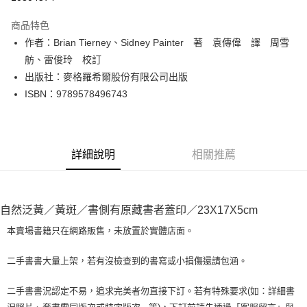
LINE Pay
商品特色
Apple Pay
作者：Brian Tierney、Sidney Painter 著 袁傳偉 譯 周雪
舫、雷俊玲 校訂
街口支付
出版社：麥格羅希爾股份有限公司出版
悠遊付
ISBN：9789578496743
Google Pay
全盈+PAY
詳細說明
相關推薦
大哥付你分期
相關說明
【大哥付你分期使用說明】
AFTEE先享後付
自然泛黃／黃斑／書側有原藏書者蓋印／23X17X5cm
1.本服務由台灣大哥大提供，台灣大哥大用戶可立即使用無須另外申請。
2.付款方式選擇「大哥付你分期」，訂單成立後會自動跳轉到大哥付的交易
相關說明
本賣場書籍只在網路販售，未放置於實體店面。
流程，驗證手機門號後，選擇欲分期的期數、繳款截止日，確認付款後即完
【關於「AFTEE先享後付」】
成交易。
ATM付款
AFTEE先享後付是「在收到商品之後才付款」的支付方式。 讓您購物簡單
3.實際核准額度、可分期數及費用金額請依後續交易確認頁面所載為準。
二手書書大量上架，若有沒檢查到的書寫或小損傷還請包涵。
便利好安心！
4.訂單成立30分鐘內，如未前往確認交易或遇審核未通過，訂單將自動取
１．簡單：不需註冊會員、不需綁卡、不需儲值。
運送方式
消。如遇「轉專審核」未通過狀況，表示未達大哥付你分期系統評分，恕無
２．便利：只要手機號碼，簡訊認證，即可結帳。
二手書書況認定不易，追求完美者勿直接下訂。若有特殊要求(如：詳細書
法說明評估內容。
３．安心：先確認商品／服務後，再付款。