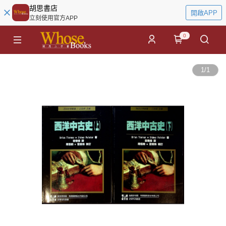
胡思書店
開啟APP
立刻使用官方APP
0
1
/
1