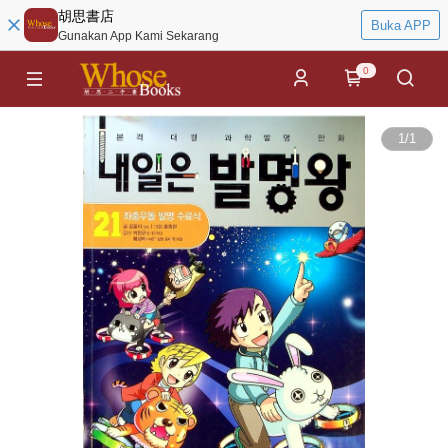
胡思書店
Buka APP
Gunakan App Kami Sekarang
0
1
/
1