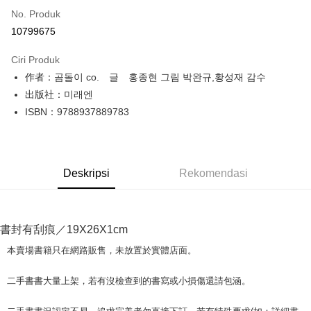
No. Produk
Pengambilan di Kedai Serbaneka
10799675
LINE Pay
Ciri Produk
Apple Pay
作者：곰돌이 co. 글 홍종현 그림 박완규,황성재 감수
出版社：미래엔
JKOPAY
ISBN：9788937889783
Easy Wallet
Google Pay
Deskripsi
Rekomendasi
Plus PAY
OP Pay Later
Deskripsi
書封有刮痕／19X26X1cm
[Terma Penggunaan untuk OP Pay Later]
AFTEE
本賣場書籍只在網路販售，未放置於實體店面。
Perkhidmatan ini disediakan oleh Taiwan Mobile dan tersedia untuk
Deskripsi
pengguna Taiwan Mobile tanpa memerlukan permohonan tambahan.
Pertama, Mengenai Perkhidmatan AFTEE Beli Sekarang Bayar Kemudian
二手書書大量上架，若有沒檢查到的書寫或小損傷還請包涵。
Pemindahan ATM
1. Dengan memilih AFTEE sebagai kaedah pembayaran, mesej
Jika anda memilih OP Pay Later sebagai kaedah pembayaran, sistem
pengesahan AFTEE akan muncul.
akan mengarahkan anda secara automatik ke proses transaksi OP Pay