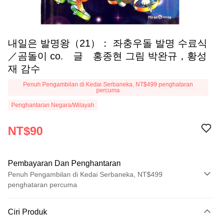
내일은 발명왕（21）： 좌충우돌 발명 수료식
／곰돌이 co. 글 홍종현 그림 박완규，황성
재 감수
Penuh Pengambilan di Kedai Serbaneka, NT$499 penghataran
percuma
Penghantaran Negara/Wilayah
NT$90
Pembayaran Dan Penghantaran
Penuh Pengambilan di Kedai Serbaneka, NT$499
penghataran percuma
Kaedah Pembayaran
Ciri Produk
Kad Kredit (Bayaran Penuh)