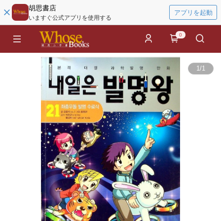
胡思書店
アプリを起動
いますぐ公式アプリを使用する
0
1
/
1