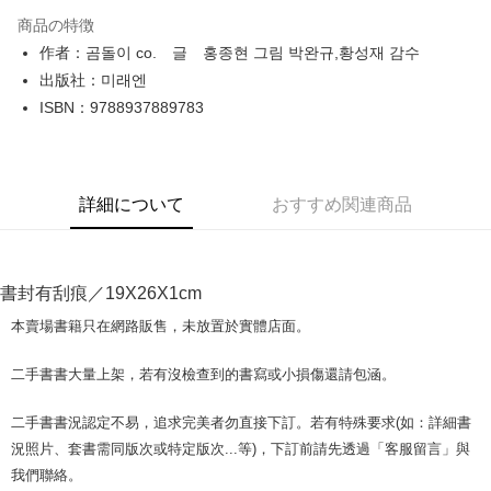
LINE Pay
商品の特徴
Apple Pay
作者：곰돌이 co. 글 홍종현 그림 박완규,황성재 감수
出版社：미래엔
JKOPAY
ISBN：9788937889783
Easy Wallet
Google Pay
詳細について
おすすめ関連商品
Plus Pay
OP Pay Later
説明
書封有刮痕／19X26X1cm
【OP Pay Later 使用説明】
AFTEE代金後払い
1. 本サービスは台湾大哥大によって提供され、台湾大哥大のユーザーは追
本賣場書籍只在網路販售，未放置於實體店面。
加の申請なしで即時に利用可能です。
説明
2. 支払い方法で「OP Pay Later」を選択すると、注文が成立した後に自動
一、 AFTEE代金後払いについて
二手書書大量上架，若有沒檢查到的書寫或小損傷還請包涵。
的に OP Pay Later の取引プロセスに移行し、携帯番号を確認後、分割払
ATM払い
1.お支払い方法でAFTEE代金後払いを選択すると、携帯電話認証ウィンド
いの回数や支払い期限を選択し、支払いを確認すると取引が完了します。
ウが表示されます。
3. 実際の承認額、分割回数および費用については、後続の取引確認ページ
二手書書況認定不易，追求完美者勿直接下訂。若有特殊要求(如：詳細書
2.SMSで認証してお支払い手続を進めてください。
配送方法
を基準とします。
3.注文するときのお支払いは不要です。商品はご指定の住所に配送されま
況照片、套書需同版次或特定版次...等)，下訂前請先透過「客服留言」與
4. 注文成立後30分以内に確認取引を行わない場合や審査が通過しない場
す。
全家取貨付款【書籍"本數"8本以上，建議使用中華郵政宅配包
我們聯絡。
合、注文は自動的にキャンセルされます。「転専審査」に未通過の状況が
4.ご注文が完了すると、携帯に支払い通知のSMSが届きます。アプリ会員