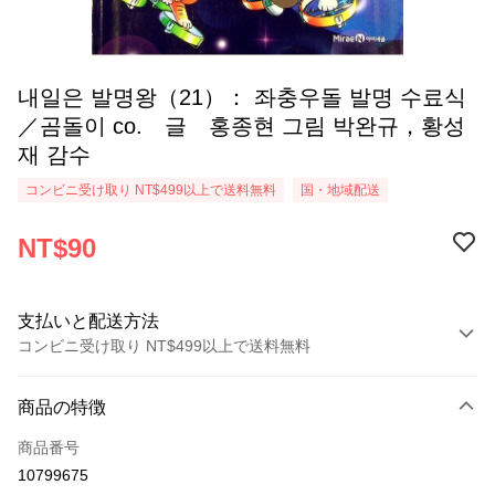
내일은 발명왕（21）： 좌충우돌 발명 수료식
／곰돌이 co. 글 홍종현 그림 박완규，황성
재 감수
コンビニ受け取り NT$499以上で送料無料
国・地域配送
NT$90
支払いと配送方法
コンビニ受け取り NT$499以上で送料無料
お支払い方法
商品の特徴
クレジットカード1回払い
商品番号
コンビニ店頭代金引換
10799675