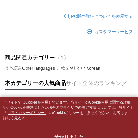
発生した場合は、システムの評価基準に達していないことを意味し、評価
裹】
の場合は、AFTEE アプリプッシュ通知が届きます。
内容についての説明はいたしかねます。
5.商品受け取り時のお支払いは不要です。商品を確かめてから、SMSまた
配送毎にNT$65、NT$499以上で送料無料
はアプリの通知に従って、4大コンビニ、またはATM/オンラインバンキン
PC版の詳細についてを表示する
グでお支払いください。
付款後全家取貨
【支払い方法の説明】
1. 分割払いの金額は電信請求書に統合されず、「OP Pay Later」は毎月の
配送毎にNT$65、NT$499以上で送料無料
カスタマーサービス
代金納付期限は最短で 14 日以内ですので、ご注意ください。AFTEE アプ
締め日後に支払いリマインダーのSMSを送信します。
リをダウンロードして AFTEE 会員になるとお支払い期限を最長 45 日以内
2. SMSのリンクを通じて請求書を開いた後、「コンビニバーコード／台湾
7-11取貨付款【書籍"本數"8本以上，建議使用中華郵政宅配
まで延長できます。
大直営店舗／銀行振込／街口支払い／iPASS MONEY」などのチャネルで
包裹】
支払いを選択できます。
お支払期限は、ショップが請求した期日と、AFTEEで延長できる日数をも
商品関連カテゴリー（1）
配送毎にNT$65、NT$688以上で送料無料
とに計算されます。AFTEEで注文すると、商品を受け取るまで支払い期限
【注意事項】
を延長できますが、商品を期限内に受け取れない場合があります（例：予
其他語言Other languages
韓文/한국어/ Korean
1. 本サービスは「台湾大哥大株式会社」（以下「当社」といいます）によ
付款後7-11取貨
約商品や商品到着日が比較的遅い商品）。そのため、商品到着の有無に関
って提供され、ユーザーが取引時に本サービスを通じて商品やサービスを
わらず、AFTEEで指定された期限内にお支払いください。
配送毎にNT$65、NT$688以上で送料無料
購入できるようにし、店舗が売買／分割払い売買の債権を当社に譲渡した
本カテゴリーの人気商品
サイト全体のランキング
後、契約に基づいて当社の請求書で帳款を支払うことになります。
二、支払い限度額
中華郵政包裹
2. 「OP Pay Later」を利用する契約関係の目的から、店舗はあなたの個人
1.初回 AFTEEを ご利用の際に、認証結果及び当社の審査の結果に基づ
情報（名前、電話または住所を含む）を台湾大哥大に提供し、収集、処理
配送毎にNT$65、NT$688以上で送料無料
き、限度額が設定されます。
および利用するために、当社があなた本人と分割請求書に必要な情報の確
当サイトではCookieを使用しています。当サイトのCookie使用に関する詳細
2.決済金額は最低NT$20です。
人気タグ
認、照合および修正を行います。
や、Cookieを無効にしたい場合のブラウザでの設定方法については、当サイト
中華郵政包裹(離島)
3.現在、台湾の会員のみご利用いただけます。
3. 完全なユーザーサービス規約については、以下のリンクを参照してくだ
「
プライバシーポリシー
」のCookieポリシーをご参照ください。お客さま
配送毎にNT$65、NT$688以上で送料無料
が、当サイトを引き続き使用される場合、当社がサイト利用規約のCookieポリ
詳しく見る >
さい：
https://oppay.tw/userRule
三、利用規約「AFTEE代金後払い」（以下当サービスという）はネットプ
シーに基づいてCookieを使用することに同意したものとみなします。
ロテクションズ（以下 AFTEE という）が提供し、AFTEEが代金を徴収し
士林門市自取(書送達簡訊通知)
ます。当サービスご利用の際に提供しなければならない個人情報（注文者
送料無料
分かりました
の氏名、電話番号、受取人の氏名、電話番号、受取人住所を含むがこれに