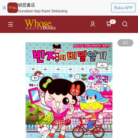
胡思書店
Buka APP
Gunakan App Kami Sekarang
0
1
/
1