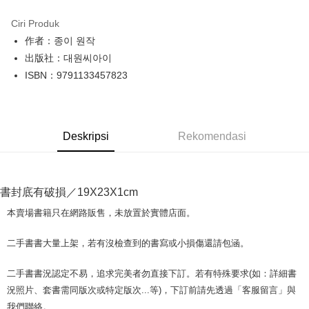
LINE Pay
Ciri Produk
Apple Pay
作者：종이 원작
出版社：대원씨아이
JKOPAY
ISBN：9791133457823
Easy Wallet
Google Pay
Deskripsi
Rekomendasi
Plus PAY
OP Pay Later
Deskripsi
書封底有破損／19X23X1cm
[Terma Penggunaan untuk OP Pay Later]
AFTEE
本賣場書籍只在網路販售，未放置於實體店面。
Perkhidmatan ini disediakan oleh Taiwan Mobile dan tersedia untuk
Deskripsi
pengguna Taiwan Mobile tanpa memerlukan permohonan tambahan.
Pertama, Mengenai Perkhidmatan AFTEE Beli Sekarang Bayar Kemudian
二手書書大量上架，若有沒檢查到的書寫或小損傷還請包涵。
Pemindahan ATM
1. Dengan memilih AFTEE sebagai kaedah pembayaran, mesej
Jika anda memilih OP Pay Later sebagai kaedah pembayaran, sistem
pengesahan AFTEE akan muncul.
akan mengarahkan anda secara automatik ke proses transaksi OP Pay
二手書書況認定不易，追求完美者勿直接下訂。若有特殊要求(如：詳細書
2. Anda boleh meneruskan pembayaran selepas pengesahan SMS.
Pilihan Penghantaran
Later selepas pesanan dibuat. Anda perlu mengesahkan nombor telefon
3. Tiada bayaran diperlukan apabila pesanan disahkan. Produk akan
況照片、套書需同版次或特定版次...等)，下訂前請先透過「客服留言」與
mudah alih anda, memilih bilangan ansuran, dan menetapkan tarikh
dihantar ke alamat yang ditetapkan.
全家取貨付款【書籍"本數"8本以上，建議使用中華郵政宅配包
我們聯絡。
akhir pembayaran. Transaksi akan dianggap selesai setelah pembayaran