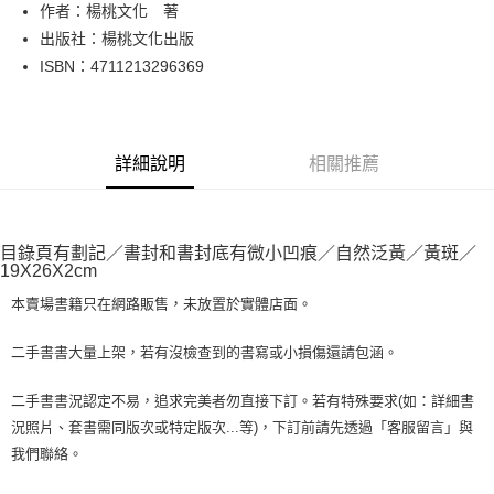
Apple Pay
作者：楊桃文化 著
出版社：楊桃文化出版
街口支付
ISBN：4711213296369
悠遊付
Google Pay
詳細說明
相關推薦
全盈+PAY
大哥付你分期
相關說明
目錄頁有劃記／書封和書封底有微小凹痕／自然泛黃／黃斑／
【大哥付你分期使用說明】
19X26X2cm
AFTEE先享後付
1.本服務由台灣大哥大提供，台灣大哥大用戶可立即使用無須另外申請。
2.付款方式選擇「大哥付你分期」，訂單成立後會自動跳轉到大哥付的交易
本賣場書籍只在網路販售，未放置於實體店面。
相關說明
流程，驗證手機門號後，選擇欲分期的期數、繳款截止日，確認付款後即完
【關於「AFTEE先享後付」】
成交易。
ATM付款
AFTEE先享後付是「在收到商品之後才付款」的支付方式。 讓您購物簡單
二手書書大量上架，若有沒檢查到的書寫或小損傷還請包涵。
3.實際核准額度、可分期數及費用金額請依後續交易確認頁面所載為準。
便利好安心！
4.訂單成立30分鐘內，如未前往確認交易或遇審核未通過，訂單將自動取
１．簡單：不需註冊會員、不需綁卡、不需儲值。
運送方式
二手書書況認定不易，追求完美者勿直接下訂。若有特殊要求(如：詳細書
消。如遇「轉專審核」未通過狀況，表示未達大哥付你分期系統評分，恕無
２．便利：只要手機號碼，簡訊認證，即可結帳。
法說明評估內容。
況照片、套書需同版次或特定版次...等)，下訂前請先透過「客服留言」與
３．安心：先確認商品／服務後，再付款。
全家取貨付款【書籍"本數"8本以上，建議使用中華郵政宅配包
【繳款方式說明】
我們聯絡。
1.分期款項不併入電信帳單，「大哥付你分期」於每月結算日後寄送繳費提
裹】
【「AFTEE先享後付」結帳流程】
醒簡訊。
１．於結帳方式選擇「AFTEE先享後付」後，將跳轉至「AFTEE先享後付」