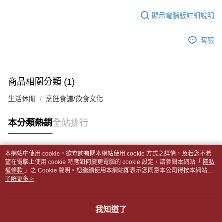
每筆NT$65，滿NT$499(含以上)免運費
2.透過簡訊連結打開帳單後，可選擇「超商條碼／台灣大直營門市／銀行轉
結帳頁面，進行簡訊認證並確認金額後，即可完成結帳。
帳／街口支付／iPASS MONEY」等通路繳費。
顯示電腦版詳細說明
２．訂單成立數日內，您將收到繳費通知簡訊。
付款後全家取貨
３．收到繳費通知簡訊後14天內，點擊此簡訊中的連結，可透過四大超商／
【注意事項】
每筆NT$65，滿NT$499(含以上)免運費
ATM／網路銀行／等多元方式進行付款，方視為交易完成。
1.本服務係由「台灣大哥大股份有限公司」（以下簡稱本公司）所提供，讓
客服
※ 請注意：結帳手續完成當下不需立刻繳費，但若您需要取消訂單，請聯絡
用戶於交易時，得透過本服務購買商品或服務，並由商店將買賣／分期付款
7-11取貨付款【書籍"本數"8本以上，建議使用中華郵政宅配
購買商品的店家。未經商家同意取消之訂單仍視為有效，需透過AFTEE先享
買賣價金債權讓與本公司後，依約使用本公司帳單繳交帳款。
後付繳納相關費用。
包裹】
2.基於同意付款使用「大哥付你分期」之契約關係目的，商店將以您的個人
※ 交易是否成功請以「AFTEE先享後付 」之結帳頁面顯示為準，若有關於
資料（包含姓名、電話或地址）提供予台灣大哥大進項蒐集、處理及利用，
每筆NT$65，滿NT$688(含以上)免運費
是否繳費成功／繳費後需取消欲退款等相關疑問，請聯繫「AFTEE先享後付
商品相關分類 (1)
由本公司與您本人進行分期帳單所需資料之確認、核對及更正。
客戶支援中心」
https://netprotections.freshdesk.com/support/home
3.完整用戶服務條款，請詳閱以下連結：
https://oppay.tw/userRule
付款後7-11取貨
生活休閒
烹飪食譜/飲食文化
【注意事項】
每筆NT$65，滿NT$688(含以上)免運費
１．透過由恩沛科技股份有限公司提供之「AFTEE先享後付」服務完成之交
本分類熱銷
全站排行
易，需依本服務之必要範圍內提供個人資料，並將交易相關給付款項請求債
中華郵政包裹
權轉讓予恩沛科技股份有限公司。
每筆NT$65，滿NT$688(含以上)免運費
２．關於個人資料處理事宜，請瀏覽以下網址：
https://aftee.tw/terms/#terms3
本網站中使用 cookie，欲查詢有關本網站使用 cookie 方式之詳情，及若您不希
中華郵政包裹(離島)
３．未成年的使用者請事先徵得法定代理人或監護人之同意方可使用
熱門標籤
望在電腦上使用 cookie 時應如何變更電腦的 cookie 設定，請參閱本網站「
隱私
「AFTEE先享後付」，若未經同意申辦者引起之損失，本公司不負相關責
權條款
每筆NT$65，滿NT$688(含以上)免運費
」之 Cookie 聲明。您繼續使用本網站即表示您同意本公司得按本網站使
任。
用條款之 Cookie 聲明使用 cookie。
了解更多 >
４．使用「AFTEE先享後付」時，將依據個別帳號之用戶狀況，依本公司即
士林門市自取(書送達簡訊通知)
時審查核予不同之上限額度；若仍有額度不足之情形，本公司將視審查結果
免運費
請求用戶進行身份認證。
我知道了
５．嚴禁一人註冊多個帳號或使用他人資訊註冊。若發現惡意使用之情形，
中華郵政【國際航空包裹】*收件人請填寫本名
恩沛科技股份有限公司將有權停止該用戶之使用額度並採取法律行動。
查看運費