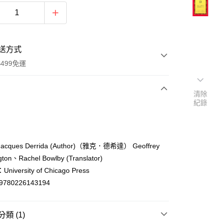
送方式
499免運
清除
紀錄
次付款
付款
cques Derrida (Author)（雅克．德希達） Geoffrey
gton、Rachel Bowlby (Translator)
iversity of Chicago Press
9780226143194
類 (1)
y