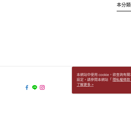
本分類
本網站中使用 cookie，欲查詢有關
設定，請參閱本網站「
隱私權條款
使用 cookie。
了解更多 >