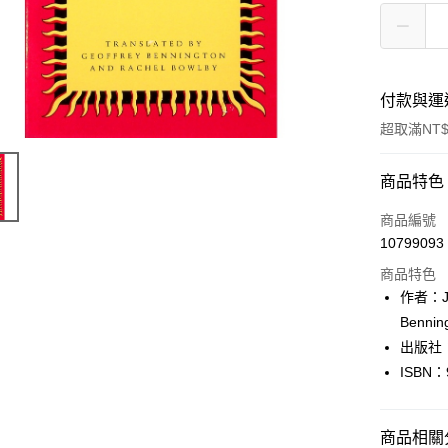
付款與運
超取滿NT$
付款方式
商品特色
信用卡一
商品編號
10799093
超商取貨
商品特色
LINE Pay
作者：Ja
Bennin
Apple Pay
出版社：Un
街口支付
ISBN：
悠遊付
商品相關分
Google Pa