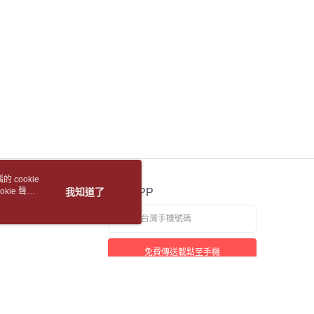
意付款使用「大哥付你分期」之契約關係目的，商店將以您的個人
否成功請以「AFTEE先享後付 」之結帳頁面顯示為準，若有關於
含姓名、電話或地址）提供予台灣大哥大進項蒐集、處理及利
功／繳費後需取消欲退款等相關疑問，請聯繫「AFTEE先享後
公司與您本人進行分期帳單所需資料之確認、核對及更正。
5，滿NT$688(含以上)免運費
援中心」
https://netprotections.freshdesk.com/support/home
戶服務條款，請詳閱以下連結：
https://oppay.tw/userRule
1取貨
項】
恩沛科技股份有限公司提供之「AFTEE先享後付」服務完成之
5，滿NT$688(含以上)免運費
依本服務之必要範圍內提供個人資料，並將交易相關給付款項請
讓予恩沛科技股份有限公司。
包裹
個人資料處理事宜，請瀏覽以下網址：
5，滿NT$688(含以上)免運費
ee.tw/terms/#terms3
年的使用者請事先徵得法定代理人或監護人之同意方可使用
裹(離島)
E先享後付」，若未經同意申辦者引起之損失，本公司不負相關責
5，滿NT$688(含以上)免運費
AFTEE先享後付」時，將依據個別帳號之用戶狀況，依本公司
 cookie
核予不同之上限額度；若仍有額度不足之情形，本公司將視審查
取(書送達簡訊通知)
kie 聲明
我知道了
官方APP
用戶進行身份認證。
一人註冊多個帳號或使用他人資訊註冊。若發現惡意使用之情
科技股份有限公司將有權停止該用戶之使用額度並採取法律行
【國際航空包裹】*收件人請填寫本名
查看運費
免費傳送載點至手機
【國際水陸包裹】*收件人請填寫本名
查看運費
【馬來西亞水陸包裹】*收件人請填寫本名
查看運費
若接到可疑電話，請洽詢165反詐騙專線