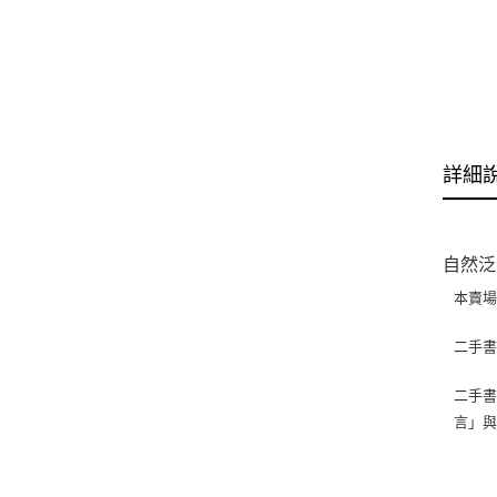
詳細
自然泛
本賣
二手
二手書
言」