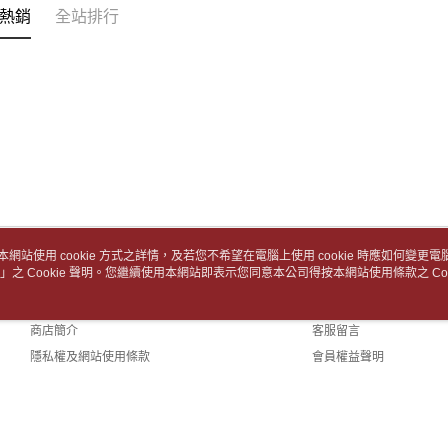
2.基於同
※ 交易是
包裹】
熱銷
全站排行
資料（包
是否繳費成
用，由本
每筆NT$6
付客戶支
3.完整用
付款後7-1
【注意事
１．透過由
每筆NT$6
交易，需
求債權轉
中華郵政
２．關於
每筆NT$6
https://aft
３．未成
中華郵政包
「AFTE
任。
每筆NT$6
４．使用「
本網站使用 cookie 方式之詳情，及若您不希望在電腦上使用 cookie 時應如何變更電腦的
即時審查
士林門市自
」之 Cookie 聲明。您繼續使用本網站即表示您同意本公司得按本網站使用條款之 Coo
關於我們
客服資訊
結果請求
５．嚴禁
免運費
品牌故事
購物說明
形，恩沛
動。
商店簡介
客服留言
中華郵政
隱私權及網站使用條款
會員權益聲明
中華郵政
聯絡我們
中華郵政