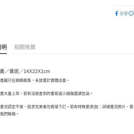
全盈+PAY
英文書Engl
分享
大哥付你
相關說明
【大哥付
AFTEE先
1.本服務
2.付款方
相關說明
說明
相關推薦
流程，驗
【關於「A
ATM付款
完成交易
AFTEE
3.實際核
便利好安
4.訂單成
１．簡單
消。如遇
黃／黃斑／14X22X1cm
２．便利
運送方式
無法說明
３．安心
場書籍只在網路販售，未放置於實體店面。
【繳款方
全家取貨付
1.分期款
【「AFT
醒簡訊。
包裹】
１．於結帳
書書大量上架，若有沒檢查到的書寫或小損傷還請包涵。
2.透過簡
付」結帳
每筆NT$6
帳／街口支
２．訂單
書況認定不易，追求完美者勿直接下訂。若有特殊要求(如：詳細書況照片、套書
３．收到繳
付款後全
【注意事
與我們聯絡。
／ATM／
1.本服務
每筆NT$6
※ 請注意
用戶於交
絡購買商品
款買賣價
7-11取
先享後付