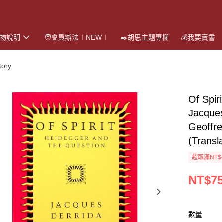
購物說明
🧑會員辦法∣NEW∣
✒️胡思主題專欄
💰我要賣書
ory
Of Spi
Jacqu
Geoffr
(Transl
超取滿NT$
NT$7
數量