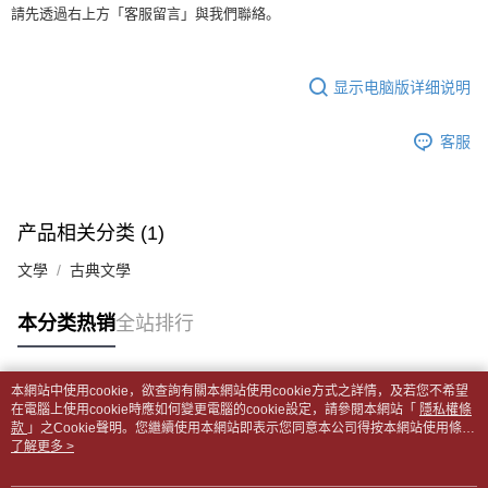
APP於四大便利商店‧ATM/網銀等方式進行付款。
每笔NT$65，满NT$499(含以上)免运费
請先透過右上方「客服留言」與我們聯絡。
短信。
2. 通过短信链接打开账单后，可选择 “超商条码／台湾大直营门市／银行转
請留意繳費期限為 14 天。唯有下載 AFTEE App 成為 AFTEE 會員者方能享
付款後全家取貨
账／街口支付／iPASS MONEY”等通路缴费。
有最長 45 天內付款之服務。
每笔NT$65，满NT$499(含以上)免运费
显示电脑版详细说明
【注意事项】
繳費期限，為商家向您請款的時間，再加上使用AFTEE可延長的天數所計算
1. 本服务系由 “台湾大哥大股份有限公司”所提供，让用户于交易时，得通过
7-11取貨付款【書籍"本數"8本以上，建議使用中華郵政宅配
出。使用AFTEE下訂可以延長您收到商品前的繳費天數，但無法保證一定能
本服务购买商品或服务，并由商店将买卖／分期付款买卖价金债权让与本公
客服
夠在期限內收到商品(例如:預購商品或預計到貨時間較長者)。因此無論收到
包裹】
司后，依约使用本公司账单缴交账款。
商品與否，仍需要請您在AFTEE規定的時間內完成繳費。
2. 基于同意付款使用 “大哥付你分期”之契约关系目的，商店将以您的个人资
每笔NT$65，满NT$688(含以上)免运费
料（包含姓名、电话或地址）提供予台湾大哥大进项收集、处理及利用，由
二、付款限制
台湾大哥大与本人进行分期账单所需资料之确认、核对及更正。
付款後7-11取貨
1. 初次使用 AFTEE 時，將依認證結果及本公司審查結果，核予每個人不同
产品相关分类 (1)
3. 完整用户服务条款，请详阅以下链接：
https://oppay.tw/userRule
之上限額度
每笔NT$65，满NT$688(含以上)免运费
2. 結帳金額須大於NT$30
文學
古典文學
3. 目前僅支援台灣會員
中華郵政包裹
每笔NT$65，满NT$688(含以上)免运费
本分类热销
全站排行
三、聲明條款
「AFTEE先享後付」(下稱本服務)乃由恩沛科技股份有限公司(下稱 AFTEE )
中華郵政包裹(離島)
所提供，並由 AFTEE 向您收取款項。因使用本服務所須提供之個人資料(包
含但不限於訂購人姓名、電話，收件人姓名、電話、收件地址)，將交付予
每笔NT$65，满NT$688(含以上)免运费
本網站中使用cookie，欲查詢有關本網站使用cookie方式之詳情，及若您不希望
AFTEE 於本服務必要服務範圍內運用。關於 AFTEE 對於個人資料之蒐集、
热门标签
在電腦上使用cookie時應如何變更電腦的cookie設定，請參閱本網站「
隱私權條
處理、利用，詳參 AFTEE 官網之『個人資料蒐集、處理及利用告知聲明』
款
士林門市自取(書送達簡訊通知)
」之Cookie聲明。您繼續使用本網站即表示您同意本公司得按本網站使用條款
（
https://aftee.tw/privacypolicy/
）。
之Cookie聲明使用cookie。
了解更多 >
免运费
若款項超過繳費期限，將根據當次的金額加收年利率 16% 的逾期滯納金。