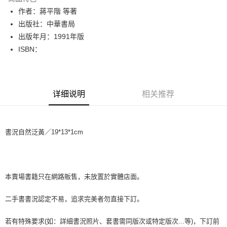
Apple Pay
作者：蔣平階 等著
出版社：中華書局
街口支付
出版年月：1991年版
悠遊付
ISBN：
Google Pay
Plus PAY
详细说明
相关推荐
大哥付你分期
相关说明
【大哥付你分期使用说明】
書況自然泛黃／19*13*1cm
AFTEE先享后付
1. 本服务由台湾大哥大提供，电信用户可立即使用无须另外申请。（限个人
月租型门号，不开放公司户及预付卡使用）
相关说明
2. 付款方式选择 “大哥付你分期”，订单成立后会自动跳转到大哥付的交易流
一、關於 AFTEE先享後付
程，验证手机门号后，选择欲分期的期数、缴款截止日，确认付款后即完成
ATM付款
1. 於付款方式選擇AFTEE先享後付，將跳出AFTEE先享後付手機驗證視
交易。
窗。
本賣場書籍只在網路販售，未放置於實體店面。
3. 实际核准额度、可分期数及费用金额请依后续交易确认页面所载为准。
2. 進行簡訊驗證之後，即可完成結帳手續。
运送方式
4. 订单成立30分钟内，如未前往确认交易或遇审核未通过，订单将自动取
3. 訂單確認後不需事先繳費，商品會配送至您的指定地址。
二手書書況認定不易，追求完美者勿直接下訂。
消。如遇 “转专审核”未通过状况，表示未达系统评分，恕无法说明评估内
4. 下訂完成後，您的手機會收到一封繳費通知簡訊，APP會員則會收到
全家取貨付款【書籍"本數"8本以上，建議使用中華郵政宅配包
容。
AFTEE APP推播通知。
【缴款方式说明】
裹】
若有特殊要求(如：詳細書況照片、套書需同版次或特定版次...等)，下訂前
5. 收到商品當下無需繳費，確認無誤後，請再利用繳費通知簡訊或AFTEE
1. 分期款项不并入电信账单，“大哥付你分期”于每月结算日后寄送缴费提醒