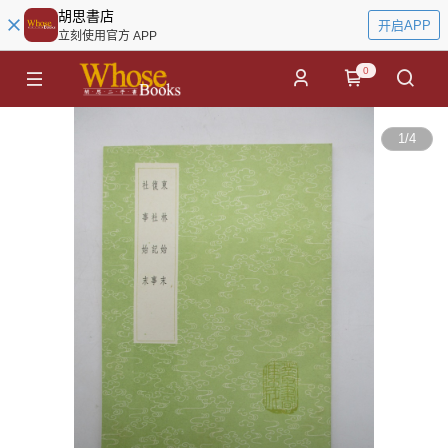
胡思書店
开启APP
立刻使用官方 APP
0
1
/
4