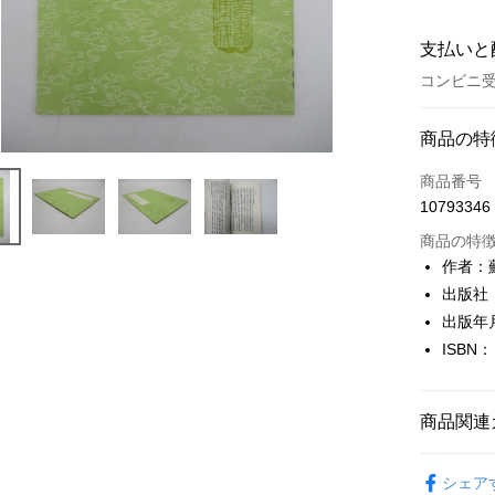
支払いと
コンビニ受
お支払い
商品の特
クレジット
商品番号
10793346
コンビニ
商品の特
LINE Pay
作者：
出版社
Apple Pay
出版年月
JKOPAY
ISBN：
Easy Walle
Google Pa
商品関連
Plus Pay
文學
古
シェア