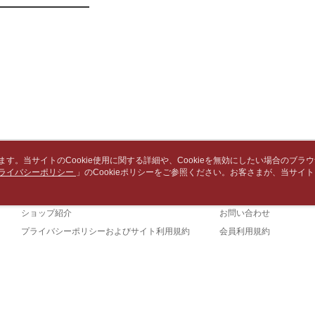
（例：予
付款後7-1
1. 本サ
の有無に関
よって提
配送毎にN
スを購入
二、支払
渡した後
1.初回 
中華郵政
す。
き、限度
2. 「OP
配送毎にN
2.決済金額
人情報（
3.現在、
処理およ
中華郵政包
報の確認
三、利用規
配送毎にN
3. 完全
プロテクシ
ださい：
ht
します。
士林門市自
文者の氏
います。当サイトのCookie使用に関する詳細や、Cookieを無効にしたい場合のブラ
送料無料
これに限ら
ライバシーポリシー
会社概要
」のCookieポリシーをご参照ください。お客さまが、当サイ
カスタマーサービ
されます。
規約のCookieポリシーに基づいてCookieを使用することに同意したものとみ
中華郵政
AFTEE
ブランドストーリー
ショッピングガイド
明』をご
ショップ紹介
お問い合わせ
中華郵政
AFTEE
プライバシーポリシーおよびサイト利用規約
会員利用規約
なります。
中華郵政
お問い合わせ
延滞納金
後見人の同
個人情報
詐欺と思わ
(TW)
を行使し
当