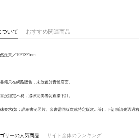
OP Pay La
説明
【OP Pay
AFTEE
1. 本サ
追加の申
説明
について
おすすめ関連商品
2. 支払い
一、 AF
ATM払い
動的に OP
1.お支払
払いの回
ドウが表
す。
2.SMS
泛黃／19*13*1cm
3. 実際
3.注文す
配送方法
ジを基準
す。
4. 注文
4.ご注文
全家取貨付
合、注文
員の場合は
包裹】
が発生し
5.商品受
場書籍只在網路販售，未放置於實體店面。
評価内容
たはアプリ
配送毎にN
ングでお
書書況認定不易，追求完美者勿直接下訂。
付款後全
【支払い
代金納付期
配送毎にN
1. 分割払
プリをダウ
殊要求(如：詳細書況照片、套書需同版次或特定版次...等)，下訂前請先透
の締め日後
以内まで
2. SM
7-11取
湾大直営店
お支払期限
包裹】
で支払い
もとに計算
配送毎にN
期限を延
ゴリーの人気商品
サイト全体のランキング
【注意事