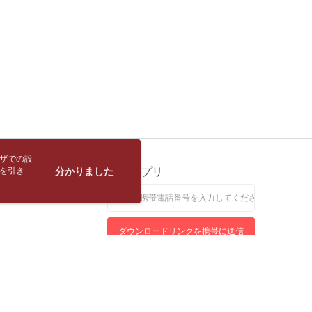
約商品や商品到着日が比較的遅い商品）。そのため、商品到着
1取貨
ービスは「台湾大哥大株式会社」（以下「当社」といいます）に
わらず、AFTEEで指定された期限内にお支払いください。
供され、ユーザーが取引時に本サービスを通じて商品やサービ
T$65、NT$688以上で送料無料
できるようにし、店舗が売買／分割払い売買の債権を当社に譲
い限度額
、契約に基づいて当社の請求書で帳款を支払うことになりま
AFTEEを ご利用の際に、認証結果及び当社の審査の結果に基づ
包裹
額が設定されます。
 Pay Later」を利用する契約関係の目的から、店舗はあなたの個
T$65、NT$688以上で送料無料
は最低NT$20です。
名前、電話または住所を含む）を台湾大哥大に提供し、収集、
台湾の会員のみご利用いただけます。
び利用するために、当社があなた本人と分割請求書に必要な情
裹(離島)
、照合および修正を行います。
約「AFTEE代金後払い」（以下当サービスという）はネット
T$65、NT$688以上で送料無料
なユーザーサービス規約については、以下のリンクを参照してく
ョンズ（以下 AFTEE という）が提供し、AFTEEが代金を徴収
tps://oppay.tw/userRule
当サービスご利用の際に提供しなければならない個人情報（注
取(書送達簡訊通知)
名、電話番号、受取人の氏名、電話番号、受取人住所を含むが
ウザでの設
ない）は、AFTEEに渡され当サービスで必要な範囲内で利用
トを引き続
ス
分かりました
公式アプリ
AFTEEの個人情報の収集、処理、利用について、詳細は
なします。
【國際航空包裹】*收件人請填寫本名
公式ホームページの『個人情報の収集、処理及び利用に関する声
送料を確認
参照ください（
https://aftee.tw/privacypolicy/
）。
【國際水陸包裹】*收件人請填寫本名
送料を確認
の初回ご利用の際に、審査を通過すれば、最高額がNT$10,000に
ダウンロードリンクを携帯に送信
支払い期限を過ぎた場合、その金額に基づいて年利20%の遅
【馬來西亞水陸包裹】*收件人請填寫本名
送料を確認
が加算されます。未成年の利用者は、事前に法定代理人または
意を得ればAFTEEをご利用いただけます。
の処理、利用について疑問がある、または関連する法律の権利
れる電話をお受けになりましたら、詐欺防止ホットライン165までご連絡ください
たい場合は、ネットプロテクションズ
サイトにおけるブラウザの推奨環境は、Google Chrome、FirefoxまたはEdge以上