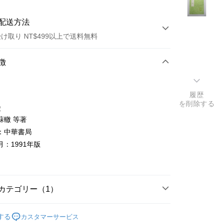
配送方法
け取り NT$499以上で送料無料
方法
徴
カード1回払い
履歴
店頭代金引換
を削除する
徴
蘇轍 等著
：中華書局
：1991年版
t
y
カテゴリー（1）
典文學
する
カスタマーサービス