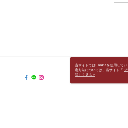
当サイトではCookieを使用して
定方法については、当サイト「
プ
き使用される場合、当社がサイト利用
詳しく見る >
TW-MWG1-61-233 Web2.0 Default 
© 2026 by 胡思書店