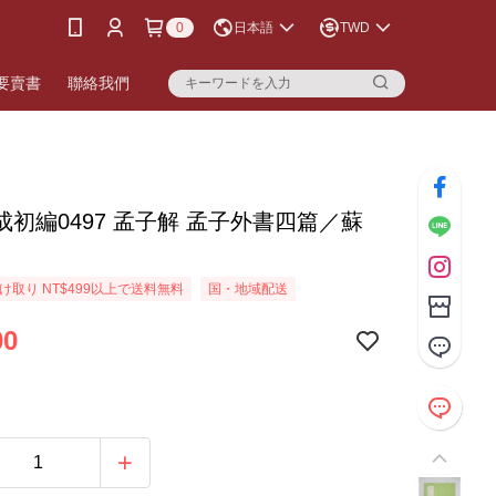
0
日本語
TWD
要賣書
聯絡我們
成初編0497 孟子解 孟子外書四篇／蘇
け取り NT$499以上で送料無料
国・地域配送
00