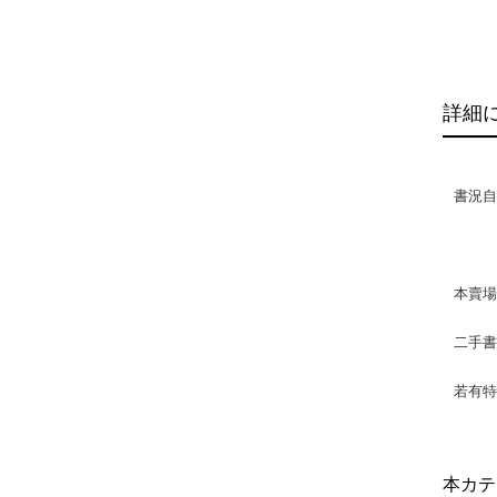
詳細
書況自然
本賣
二手
若有特
本カテ