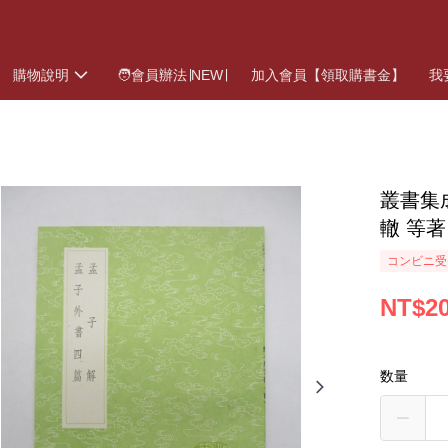
購物說明
🧑會員辦法∣NEW∣
加入會員【領取購書金】
我
叢書集
轍 等著
コンビニ受
NT$2
数量