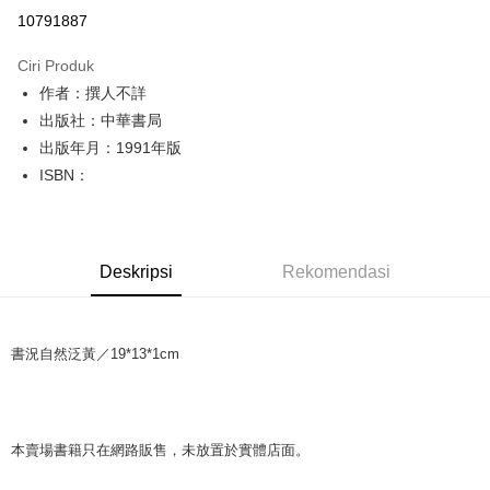
Pengambilan di Kedai Serbaneka
10791887
LINE Pay
Ciri Produk
Apple Pay
作者：撰人不詳
出版社：中華書局
JKOPAY
出版年月：1991年版
Easy Wallet
ISBN：
Google Pay
Plus PAY
Deskripsi
Rekomendasi
OP Pay Later
Deskripsi
[Terma Penggunaan untuk OP Pay Later]
AFTEE
書況自然泛黃／19*13*1cm
Perkhidmatan ini disediakan oleh Taiwan Mobile dan tersedia untuk
Deskripsi
pengguna Taiwan Mobile tanpa memerlukan permohonan tambahan.
Pertama, Mengenai Perkhidmatan AFTEE Beli Sekarang Bayar Kemudian
Pemindahan ATM
1. Dengan memilih AFTEE sebagai kaedah pembayaran, mesej
Jika anda memilih OP Pay Later sebagai kaedah pembayaran, sistem
pengesahan AFTEE akan muncul.
本賣場書籍只在網路販售，未放置於實體店面。
akan mengarahkan anda secara automatik ke proses transaksi OP Pay
2. Anda boleh meneruskan pembayaran selepas pengesahan SMS.
Pilihan Penghantaran
Later selepas pesanan dibuat. Anda perlu mengesahkan nombor telefon
3. Tiada bayaran diperlukan apabila pesanan disahkan. Produk akan