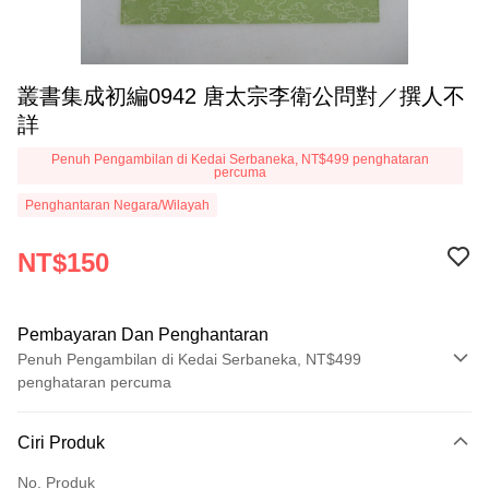
叢書集成初編0942 唐太宗李衛公問對／撰人不
詳
Penuh Pengambilan di Kedai Serbaneka, NT$499 penghataran
percuma
Penghantaran Negara/Wilayah
NT$150
Pembayaran Dan Penghantaran
Penuh Pengambilan di Kedai Serbaneka, NT$499
penghataran percuma
Kaedah Pembayaran
Ciri Produk
Kad Kredit (Bayaran Penuh)
No. Produk