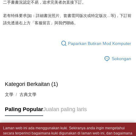
mudah alih anda, memilih bilangan ansuran, dan menetapkan tarikh
二手書書況認定不易，追求完美者勿直接下訂。
dihantar ke alamat yang ditetapkan.
全家取貨付款【書籍"本數"8本以上，建議使用中華郵政宅配包
akhir pembayaran. Transaksi akan dianggap selesai setelah pembayaran
4. Setelah pesanan disahkan, anda akan menerima SMS pembayaran
裹】
disahkan.
manakala ahli aplikasi akan menerima pemberitahuan tolak aplikasi
若有特殊要求(如：詳細書況照片、套書需同版次或特定版次...等)，下訂前
NT$65/pesanan | Penghantaran percuma untuk pesanan
AFTEE.
請先透過右上方「客服留言」與我們聯絡。
Had kredit yang diluluskan, tempoh ansuran yang tersedia, dan yuran
5. Tiada bayaran diperlukan apabila anda menerima produk. Sila buat
NT$499 atau lebih
yang dikenakan adalah tertakluk kepada maklumat yang dinyatakan
pembayaran di empat kedai serbaneka utama, ATM atau perbankan
pada halaman pengesahan transaksi seterusnya.
dalam talian dengan SMS pembayaran atau pemberitahuan tolak aplikasi
付款後全家取貨
AFTEE.
Paparkan Butiran Mod Komputer
Jika transaksi tidak disahkan dalam masa 30 minit selepas pesanan
NT$65/pesanan | Penghantaran percuma untuk pesanan
dibuat, atau jika permohonan gagal dalam proses semakan, pesanan
Sila ambil perhatian bahawa tempoh pembayaran adalah 14 hari. Walau
NT$499 atau lebih
akan dibatalkan secara automatik. Jika permohonan gagal pada
Sokongan
bagaimanapun, bagi mereka yang telah memuat turun Aplikasi AFTEE
peringkat "semakan manual", ini bermakna kriteria pemarkahan sistem
dan mendaftar sebagai ahli AFTEE boleh menikmati tempoh pembayaran
7-11取貨付款【書籍"本數"8本以上，建議使用中華郵政宅配
tidak dipenuhi; butiran penilaian khusus tidak akan didedahkan.
sehingga 45 hari.
包裹】
[Arahan Pembayaran]
Tempoh pembayaran dikira dari masa kedai meminta pembayaran anda,
NT$65/pesanan | Penghantaran percuma untuk pesanan
Kategori Berkaitan (1)
ditambah dengan bilangan hari yang boleh dilanjutkan oleh AFTEE. Anda
Pembayaran ansuran melalui OP Pay Later akan dibilkan secara
NT$688 atau lebih
boleh melanjutkan tempoh pembayaran anda sebelum anda menerima
文學
berasingan dan tidak termasuk dalam bil telekom anda. SMS peringatan
古典文學
pesanan. Walau bagaimanapun, tiada jaminan bahawa anda boleh
pembayaran akan dihantar selepas kitaran bil bulanan.
付款後7-11取貨
menerima pesanan anda semasa tempoh pembayaran (cth.: produk
prapesanan atau produk yang mungkin mengambil masa yang lebih
Paling Popular
Jualan paling laris
NT$65/pesanan | Penghantaran percuma untuk pesanan
Selepas mengakses bil melalui pautan dalam SMS, anda boleh
lama untuk dihantar). Oleh itu, anda dikehendaki membuat pembayaran
menyelesaikan pembayaran anda melalui salah satu saluran berikut: kod
NT$688 atau lebih
kepada AFTEE dalam tempoh sama ada anda menerima pesanan.
bar kedai serbaneka, kedai runcit Taiwan Mobile, pemindahan bank,
JKOPay, atau iPASS MONEY.
中華郵政包裹
Laman web ini ada menggunakan kuki. Sekiranya anda ingin mengetahui
Kedua, Sekatan Pembayaran
Tag Popular
secara terperinci bagaimana kuki digunakan di laman web ini, dan bagaimana
1. Jumlah yang diperakui untuk pengguna kali pertama boleh sehingga