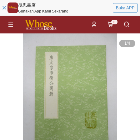
胡思書店
Buka APP
Gunakan App Kami Sekarang
0
1
/
4