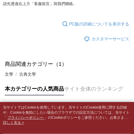
5.商品受け取り時のお支払いは不要です。商品を確かめてから、SMSまた
配送毎にNT$65、NT$499以上で送料無料
請先透過右上方「客服留言」與我們聯絡。
はアプリの通知に従って、4大コンビニ、またはATM/オンラインバンキン
グでお支払いください。
付款後全家取貨
【支払い方法の説明】
1. 分割払いの金額は電信請求書に統合されず、「OP Pay Later」は毎月の
配送毎にNT$65、NT$499以上で送料無料
代金納付期限は最短で 14 日以内ですので、ご注意ください。AFTEE アプ
PC版の詳細についてを表示する
締め日後に支払いリマインダーのSMSを送信します。
リをダウンロードして AFTEE 会員になるとお支払い期限を最長 45 日以内
2. SMSのリンクを通じて請求書を開いた後、「コンビニバーコード／台湾
7-11取貨付款【書籍"本數"8本以上，建議使用中華郵政宅配
まで延長できます。
大直営店舗／銀行振込／街口支払い／iPASS MONEY」などのチャネルで
カスタマーサービス
包裹】
支払いを選択できます。
お支払期限は、ショップが請求した期日と、AFTEEで延長できる日数をも
配送毎にNT$65、NT$688以上で送料無料
とに計算されます。AFTEEで注文すると、商品を受け取るまで支払い期限
【注意事項】
を延長できますが、商品を期限内に受け取れない場合があります（例：予
1. 本サービスは「台湾大哥大株式会社」（以下「当社」といいます）によ
付款後7-11取貨
約商品や商品到着日が比較的遅い商品）。そのため、商品到着の有無に関
商品関連カテゴリー（1）
って提供され、ユーザーが取引時に本サービスを通じて商品やサービスを
わらず、AFTEEで指定された期限内にお支払いください。
配送毎にNT$65、NT$688以上で送料無料
購入できるようにし、店舗が売買／分割払い売買の債権を当社に譲渡した
文學
古典文學
後、契約に基づいて当社の請求書で帳款を支払うことになります。
二、支払い限度額
中華郵政包裹
2. 「OP Pay Later」を利用する契約関係の目的から、店舗はあなたの個人
1.初回 AFTEEを ご利用の際に、認証結果及び当社の審査の結果に基づ
情報（名前、電話または住所を含む）を台湾大哥大に提供し、収集、処理
配送毎にNT$65、NT$688以上で送料無料
き、限度額が設定されます。
本カテゴリーの人気商品
サイト全体のランキング
および利用するために、当社があなた本人と分割請求書に必要な情報の確
2.決済金額は最低NT$20です。
認、照合および修正を行います。
中華郵政包裹(離島)
3.現在、台湾の会員のみご利用いただけます。
3. 完全なユーザーサービス規約については、以下のリンクを参照してくだ
配送毎にNT$65、NT$688以上で送料無料
さい：
https://oppay.tw/userRule
当サイトではCookieを使用しています。当サイトのCookie使用に関する詳細
三、利用規約「AFTEE代金後払い」（以下当サービスという）はネットプ
人気タグ
や、Cookieを無効にしたい場合のブラウザでの設定方法については、当サイト
ロテクションズ（以下 AFTEE という）が提供し、AFTEEが代金を徴収し
士林門市自取(書送達簡訊通知)
「
プライバシーポリシー
」のCookieポリシーをご参照ください。お客さま
ます。当サービスご利用の際に提供しなければならない個人情報（注文者
が、当サイトを引き続き使用される場合、当社がサイト利用規約のCookieポリ
詳しく見る >
送料無料
の氏名、電話番号、受取人の氏名、電話番号、受取人住所を含むがこれに
シーに基づいてCookieを使用することに同意したものとみなします。
限らない）は、AFTEEに渡され当サービスで必要な範囲内で利用されま