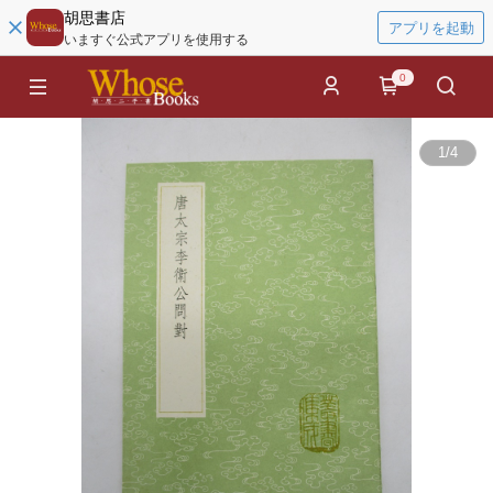
胡思書店
アプリを起動
いますぐ公式アプリを使用する
0
1
/
4