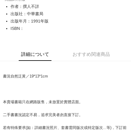
Apple Pay
作者：撰人不詳
出版社：中華書局
JKOPAY
出版年月：1991年版
Easy Wallet
ISBN：
Google Pay
Plus Pay
詳細について
おすすめ関連商品
OP Pay Later
説明
【OP Pay Later 使用説明】
書況自然泛黃／19*13*1cm
AFTEE代金後払い
1. 本サービスは台湾大哥大によって提供され、台湾大哥大のユーザーは追
加の申請なしで即時に利用可能です。
説明
2. 支払い方法で「OP Pay Later」を選択すると、注文が成立した後に自動
一、 AFTEE代金後払いについて
的に OP Pay Later の取引プロセスに移行し、携帯番号を確認後、分割払
ATM払い
1.お支払い方法でAFTEE代金後払いを選択すると、携帯電話認証ウィンド
いの回数や支払い期限を選択し、支払いを確認すると取引が完了します。
ウが表示されます。
本賣場書籍只在網路販售，未放置於實體店面。
3. 実際の承認額、分割回数および費用については、後続の取引確認ページ
2.SMSで認証してお支払い手続を進めてください。
配送方法
を基準とします。
3.注文するときのお支払いは不要です。商品はご指定の住所に配送されま
4. 注文成立後30分以内に確認取引を行わない場合や審査が通過しない場
二手書書況認定不易，追求完美者勿直接下訂。
す。
全家取貨付款【書籍"本數"8本以上，建議使用中華郵政宅配包
合、注文は自動的にキャンセルされます。「転専審査」に未通過の状況が
4.ご注文が完了すると、携帯に支払い通知のSMSが届きます。アプリ会員
発生した場合は、システムの評価基準に達していないことを意味し、評価
裹】
の場合は、AFTEE アプリプッシュ通知が届きます。
若有特殊要求(如：詳細書況照片、套書需同版次或特定版次...等)，下訂前
内容についての説明はいたしかねます。