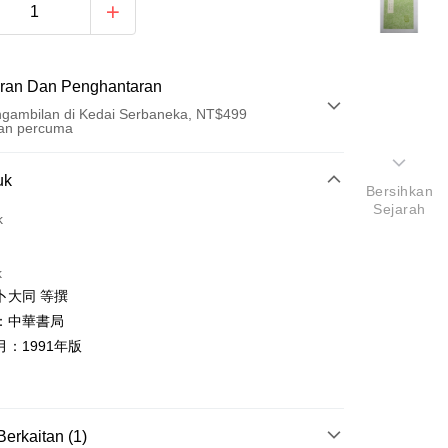
ran Dan Penghantaran
gambilan di Kedai Serbaneka, NT$499
an percuma
Pembayaran
uk
Bersihkan
Sejarah
t (Bayaran Penuh)
k
an di Kedai Serbaneka
k
卜大同 等撰
：中華書局
：1991年版
t
y
Berkaitan (1)