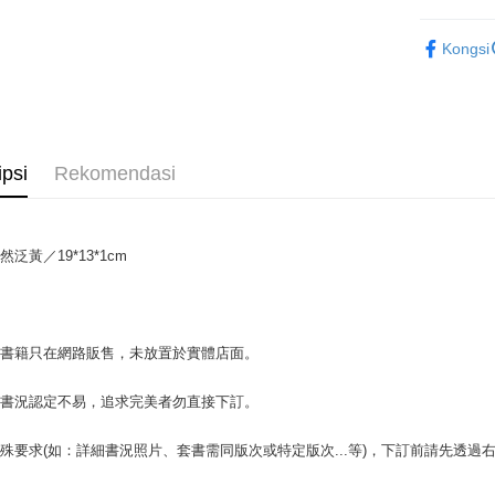
Plus PAY
文學
古
Kongsi
OP Pay La
Deskripsi
[Terma Pe
AFTEE
Perkhidmat
Deskripsi
ipsi
Rekomendasi
pengguna 
Pertama, 
Pemindah
Kemudian
Jika anda 
1. Dengan
akan menga
pengesaha
Later sele
泛黃／19*13*1cm
2. Anda b
Pilihan 
mudah alih
3. Tiada b
akhir pemb
dihantar k
全家取貨付
pembayara
4. Setela
包裹】
manakala a
場書籍只在網路販售，未放置於實體店面。
Had kredit
AFTEE.
NT$65/pes
yang diken
5. Tiada b
NT$499 at
pada hala
pembayara
書書況認定不易，追求完美者勿直接下訂。
dalam tal
付款後全
Jika trans
aplikasi A
殊要求(如：詳細書況照片、套書需同版次或特定版次...等)，下訂前請先透
dibuat, at
NT$65/pes
akan dibat
Sila ambil
NT$499 at
peringkat 