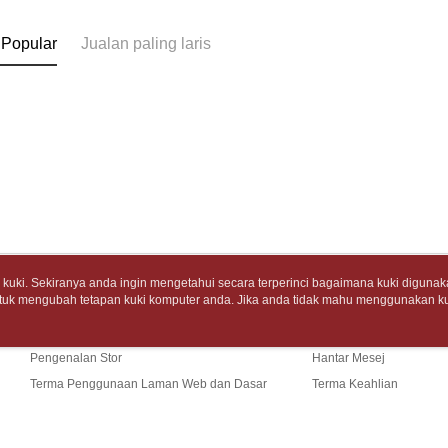
bagaimanap
tidak dipe
dan mendaf
7-11取
pembayara
 Popular
Jualan paling laris
[Arahan P
包裹】
Tempoh pe
NT$65/pes
Pembayaran
ditambah d
NT$688 at
berasingan
Anda bole
pembayaran
menerima 
付款後7-1
boleh men
Selepas me
produk pr
NT$65/pes
menyelesai
lebih lama
NT$688 at
kod bar ke
pembayara
JKOPay, a
pesanan.
中華郵政
[Nota Pent
Kedua, Se
NT$65/pes
1. Jumlah 
uki. Sekiranya anda ingin mengetahui secara terperinci bagaimana kuki digunak
NT$688 at
Perkhidmata
NT$10,000.
tuk mengubah tetapan kuki komputer anda. Jika anda tidak mahu menggunakan ku
Tentang Kami
Khidmat Pelangga
yang memb
berdasarka
ngan mengenai kuki.
Dasar Privasi
Laman web ini ada menggunakan kuki. Sekiran
中華郵政包
melalui pe
2. Amaun p
Cerita Kami
Panduan Beli-Belah
ci bagaimana kuki digunakan di laman web ini, dan bagaimana untuk mengubah te
pembelian
3. Pada ma
NT$65/pes
ahu menggunakan kuki di komputer anda, sila rujuk penerangan mengenai kuki.
kepada Sy
Pengenalan Stor
Hantar Mesej
NT$688 at
mengikut p
Ketiga, Sy
Terma Penggunaan Laman Web dan Dasar
Terma Keahlian
Perkhidma
士林門市自
Privasi
Hubungi Kami
Untuk meme
NP Taiwan
penggunaa
akan meng
Penghanta
peribadi a