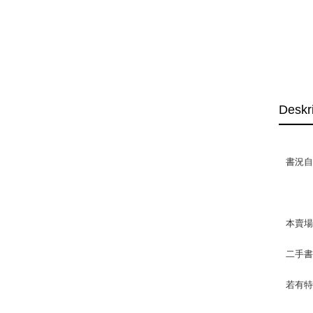
Deskr
書況自然
本賣
二手
若有特