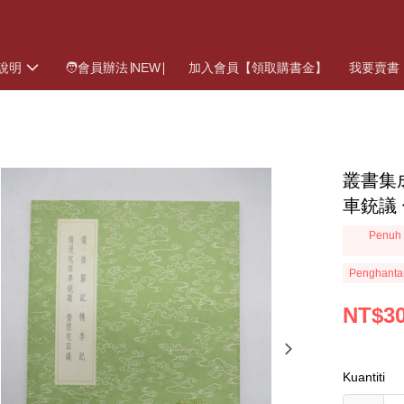
說明
🧑會員辦法∣NEW∣
加入會員【領取購書金】
我要賣書
叢書集成
車銃議
Penuh 
Penghanta
NT$3
Kuantiti