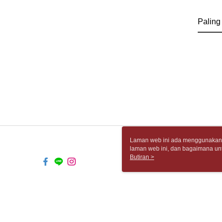
Paling
Laman web ini ada menggunakan k
laman web ini, dan bagaimana un
komputer anda, sila rujuk penera
Butiran >
ingin mengetahui secara terperin
komputer anda. Jika anda tidak m