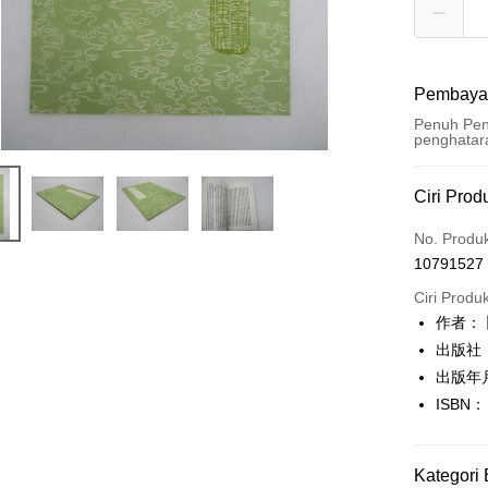
Pembaya
Penuh Pen
penghatar
Kaedah 
Ciri Prod
Kad Kredi
No. Produ
10791527
Pengambil
Ciri Produ
LINE Pay
作者：
出版社
Apple Pay
出版年月
JKOPAY
ISBN：
Easy Walle
Google Pa
Kategori 