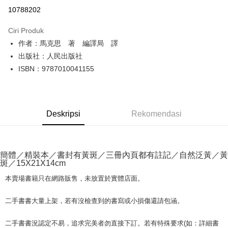
Pengambilan di Kedai Serbaneka
10788202
LINE Pay
Ciri Produk
Apple Pay
作者：馬克思 著 編譯局 譯
出版社：人民出版社
JKOPAY
ISBN：9787010041155
Easy Wallet
Google Pay
Deskripsi
Rekomendasi
Plus PAY
OP Pay Later
Deskripsi
簡體／精裝本／書封有黃斑／三冊內頁都有註記／自然泛黃／黃
[Terma Penggunaan untuk OP Pay Later]
斑／15X21X14cm
AFTEE
Perkhidmatan ini disediakan oleh Taiwan Mobile dan tersedia untuk
Deskripsi
本賣場書籍只在網路販售，未放置於實體店面。
pengguna Taiwan Mobile tanpa memerlukan permohonan tambahan.
Pertama, Mengenai Perkhidmatan AFTEE Beli Sekarang Bayar Kemudian
Pemindahan ATM
1. Dengan memilih AFTEE sebagai kaedah pembayaran, mesej
二手書書大量上架，若有沒檢查到的書寫或小損傷還請包涵。
Jika anda memilih OP Pay Later sebagai kaedah pembayaran, sistem
pengesahan AFTEE akan muncul.
akan mengarahkan anda secara automatik ke proses transaksi OP Pay
2. Anda boleh meneruskan pembayaran selepas pengesahan SMS.
Pilihan Penghantaran
Later selepas pesanan dibuat. Anda perlu mengesahkan nombor telefon
二手書書況認定不易，追求完美者勿直接下訂。若有特殊要求(如：詳細書
3. Tiada bayaran diperlukan apabila pesanan disahkan. Produk akan