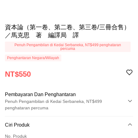
資本論（第一卷、第二卷、第三卷/三冊合售）
／馬克思 著 編譯局 譯
Penuh Pengambilan di Kedai Serbaneka, NT$499 penghataran
percuma
Penghantaran Negara/Wilayah
NT$550
Pembayaran Dan Penghantaran
Penuh Pengambilan di Kedai Serbaneka, NT$499
penghataran percuma
Kaedah Pembayaran
Ciri Produk
Kad Kredit (Bayaran Penuh)
No. Produk