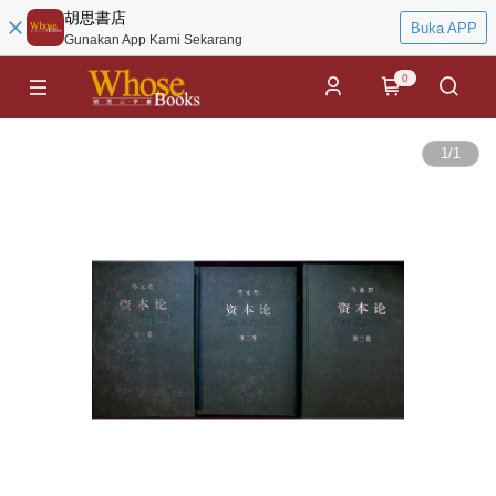
胡思書店
Buka APP
Gunakan App Kami Sekarang
0
1
/
1