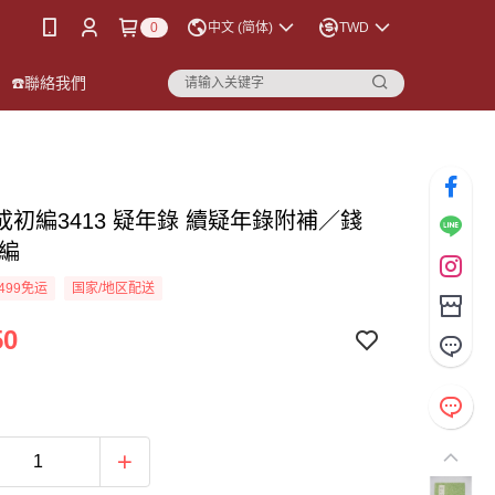
0
中文 (简体)
TWD
☎️聯絡我們
成初編3413 疑年錄 續疑年錄附補／錢
等編
499免运
国家/地区配送
50