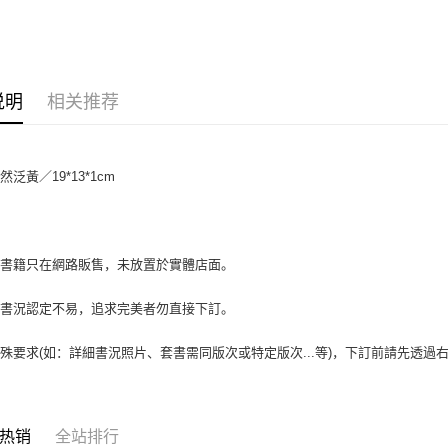
大哥付你
相关说明
【大哥付
AFTEE先
1. 本服
人月租型
相关说明
说明
相关推荐
2. 付款
一、關於 A
ATM付款
流程，验
1. 於付
完成交易
窗。
3. 实际
2. 進行
泛黃／19*13*1cm
4. 订单
3. 訂單
运送方式
消。如遇 
4. 下訂
容。
AFTEE 
全家取貨付
【缴款方
5. 收到
1. 分期
包裹】
APP於四
場書籍只在網路販售，未放置於實體店面。
短信。
每笔NT$6
2. 通过
請留意繳費期
账／街口支付
書書況認定不易，追求完美者勿直接下訂。
享有最長 
付款後全
【注意事
每笔NT$6
繳費期限，
殊要求(如：詳細書況照片、套書需同版次或特定版次...等)，下訂前請先透
1. 本服
算出。使用
过本服务
7-11取
定能夠在期
本公司后
收到商品與
包裹】
2. 基于
资料（包
每笔NT$6
二、付款
热销
全站排行