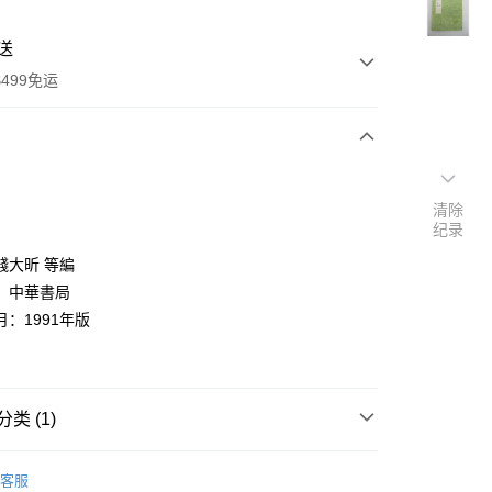
送
499免运
次付款
清除
付款
纪录
錢大昕 等編
：中華書局
：1991年版
类 (1)
y
典文學
客服