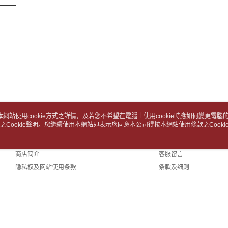
用，由台
1. 初次
3. 完整
付款後7-1
之上限額
2. 結帳金
每笔NT$6
3. 目前
中華郵政
三、聲明
每笔NT$6
「AFTE
)所提供，
中華郵政包
(包含但不
予 AFT
每笔NT$6
集、處理、
明』（
http
士林門市自
本網站使用cookie方式之詳情，及若您不希望在電腦上使用cookie時應如何變更電腦的c
若款項超過
免运费
之Cookie聲明。您繼續使用本網站即表示您同意本公司得按本網站使用條款之Cooki
关于我们
客服资讯
未成年的
AFTEE。
中華郵政
品牌故事
购物说明
商店简介
客服留言
若您對於
中華郵政
聯繫恩沛
隐私权及网站使用条款
条款及细则
同必要之購
中華郵政
联络我们
人資料，
TW)