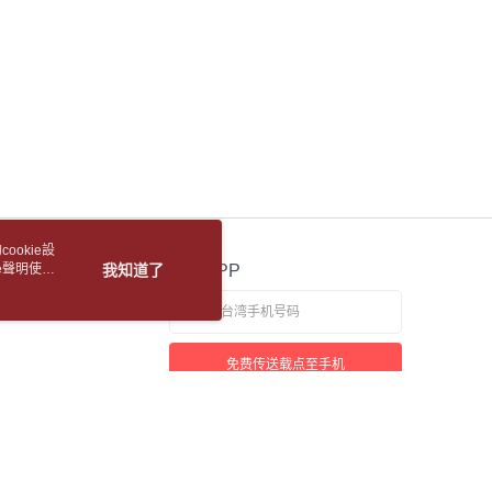
湾大哥大与本人进行分期账单所需资料之确认、核对及更正。
使用 AFTEE 時，將依認證結果及本公司審查結果，核予每個人不同
用户服务条款，请详阅以下链接：
https://oppay.tw/userRule
1取貨
度
額須大於NT$30
5，满NT$688(含以上)免运费
僅支援台灣會員
包裹
條款
5，满NT$688(含以上)免运费
E先享後付」(下稱本服務)乃由恩沛科技股份有限公司(下稱 AFTEE
並由 AFTEE 向您收取款項。因使用本服務所須提供之個人資料
裹(離島)
限於訂購人姓名、電話，收件人姓名、電話、收件地址)，將交付
EE 於本服務必要服務範圍內運用。關於 AFTEE 對於個人資料之蒐
5，满NT$688(含以上)免运费
利用，詳參 AFTEE 官網之『個人資料蒐集、處理及利用告知聲
s://aftee.tw/privacypolicy/
）。
取(書送達簡訊通知)
ookie設
繳費期限，將根據當次的金額加收年利率 16% 的逾期滯納金。
e聲明使用
我知道了
官方APP
使用者，請事先徵得法定代理人或監護人之同意方可使用
【國際航空包裹】*收件人請填寫本名
查看运费
個人資料之處理、利用有任何疑問，或欲行使相關法律權利，請
【國際水陸包裹】*收件人請填寫本名
查看运费
科技股份有限公司。若您不同意我們將上開所示之個人資料，連
免费传送载点至手机
買訂單資訊提供予 AFTEE ，或讓 AFTEE 蒐集處理利用您的個
【馬來西亞水陸包裹】*收件人請填寫本名
查看运费
請勿選用本服務。
若接到可疑电话，请洽询165反诈骗专线
本站最佳浏览环境请使用Google Chrome、Firefox或Edge以上版本