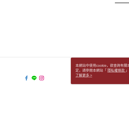
本網站中使用cookie，欲查詢有關
定，請參閱本網站「
隱私權條款
」
cookie。
了解更多 >
TW-MWG1-61-14 Web2.0 Default (
© 2026 by 胡思書店