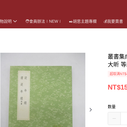
購物說明
🧑會員辦法∣NEW∣
✒️胡思主題專欄
💰我要賣書
叢書集
大昕 
超取满NT$
NT$1
数量