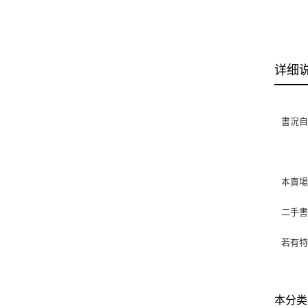
详细
書況自然
本賣
二手
若有特
本分类