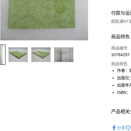
付款与运
超取满NT$
付款方式
商品特色
信用卡一
商品编号
10784297
超商取货
商品特色
LINE Pay
作者：
出版社
Apple Pay
出版年月
街口支付
ISBN：
悠遊付
产品相关分
Google Pa
Plus PAY
文學
古
分享