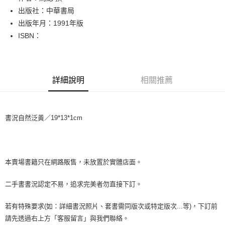
出版社：中華書局
街口支付
出版年月：1991年版
悠遊付
ISBN：
Google Pay
全盈+PAY
詳細說明
相關推薦
大哥付你分期
相關說明
【大哥付你分期使用說明】
書況自然泛黃／19*13*1cm
AFTEE先享後付
1.本服務由台灣大哥大提供，台灣大哥大用戶可立即使用無須另外申請。
2.付款方式選擇「大哥付你分期」，訂單成立後會自動跳轉到大哥付的交易
相關說明
流程，驗證手機門號後，選擇欲分期的期數、繳款截止日，確認付款後即完
【關於「AFTEE先享後付」】
成交易。
ATM付款
AFTEE先享後付是「在收到商品之後才付款」的支付方式。 讓您購物簡單
3.實際核准額度、可分期數及費用金額請依後續交易確認頁面所載為準。
便利好安心！
本賣場書籍只在網路販售，未放置於實體店面。
4.訂單成立30分鐘內，如未前往確認交易或遇審核未通過，訂單將自動取
１．簡單：不需註冊會員、不需綁卡、不需儲值。
運送方式
消。如遇「轉專審核」未通過狀況，表示未達大哥付你分期系統評分，恕無
２．便利：只要手機號碼，簡訊認證，即可結帳。
二手書書況認定不易，追求完美者勿直接下訂。
法說明評估內容。
３．安心：先確認商品／服務後，再付款。
全家取貨付款【書籍"本數"8本以上，建議使用中華郵政宅配包
【繳款方式說明】
1.分期款項不併入電信帳單，「大哥付你分期」於每月結算日後寄送繳費提
裹】
若有特殊要求(如：詳細書況照片、套書需同版次或特定版次...等)，下訂前
【「AFTEE先享後付」結帳流程】
醒簡訊。
１．於結帳方式選擇「AFTEE先享後付」後，將跳轉至「AFTEE先享後付」
每筆NT$65，滿NT$499(含以上)免運費
請先透過右上方「客服留言」與我們聯絡。
2.透過簡訊連結打開帳單後，可選擇「超商條碼／台灣大直營門市／銀行轉
結帳頁面，進行簡訊認證並確認金額後，即可完成結帳。