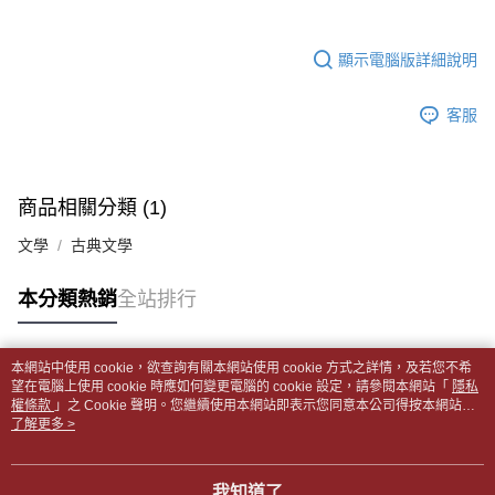
帳／街口支付／iPASS MONEY」等通路繳費。
２．訂單成立數日內，您將收到繳費通知簡訊。
付款後全家取貨
３．收到繳費通知簡訊後14天內，點擊此簡訊中的連結，可透過四大超商／
【注意事項】
每筆NT$65，滿NT$499(含以上)免運費
顯示電腦版詳細說明
ATM／網路銀行／等多元方式進行付款，方視為交易完成。
1.本服務係由「台灣大哥大股份有限公司」（以下簡稱本公司）所提供，讓
※ 請注意：結帳手續完成當下不需立刻繳費，但若您需要取消訂單，請聯絡
用戶於交易時，得透過本服務購買商品或服務，並由商店將買賣／分期付款
7-11取貨付款【書籍"本數"8本以上，建議使用中華郵政宅配
購買商品的店家。未經商家同意取消之訂單仍視為有效，需透過AFTEE先享
買賣價金債權讓與本公司後，依約使用本公司帳單繳交帳款。
客服
後付繳納相關費用。
包裹】
2.基於同意付款使用「大哥付你分期」之契約關係目的，商店將以您的個人
※ 交易是否成功請以「AFTEE先享後付 」之結帳頁面顯示為準，若有關於
資料（包含姓名、電話或地址）提供予台灣大哥大進項蒐集、處理及利用，
每筆NT$65，滿NT$688(含以上)免運費
是否繳費成功／繳費後需取消欲退款等相關疑問，請聯繫「AFTEE先享後付
由本公司與您本人進行分期帳單所需資料之確認、核對及更正。
客戶支援中心」
https://netprotections.freshdesk.com/support/home
3.完整用戶服務條款，請詳閱以下連結：
https://oppay.tw/userRule
付款後7-11取貨
商品相關分類 (1)
【注意事項】
每筆NT$65，滿NT$688(含以上)免運費
１．透過由恩沛科技股份有限公司提供之「AFTEE先享後付」服務完成之交
文學
古典文學
易，需依本服務之必要範圍內提供個人資料，並將交易相關給付款項請求債
中華郵政包裹
權轉讓予恩沛科技股份有限公司。
每筆NT$65，滿NT$688(含以上)免運費
本分類熱銷
全站排行
２．關於個人資料處理事宜，請瀏覽以下網址：
https://aftee.tw/terms/#terms3
中華郵政包裹(離島)
３．未成年的使用者請事先徵得法定代理人或監護人之同意方可使用
「AFTEE先享後付」，若未經同意申辦者引起之損失，本公司不負相關責
每筆NT$65，滿NT$688(含以上)免運費
本網站中使用 cookie，欲查詢有關本網站使用 cookie 方式之詳情，及若您不希
任。
熱門標籤
望在電腦上使用 cookie 時應如何變更電腦的 cookie 設定，請參閱本網站「
隱私
４．使用「AFTEE先享後付」時，將依據個別帳號之用戶狀況，依本公司即
權條款
士林門市自取(書送達簡訊通知)
」之 Cookie 聲明。您繼續使用本網站即表示您同意本公司得按本網站使
時審查核予不同之上限額度；若仍有額度不足之情形，本公司將視審查結果
用條款之 Cookie 聲明使用 cookie。
了解更多 >
免運費
請求用戶進行身份認證。
５．嚴禁一人註冊多個帳號或使用他人資訊註冊。若發現惡意使用之情形，
中華郵政【國際航空包裹】*收件人請填寫本名
恩沛科技股份有限公司將有權停止該用戶之使用額度並採取法律行動。
查看運費
我知道了