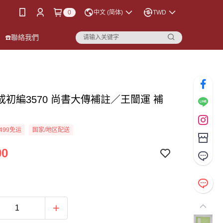
0
中文 (简体)
TWD
☎️聯絡我們
成初編3570 尚書大傳補註／王闓運 補
499免运
国家/地区配送
00