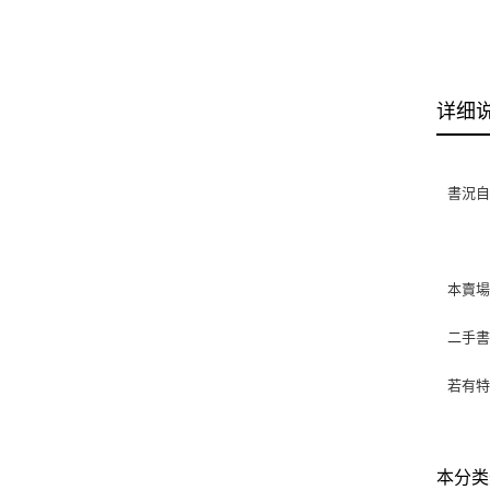
详细
書況自然
本賣
二手
若有特
本分类