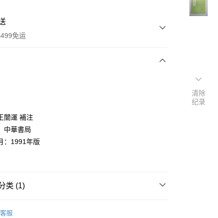
送
499免运
次付款
清除
付款
纪录
王闓運 補注
：中華書局
：1991年版
类 (1)
y
典文學
客服