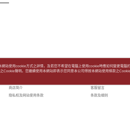
用，由台
1. 初次
3. 完整
付款後7-1
之上限額
2. 結帳金
每笔NT$6
3. 目前
中華郵政
三、聲明
每笔NT$6
「AFTE
)所提供，
中華郵政包
(包含但不
予 AFT
每笔NT$6
集、處理、
明』（
http
士林門市自
本網站使用cookie方式之詳情，及若您不希望在電腦上使用cookie時應如何變更電腦的c
若款項超過
免运费
之Cookie聲明。您繼續使用本網站即表示您同意本公司得按本網站使用條款之Cooki
关于我们
客服资讯
未成年的
AFTEE。
中華郵政
品牌故事
购物说明
商店简介
客服留言
若您對於
中華郵政
聯繫恩沛
隐私权及网站使用条款
条款及细则
同必要之購
中華郵政
联络我们
人資料，
(TW)