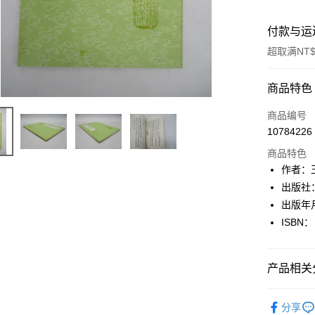
付款与运
超取满NT$
付款方式
商品特色
信用卡一
商品编号
10784226
超商取货
商品特色
LINE Pay
作者：
出版社
Apple Pay
出版年月
街口支付
ISBN：
悠遊付
产品相关分
Google Pa
Plus PAY
文學
古
分享