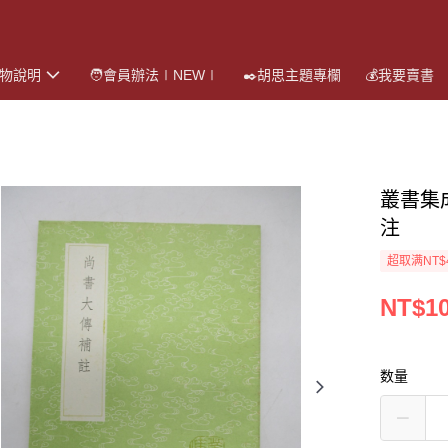
購物說明
🧑會員辦法∣NEW∣
✒️胡思主題專欄
💰我要賣書
叢書集
注
超取满NT$
NT$1
数量