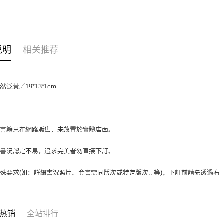
大哥付你
相关说明
【大哥付
AFTEE先
1. 本服
人月租型
相关说明
说明
相关推荐
2. 付款
一、關於 A
ATM付款
流程，验
1. 於付
完成交易
窗。
3. 实际
2. 進行
泛黃／19*13*1cm
4. 订单
3. 訂單
运送方式
消。如遇 
4. 下訂
容。
AFTEE 
全家取貨付
【缴款方
5. 收到
1. 分期
包裹】
APP於四
場書籍只在網路販售，未放置於實體店面。
短信。
每笔NT$6
2. 通过
請留意繳費期
账／街口支付
書書況認定不易，追求完美者勿直接下訂。
享有最長 
付款後全
【注意事
每笔NT$6
繳費期限，
殊要求(如：詳細書況照片、套書需同版次或特定版次...等)，下訂前請先透
1. 本服
算出。使用
过本服务
7-11取
定能夠在期
本公司后
收到商品與
包裹】
2. 基于
资料（包
每笔NT$6
二、付款
热销
全站排行