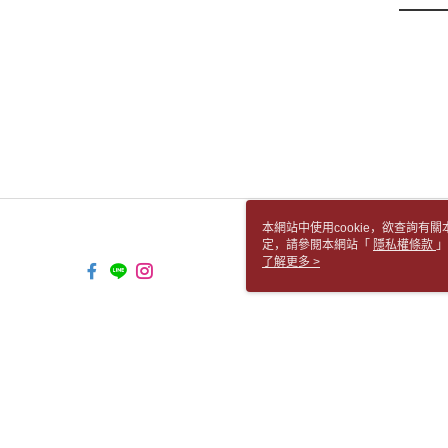
本網站中使用cookie，欲查詢有關
定，請參閱本網站「
隱私權條款
」
cookie。
了解更多 >
TW-MWG1-66-206 Web2.0 Default 
© 2026 by 胡思書店