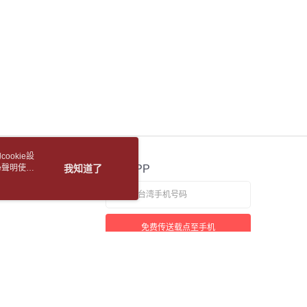
湾大哥大与本人进行分期账单所需资料之确认、核对及更正。
使用 AFTEE 時，將依認證結果及本公司審查結果，核予每個人不同
用户服务条款，请详阅以下链接：
https://oppay.tw/userRule
1取貨
度
額須大於NT$30
5，满NT$688(含以上)免运费
僅支援台灣會員
包裹
條款
5，满NT$688(含以上)免运费
E先享後付」(下稱本服務)乃由恩沛科技股份有限公司(下稱 AFTEE
並由 AFTEE 向您收取款項。因使用本服務所須提供之個人資料
裹(離島)
限於訂購人姓名、電話，收件人姓名、電話、收件地址)，將交付
EE 於本服務必要服務範圍內運用。關於 AFTEE 對於個人資料之蒐
5，满NT$688(含以上)免运费
利用，詳參 AFTEE 官網之『個人資料蒐集、處理及利用告知聲
s://aftee.tw/privacypolicy/
）。
取(書送達簡訊通知)
ookie設
繳費期限，將根據當次的金額加收年利率 16% 的逾期滯納金。
e聲明使用
我知道了
官方APP
使用者，請事先徵得法定代理人或監護人之同意方可使用
【國際航空包裹】*收件人請填寫本名
查看运费
個人資料之處理、利用有任何疑問，或欲行使相關法律權利，請
【國際水陸包裹】*收件人請填寫本名
查看运费
科技股份有限公司。若您不同意我們將上開所示之個人資料，連
免费传送载点至手机
買訂單資訊提供予 AFTEE ，或讓 AFTEE 蒐集處理利用您的個
【馬來西亞水陸包裹】*收件人請填寫本名
查看运费
請勿選用本服務。
若接到可疑电话，请洽询165反诈骗专线
本站最佳浏览环境请使用Google Chrome、Firefox或Edge以上版本