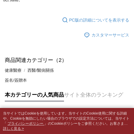
合、注文は自動的にキャンセルされます。「転専審査」に未通過の状況が
4.ご注文が完了すると、携帯に支払い通知のSMSが届きます。アプリ会員
発生した場合は、システムの評価基準に達していないことを意味し、評価
裹】
の場合は、AFTEE アプリプッシュ通知が届きます。
内容についての説明はいたしかねます。
5.商品受け取り時のお支払いは不要です。商品を確かめてから、SMSまた
配送毎にNT$65、NT$499以上で送料無料
はアプリの通知に従って、4大コンビニ、またはATM/オンラインバンキン
PC版の詳細についてを表示する
グでお支払いください。
付款後全家取貨
【支払い方法の説明】
1. 分割払いの金額は電信請求書に統合されず、「OP Pay Later」は毎月の
配送毎にNT$65、NT$499以上で送料無料
カスタマーサービス
代金納付期限は最短で 14 日以内ですので、ご注意ください。AFTEE アプ
締め日後に支払いリマインダーのSMSを送信します。
リをダウンロードして AFTEE 会員になるとお支払い期限を最長 45 日以内
2. SMSのリンクを通じて請求書を開いた後、「コンビニバーコード／台湾
7-11取貨付款【書籍"本數"8本以上，建議使用中華郵政宅配
まで延長できます。
大直営店舗／銀行振込／街口支払い／iPASS MONEY」などのチャネルで
包裹】
支払いを選択できます。
お支払期限は、ショップが請求した期日と、AFTEEで延長できる日数をも
商品関連カテゴリー（2）
配送毎にNT$65、NT$688以上で送料無料
とに計算されます。AFTEEで注文すると、商品を受け取るまで支払い期限
【注意事項】
を延長できますが、商品を期限内に受け取れない場合があります（例：予
健康醫療
西醫/醫病關係
1. 本サービスは「台湾大哥大株式会社」（以下「当社」といいます）によ
付款後7-11取貨
約商品や商品到着日が比較的遅い商品）。そのため、商品到着の有無に関
って提供され、ユーザーが取引時に本サービスを通じて商品やサービスを
わらず、AFTEEで指定された期限内にお支払いください。
配送毎にNT$65、NT$688以上で送料無料
簽名/簽贈本
購入できるようにし、店舗が売買／分割払い売買の債権を当社に譲渡した
後、契約に基づいて当社の請求書で帳款を支払うことになります。
二、支払い限度額
中華郵政包裹
2. 「OP Pay Later」を利用する契約関係の目的から、店舗はあなたの個人
本カテゴリーの人気商品
サイト全体のランキング
1.初回 AFTEEを ご利用の際に、認証結果及び当社の審査の結果に基づ
情報（名前、電話または住所を含む）を台湾大哥大に提供し、収集、処理
配送毎にNT$65、NT$688以上で送料無料
き、限度額が設定されます。
および利用するために、当社があなた本人と分割請求書に必要な情報の確
2.決済金額は最低NT$20です。
認、照合および修正を行います。
中華郵政包裹(離島)
3.現在、台湾の会員のみご利用いただけます。
当サイトではCookieを使用しています。当サイトのCookie使用に関する詳細
3. 完全なユーザーサービス規約については、以下のリンクを参照してくだ
人気タグ
配送毎にNT$65、NT$688以上で送料無料
や、Cookieを無効にしたい場合のブラウザでの設定方法については、当サイト
さい：
https://oppay.tw/userRule
三、利用規約「AFTEE代金後払い」（以下当サービスという）はネットプ
「
プライバシーポリシー
」のCookieポリシーをご参照ください。お客さま
ロテクションズ（以下 AFTEE という）が提供し、AFTEEが代金を徴収し
士林門市自取(書送達簡訊通知)
が、当サイトを引き続き使用される場合、当社がサイト利用規約のCookieポリ
詳しく見る >
ます。当サービスご利用の際に提供しなければならない個人情報（注文者
シーに基づいてCookieを使用することに同意したものとみなします。