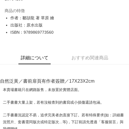
LINE Pay
商品の特徴
Apple Pay
作者：鄒頡龍 著 草原 繪
出版社：原水出版
JKOPAY
ISBN：9789869773560
Easy Wallet
Google Pay
詳細について
おすすめ関連商品
Plus Pay
OP Pay Later
説明
自然泛黃／書前扉頁有作者簽贈／17X23X2cm
【OP Pay Later 使用説明】
AFTEE代金後払い
1. 本サービスは台湾大哥大によって提供され、台湾大哥大のユーザーは追
本賣場書籍只在網路販售，未放置於實體店面。
加の申請なしで即時に利用可能です。
説明
2. 支払い方法で「OP Pay Later」を選択すると、注文が成立した後に自動
一、 AFTEE代金後払いについて
二手書書大量上架，若有沒檢查到的書寫或小損傷還請包涵。
的に OP Pay Later の取引プロセスに移行し、携帯番号を確認後、分割払
ATM払い
1.お支払い方法でAFTEE代金後払いを選択すると、携帯電話認証ウィンド
いの回数や支払い期限を選択し、支払いを確認すると取引が完了します。
ウが表示されます。
3. 実際の承認額、分割回数および費用については、後続の取引確認ページ
二手書書況認定不易，追求完美者勿直接下訂。若有特殊要求(如：詳細書
2.SMSで認証してお支払い手続を進めてください。
配送方法
を基準とします。
3.注文するときのお支払いは不要です。商品はご指定の住所に配送されま
況照片、套書需同版次或特定版次...等)，下訂前請先透過「客服留言」與
4. 注文成立後30分以内に確認取引を行わない場合や審査が通過しない場
す。
全家取貨付款【書籍"本數"8本以上，建議使用中華郵政宅配包
我們聯絡。