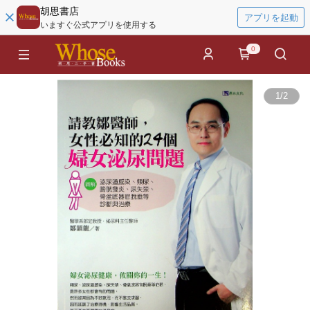
胡思書店
アプリを起動
いますぐ公式アプリを使用する
0
1
/
2