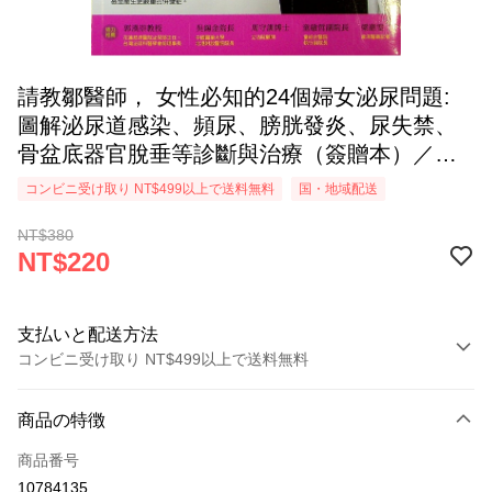
請教鄒醫師， 女性必知的24個婦女泌尿問題:
圖解泌尿道感染、頻尿、膀胱發炎、尿失禁、
骨盆底器官脫垂等診斷與治療（簽贈本）／鄒
頡龍 著 草原 繪
コンビニ受け取り NT$499以上で送料無料
国・地域配送
NT$380
NT$220
支払いと配送方法
コンビニ受け取り NT$499以上で送料無料
お支払い方法
商品の特徴
クレジットカード1回払い
商品番号
コンビニ店頭代金引換
10784135