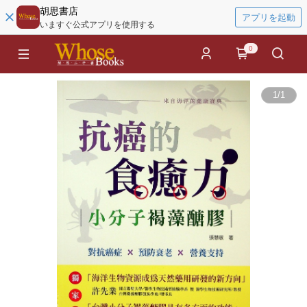
胡思書店
アプリを起動
いますぐ公式アプリを使用する
0
1
/
1