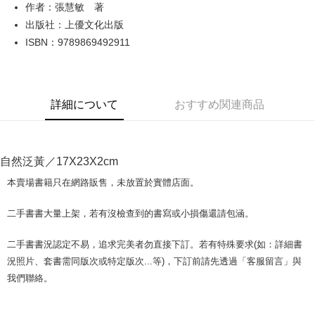
Apple Pay
作者：張慧敏 著
出版社：上優文化出版
JKOPAY
ISBN：9789869492911
Easy Wallet
Google Pay
詳細について
おすすめ関連商品
Plus Pay
OP Pay Later
説明
自然泛黃／17X23X2cm
【OP Pay Later 使用説明】
AFTEE代金後払い
1. 本サービスは台湾大哥大によって提供され、台湾大哥大のユーザーは追
本賣場書籍只在網路販售，未放置於實體店面。
加の申請なしで即時に利用可能です。
説明
2. 支払い方法で「OP Pay Later」を選択すると、注文が成立した後に自動
一、 AFTEE代金後払いについて
二手書書大量上架，若有沒檢查到的書寫或小損傷還請包涵。
的に OP Pay Later の取引プロセスに移行し、携帯番号を確認後、分割払
ATM払い
1.お支払い方法でAFTEE代金後払いを選択すると、携帯電話認証ウィンド
いの回数や支払い期限を選択し、支払いを確認すると取引が完了します。
ウが表示されます。
3. 実際の承認額、分割回数および費用については、後続の取引確認ページ
二手書書況認定不易，追求完美者勿直接下訂。若有特殊要求(如：詳細書
2.SMSで認証してお支払い手続を進めてください。
配送方法
を基準とします。
3.注文するときのお支払いは不要です。商品はご指定の住所に配送されま
況照片、套書需同版次或特定版次...等)，下訂前請先透過「客服留言」與
4. 注文成立後30分以内に確認取引を行わない場合や審査が通過しない場
す。
全家取貨付款【書籍"本數"8本以上，建議使用中華郵政宅配包
我們聯絡。
合、注文は自動的にキャンセルされます。「転専審査」に未通過の状況が
4.ご注文が完了すると、携帯に支払い通知のSMSが届きます。アプリ会員
発生した場合は、システムの評価基準に達していないことを意味し、評価
裹】
の場合は、AFTEE アプリプッシュ通知が届きます。
内容についての説明はいたしかねます。
5.商品受け取り時のお支払いは不要です。商品を確かめてから、SMSまた
配送毎にNT$65、NT$499以上で送料無料