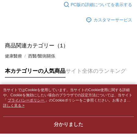
はアプリの通知に従って、4大コンビニ、またはATM/オンラインバンキン
PC版の詳細についてを表示する
グでお支払いください。
付款後全家取貨
【支払い方法の説明】
1. 分割払いの金額は電信請求書に統合されず、「OP Pay Later」は毎月の
配送毎にNT$65、NT$499以上で送料無料
カスタマーサービス
代金納付期限は最短で 14 日以内ですので、ご注意ください。AFTEE アプ
締め日後に支払いリマインダーのSMSを送信します。
リをダウンロードして AFTEE 会員になるとお支払い期限を最長 45 日以内
2. SMSのリンクを通じて請求書を開いた後、「コンビニバーコード／台湾
7-11取貨付款【書籍"本數"8本以上，建議使用中華郵政宅配
まで延長できます。
大直営店舗／銀行振込／街口支払い／iPASS MONEY」などのチャネルで
包裹】
支払いを選択できます。
お支払期限は、ショップが請求した期日と、AFTEEで延長できる日数をも
商品関連カテゴリー（1）
配送毎にNT$65、NT$688以上で送料無料
とに計算されます。AFTEEで注文すると、商品を受け取るまで支払い期限
【注意事項】
を延長できますが、商品を期限内に受け取れない場合があります（例：予
健康醫療
西醫/醫病關係
1. 本サービスは「台湾大哥大株式会社」（以下「当社」といいます）によ
付款後7-11取貨
約商品や商品到着日が比較的遅い商品）。そのため、商品到着の有無に関
って提供され、ユーザーが取引時に本サービスを通じて商品やサービスを
わらず、AFTEEで指定された期限内にお支払いください。
配送毎にNT$65、NT$688以上で送料無料
購入できるようにし、店舗が売買／分割払い売買の債権を当社に譲渡した
本カテゴリーの人気商品
サイト全体のランキング
後、契約に基づいて当社の請求書で帳款を支払うことになります。
二、支払い限度額
中華郵政包裹
2. 「OP Pay Later」を利用する契約関係の目的から、店舗はあなたの個人
1.初回 AFTEEを ご利用の際に、認証結果及び当社の審査の結果に基づ
情報（名前、電話または住所を含む）を台湾大哥大に提供し、収集、処理
配送毎にNT$65、NT$688以上で送料無料
き、限度額が設定されます。
および利用するために、当社があなた本人と分割請求書に必要な情報の確
当サイトではCookieを使用しています。当サイトのCookie使用に関する詳細
2.決済金額は最低NT$20です。
人気タグ
認、照合および修正を行います。
や、Cookieを無効にしたい場合のブラウザでの設定方法については、当サイト
中華郵政包裹(離島)
3.現在、台湾の会員のみご利用いただけます。
3. 完全なユーザーサービス規約については、以下のリンクを参照してくだ
「
プライバシーポリシー
」のCookieポリシーをご参照ください。お客さま
配送毎にNT$65、NT$688以上で送料無料
が、当サイトを引き続き使用される場合、当社がサイト利用規約のCookieポリ
詳しく見る >
さい：
https://oppay.tw/userRule
三、利用規約「AFTEE代金後払い」（以下当サービスという）はネットプ
シーに基づいてCookieを使用することに同意したものとみなします。
ロテクションズ（以下 AFTEE という）が提供し、AFTEEが代金を徴収し
士林門市自取(書送達簡訊通知)
ます。当サービスご利用の際に提供しなければならない個人情報（注文者
送料無料
分かりました
の氏名、電話番号、受取人の氏名、電話番号、受取人住所を含むがこれに
限らない）は、AFTEEに渡され当サービスで必要な範囲内で利用されま
中華郵政【國際航空包裹】*收件人請填寫本名
送料を確認
す。AFTEEの個人情報の収集、処理、利用について、詳細はAFTEE公式ホ